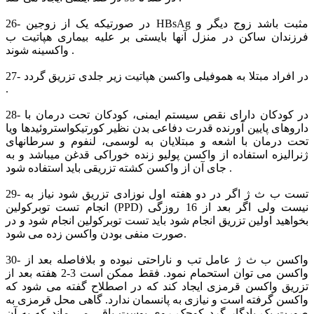
26- در صورتیکه یک از زوجین HBsAg مثبت باشد زوج دیگر و
فرزندان ساکن در منزل آنها بایستی بر علیه بیماری هپاتیت ب
واکسینه شوند .
27- در افراد مبتلا به هموفیلی واکسن هپاتیت زیر جلدی تزریق گردد
.
28- در کودکان دارای نقص سیستم ایمنی، کودکان تحت درمان با
داروهای پایین آورنده قدرت دفاعی بدن نظیر کورتیکواستروئیدها ویا
تحت درمان با اشعه و مبتلایان به لوسمی، لنفوم و سرطانهای
ژنرالیزه استفاده از واکسن پولیو زنده خوراکی قدغن میباشد و به
جای آن از واکسن کشته تزریقی باید استفاده شود .
29- تست ب ث ژ اگر در دو هفته اول نوزادی تزریق شود نیاز به
انجام تست توبرکولین (PPD) نیست ولی اگر بعد از 16 روزگی
بخواهید اولین تزریق انجام شود باید تست توبرکولین انجام شود و در
صورت منفی بودن واکسن زده می شود.
30- واکسن ب ث ژ عامل تب و ناراحتی نبوده و بلافاصله بعد از
واکسن می توان استحمام نمود. فقط ممکن است 3-2 هفته بعد از
تزریق واکسن قرمزی ایجاد کند که در اصطلاح گفته می شود که
واکسن گرفته است و نیازی به پانسمان ندارد. گاهی محل قرمزی به
صورت یک یادگار گرد کوچک روی پوست باقی می ماند که به آن