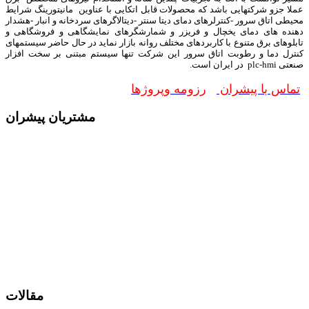
عملا جزو شرکتهایی باشد که محصولات قابل اتکایی با عناوین مانیتورینگ شرایط
محیطی اتاق سرور -کنترلرهای دمای دیتا سنتر -دیتالاگرهای سردخانه و انبار -هشدار
دهنده های دمای یخچال و فریزر و شمارشگرهای نمایشگاهی و فروشگاهی و
تابلوهای برق متنوع با کاربردهای مختلف روانه بازار نماید در حال حاضر سیستمهای
کنترل دما و رطوبت اتاق سرور این شرکت تنها سیستم مبتنی بر سخت افزار
صنعتی plc-hmi در ایران است.
تماس با پیشران
رزومه وپروژها
مشتریان پیشران
مقالات