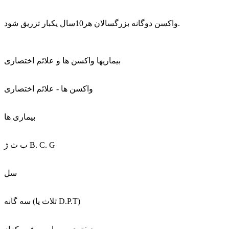
واکسن دوگانه بزرگسالان هر10سال يکبار تزريق شود.
بیماریها واكسن ها و علائم اختصاری
واكسن ها - علائم اختصاری
بيماری ها
ب ث ژ B. C. G
سل
سه گانه (ثلاث یا D.P.T)