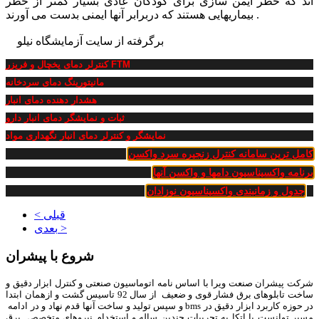
اند که خطر ایمن سازی برای کودکان عادی بسیار کمتر از خطر
بیماریهایی هستند که دربرابر آنها ایمنی بدست می آورند .
برگرفته از سایت آزمایشگاه نیلو
کنترلر دمای یخچال و فریزر FTM
مانیتورینگ دمای سردخانه
هشدار دهنده دمای انبار
ثبات و نمایشگر دمای انبار دارو
نمایشگر و کنترلر دمای انبار نگهداری مواد
کامل ترین سامانه کنترل زنجیره سرد واکسن
برنامه واکسیناسیون دامها و واکسن آنها
جدول و زمانبندی واکسیناسیون نوزادان
< قبلی
بعدی >
شروع با پیشران
شرکت پیشران صنعت ویرا با اساس نامه اتوماسیون صنعتی و کنترل ابزار دقیق و
ساخت تابلوهای برق فشار قوی و ضعیف از سال 92 تاسیس گشت و ازهمان ابتدا
در حوزه کاربرد ابزار دقیق در bms و سپس تولید و ساخت آنها قدم نهاد و در ادامه
مسیر توانست با اتکا به تجربیات چندین ساله و استخدام نیروهای متخصص برق