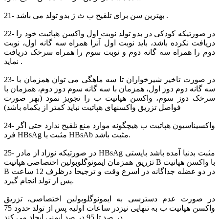
21- بهترین سن برای تلقیح ب ث ژ بدو تولد می باشد .
22- در صورتیکه کودکی در بدو تولد نوبت اول واکسن هپاتیت خود را
دریافت نکرده باشد، باید نوبت اول آنرا همراه سه گانه اول، نوبت
دوم را همراه سه گانه دوم و نوبت سوم را همراه سرخک دریافت
نماید .
23- در صورت تاخیر شیرخواران تا سه ماهگی می توان همزمان با
سه گانه دوم دوز اول، همزمان با سه گانه سوم دوز دوم، همزمان با
سرخک دوز سوم، واکسن هپاتیت ب را تجویز نمود (بهر صورت
فواصل تزریق واکسنهای هپاتیت نباید کمتر از یکماه باشد)
24- واکسیناسیون هپاتیت ب هیچگونه موارد منع تلقیح ندارد حتی اگر
فرد HBsAg مثبت یا HBsAb مثبت باشد.
25- در صورتیکه نوزاد از مادر HBsAg مثبت بدنیا آمده باشد بایستی
تزریق همزمان ایمونوگلوبولین اختصاصی هپاتیت B با واکسن هپاتیت
B در دو عضله جداگانه در اسرع وقت و ترجیحا درظرف 12 ساعت
پس از تولد انجام گیرد.
در صورت عدم دسترسی به ایمونوگلوبولین اختصاصی، تزریق
واکسن هپاتیت ب به تنهایی نیزدر ساعات اولیه پس از تولد حدود 75
در صد تا 95 در صد ایمنی ایجاد می کند .