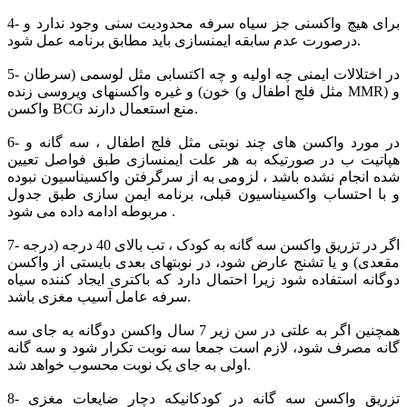
4- برای هیچ واکسنی جز سیاه سرفه محدودیت سنی وجود ندارد و
درصورت عدم سابقه ایمنسازی باید مطابق برنامه عمل شود.
5- در اختلالات ایمنی چه اولیه و چه اکتسابی مثل لوسمی (سرطان
خون) و غیره واکسنهای ویروسی زنده (مثل فلج اطفال و MMR) و
واکسن BCG منع استعمال دارند.
6- در مورد واکسن های چند نوبتی مثل فلج اطفال ، سه گانه و
هپاتیت ب در صورتیکه به هر علت ایمنسازی طبق فواصل تعیین
شده انجام نشده باشد ، لزومی به از سرگرفتن واکسیناسیون نبوده
و با احتساب واکسیناسیون قبلی، برنامه ایمن سازی طبق جدول
مربوطه ادامه داده می شود .
7- اگر در تزریق واکسن سه گانه به کودک ، تب بالای 40 درجه (درجه
مقعدی) و یا تشنج عارض شود، در نوبتهای بعدی بایستی از واکسن
دوگانه استفاده شود زیرا احتمال دارد که باکتری ایجاد کننده سیاه
سرفه عامل آسیب مغزی باشد.
همچنین اگر به علتی در سن زیر 7 سال واکسن دوگانه به جای سه
گانه مصرف شود، لازم است جمعا سه نوبت تکرار شود و سه گانه
اولی به جای یک نوبت محسوب خواهد شد.
8- تزریق واکسن سه گانه در کودکانیکه دچار ضایعات مغزی