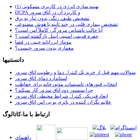
بهینه سازی انرژی در کاربری مسکونی (1)
DCPA و کاربرد آن در اتاق سرور
تشخیص طیف رنگی بدون نیاز به برق
تشخیص بیماری قلبی در چند ثانیه با هوش مصنوعی
آیا حالت ناشناس مرورگر، کاملاً امن است؟
حفره قدیمی امنیتی اینتل بازگشته است ؟
مونتاژ ابررایانه چینی در فضا
معماری بدون سرور چیست؟
دانستنیها
سوالات مهم قبل از خرید یک کنترل دما و رطوبت اتاق سرور
استاندارد دمای اتاق سرور
انتخاب فیوزهای تاسیسات موتورخانه برای حفاظت
چرا سنسور دود اتاق سرور کار نمیکند؟
ابعاد فیزیکی کنترل شرایط محیطی اتاق سرور
علایم نگران کننده در باتری یو پی اس اتاق سرور
ارتباط با ما-کاتالوگ
راهنمای