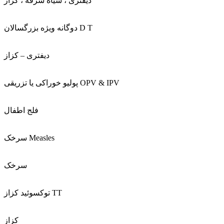
ديفتری ، سياه سرفه ، کزاز
دوگانه ويژه بزرگسالان D T
ديفتری – کزاز
پوليو خوراکی يا تزريقی OPV & IPV
فلج اطفال
سرخک Measles
سرخک
توکسوئيد کزاز TT
کزاز