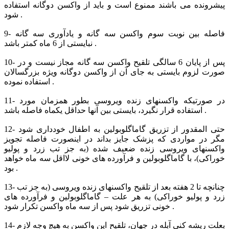
پیشرونده می باشند ممنوع است و باید از واکسن دوگانه استفاده
شود .
9- فاصله بین نوبت سوم واکسن سه گانه و یادآوری سه گانه
نبایستی از 6 ماه کمتر باشد .
10- پس از پایان 6 سالگی تلقیح واکسن سه گانه مجاز نیست و در
صورت لزوم بایستی به جای آن از واکسن دوگانه ویژه بزرگسالان
استفاده نموده .
11- در صورتیکه واکسنهای زنده ویروسی بطور همزمان مورد
استفاده قرار نگیرد، بایستی بین آنها حداقل یکماه فاصله باشد .
12- حتی المقدور از تزریق گاماگلوبولین به اطفال خودداری شود
مگر در مواردی که پزشک جایز بداند در اینصورت فاصله تجویز
واکسنهای ویروسی زنده ضعیف شده (به جز تب زرد و پولیو
خوراکی)، با گاماگلوبولین و فرآورده های خونی لااقل سه ماه خواهد
بود .
13- چنانچه تا 2 هفته بعد از تلقیح واکسنهای زنده ویروسی (به جز تب
زرد و پولیو خوراکی) به هر علت – گاماگلوبولین و فرآورده های
خونی تزریق شود پس از سه ماه واکسن تکرار شود .
14- بعلت ریشه کنی آبله در جهان، تلقیح این واکسن به هیچ وجه لازم