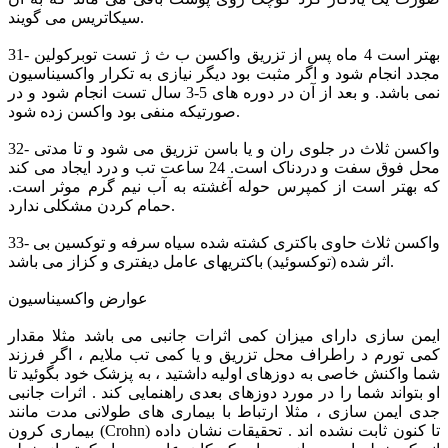
سیکاتریس می گویند.
31- بهتر است 4 ماه پس از تزریق واکسن ب ث ژ تست توبرکولین
مجدد انجام شود و اگر مثبت بود دیگر نیازی به تکرار واکسیناسیون
نمی باشد. و بعد از آن در دوره های 5-3 سال تست انجام شود و در
صورتیکه منفی بود واکسن زده شود.
32- واکسن ثلاث در جلوی ران و یا باسن تزریق می شود و تا مدتی
محل فوق سفت و دردناک است. 24 ساعت تب و درد ایجاد می کند
که بهتر است از کمپرس حوله آغشته به آب نیم گرم موثر است.
حمام کردن مشکلی ندارد.
33- واکسن ثلاث حاوی باکتری کشته شده سیاه سرفه و توکسین بی
اثر شده (توکسوئید) باکتریهای عامل دیفتری و کزاز می باشد.
عوارض واکسیناسیون
ایمن سازی دارای میزان کمی اثرات جانبی می باشد مثلا مقدار
کمی تورم د راطراف محل تزریق و یا کمی تب ملایم ، اگر فرزند
شما واکنش خاصی به دوزهای اولیه داشتید ، به پزشک خود بگوئید تا
او بتواند شما را در مورد دوزهای بعدی راهنمایی کند . اثرات جانبی
جدی ایمن سازی ، مثلا ارتباط با بیماری های طولانی مدت مانند
بیماری کرون (Crohn) تا کنون ثابت نشده اند . تحقیقات نشان داده