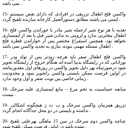
نمی باشد .
15- واکسن فلج اطفال تزریقی در افرادی که دارای نقص سیستم
ایمنی می باشند مطابق دستورالعمل کارخانه سازنده تلقیح گردد .
16- تغذیه با هر نوع شیر ازجمله شیر مادر با خوراندن واکسن فلج
اطفال مغایرتی ندارد و لزومی به ندادن شیر قبل یا بعد از ایمنسازی
نخواهد بود، همچنین استفراغ مختصر پس از خواراندن قطره فلج
اطفال مسئله مهمی نبوده، نیازی به تجدید واکسن نمی باشد .
17- واکسن فلج اطفال صفر باید هرچه زودتر پس از تولد ودر
نوزادانی که در زایشگاه بدنیا آمده اند هنگام خروج از زایشگاه تجویز
شود درصورتیکه بهر دلیل تجویز واکسن در روزهای اول مقدورنباشد
در اولین فرصت ممکن بایستی واکسن راتجویز نمود و محدودیت
زمانی خاصی بین نوبت صفر و اول وجود ندارد .
18- سابقه حساسیت به تخم مرغ – مانع ایمنسازی علیه سرخک
نیست .
19- تزریق همزمان واکسن سرخک و ب ث ژ هیچگونه اشکالی
نداشته و بایستی در دو محل جداگانه انجام گردد .
20- چناچه واکسن دوم سرخک در سن 15 ماهگی بهرعلتی تلقیح
نشده باشد در اولین فرصت ممکن تلقیح شود .