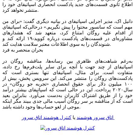
اطلاع ثانوی قسمت‌های جدید پادکست انحصاری اسپاتیفای خود را
منتشر نخواهد کرد.
دانیل اک، مدیر اجرایی اسپاتیفای در بیانیه دیگری گفت: «برای من
مهم است که سانسور محتوا را پیش نگیریم.» درحالی‌که اسپاتیفای
از اقدام علیه روگان امتناع کرد، متعهد شد که هشدارهای
مشاوره‌ای در قسمت‌های پادکست درباره کووید-۱۹ ارائه کند و
شنوندگان را به سوی اطلاعات معتبر سلامت هدایت کند.
بحران منحصر به فرد
به‌رغم شباهت‌های ظاهری بین رسانه‌ها، مناقشه روگان در
اسپاتیفای از چند جهت با آنچه برای سایر پلت‌فرم‌ها رخ داده،
متفاوت است. برای مثال، اسپاتیفای تنها بستری است که
پادکست‌های روگان را منتشر می‌کند. این سرویس پخش، بیش از
۱۰۰ میلیون دلار برای حقوق انحصاری «تجربه جو روگان» در
سال۲۰۲۰ پرداخت. این در حالی است که اسپاتیفای بیشتر درآمد
خود را از طریق اشتراک کاربران به‌دست می‌آورد. بنابراین بعید
است که از مناقشه بر سر روگان آسیب مالی جدی ببیند مگر اینکه
موجی از لغو حساب‌ها وجود داشته باشد.
کنترل هوشمند اتاق سرور
اتاق سرور هوشمند
یا