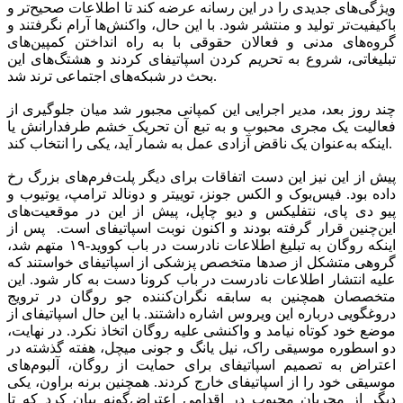
ویژگی‌های جدیدی را در این رسانه عرضه کند تا اطلاعات صحیح‌تر و
باکیفیت‌تر تولید و منتشر شود. با این حال، واکنش‌ها آرام نگرفتند و
گروه‌های مدنی و فعالان حقوقی با به راه انداختن کمپین‌های
تبلیغاتی، شروع به تحریم کردن اسپاتیفای کردند و هشتگ‌های این
بحث در شبکه‌های اجتماعی ترند شد.
چند روز بعد، مدیر اجرایی این کمپانی مجبور شد میان جلوگیری از
فعالیت یک مجری محبوب و به تبع آن تحریک خشم طرفدارانش یا
اینکه به‌عنوان یک ناقض آزادی عمل به شمار آید، یکی را انتخاب کند.
پیش از این نیز این دست اتفاقات برای دیگر پلت‌فرم‌های بزرگ رخ
داده بود. فیس‌بوک و الکس جونز، توییتر و دونالد ترامپ، یوتیوب و
پیو دی پای، نتفلیکس و دیو چاپل، پیش از این در موقعیت‌های
این‌چنین قرار گرفته بودند و اکنون نوبت اسپاتیفای است. پس از
اینکه روگان به تبلیغ اطلاعات نادرست در باب کووید-۱۹ متهم شد،
گروهی متشکل از صدها متخصص پزشکی از اسپاتیفای خواستند که
علیه انتشار اطلاعات نادرست در باب کرونا دست به کار شود. این
متخصصان همچنین به سابقه نگران‌کننده جو روگان در ترویج
دروغگویی درباره این ویروس اشاره داشتند. با این حال اسپاتیفای از
موضع خود کوتاه نیامد و واکنشی علیه روگان اتخاذ نکرد. در نهایت،
دو اسطوره موسیقی راک، نیل یانگ و جونی میچل، هفته گذشته در
اعتراض به تصمیم اسپاتیفای برای حمایت از روگان، آلبوم‌های
موسیقی خود را از اسپاتیفای خارج کردند. همچنین برنه براون، یکی
دیگر از مجریان محبوب در اقدامی اعتراض‌گونه بیان کرد که تا