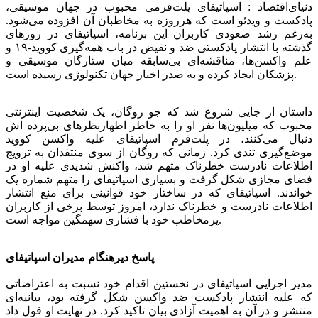
دنیای‌اقتصاد : اسپاتیفای پلت‌فرمی محبوب در جهان موسیقی،
پادکست و ویدئو است که هرروزه به مخاطبان آن افزوده می‌شود.
به‌رغم رشد صعودی کاربران این برنامه، اسپاتیفای در روزهای
گذشته با انتشار پادکستی ضد و نقیض در باب همه‌گیری کووید-۱۹ و
علم واکسن‌ها، مناقشه‌ای بی‌سابقه میان ستارگان موسیقی و
پزشکان ایجاد کرده و به صدر اخبار جهان تکنولوژی رسیده است.
داستان از جایی شروع شد که جو روگان، یک شخصیت اینترنتی
محبوب که میلیون‌ها نفر او را به خاطر اظهارنظرهای بی‌پرده ‌اش
دنبال می‌کنند، در پلت‌فرم اسپاتیفای علیه واکسن کووید
موضع‌گیری تندی کرد. زمانی که روگان از سوی منتقدان به ترویج
اطلاعات نادرست خطرناک متهم شد، واکنش شدیدی علیه او در
فضای مجازی شکل گرفت و بسیاری اسپاتیفای را متهم شماره یک
خواندند. اسپاتیفای که در ساختار خود قوانینی برای منع انتشار
اطلاعات نادرست و خطرناک ندارد، امروز توسط برخی از کاربران
پرمخاطب خود با فشاری سهمگین مواجه است.
پاسخ دیرهنگام مدیران اسپاتیفای
مدیر اجرایی اسپاتیفای در نخستین اقدام خود نسبت به اعتراضاتی
که علیه انتشار پادکست ضد واکسن شکل گرفته بود، بیانیه‌ای
منتشر و در آن به اهمیت آزادی بیان تاکید کرد. در نهایت او قول داد