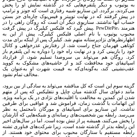
به یوتیوب و دیگر پلتفرم‌هایی که در گذشته نمایش او را پخش
می‌کردند، برگردد. این سناریو شبیه رفتاری است که جونز و ترامپ
در پیش گرفتند که در نهایت توییتر و فیس‌بوک چاره‌ای جز بستن
حساب آنها نداشتند. سناریوی دیگر آن است که روگان راهی را در
پیش گیرد که فلیکس کیلبرگ در پیش گرفت. PewDiePie، هنرمند
محبوب یوتیوب با نام اصلی فلیکس کیلبرگ، پیش از این به
اظهارنظرهای نژادپرستانه متهم شد. کیلبرگ پس از اینکه برای مدت
کوتاهی قهرمان جناج راست شد، از رفتارش عذرخواهی و کانال
خود را بازبینی کرد و در نهایت راه خود را دوباره به این پلتفرم باز
کرد. روگان هم می‌تواند بی سروصدا تسلیم شود، از قرارداد
اسپاتیفای خود محافظت کند و از حاشیه‌های مشکوک به کووید
عقب‌نشینی کند، به‌گونه‌ای‌که به قیمت شهرت او به‌عنوان یک
مخالف تمام نشود.
گزینه سوم این است که کل مناقشه می‌تواند به سادگی از بین برود،
مانند دعوای سال گذشته میان چاپل و نتفلیکس که پس از متهم
شدن این کمدین به مخالفت با اقلیت‌های نژادی در یک برنامه ویژه.
این اتهامات با گذشت زمان، فراموش شد و عواقبی برای طرفین
نداشت. این سناریو برای اسپاتیفای و مورگان نامحتمل به نظر
می‌رسد. رابطه بین شخصیت‌های رسانه‌ای و شبکه‌هایی که آثارشان
را پخش می‌کنند، همیشه پر از تنش بوده است. اما در سال‌های اخیر
این رابطه بدتر از گذشته شده است، زیرا شرکت‌های فناوری تشنه
رابطه مستقیم با ستارگان محبوب برای محتوای خود هستند. از