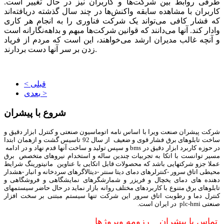
طرفی روابط بین شرکت‌ها و کاربران نیز در حال تغییر است.
کاربران با مشاهده سابقه واکنش‌ها در چند سال گذشته دریافته‌اند
که فشار کافی می‌تواند یک شرکت فناوری را به انجام هر کاری
وادار کند. آنها می‌دانند که قوانین شرکت‌ها مبهم و بداهه‌نگارانه است
و آنچه غالب مدیران ارشد می‌خواهند، این است که مردم از فریاد
زدن بر سر آنها دست بردارند.
< قبلی
بعدی >
شروع با پیشران
شرکت پیشران صنعت ویرا با اساس نامه اتوماسیون صنعتی و کنترل ابزار دقیق و
ساخت تابلوهای برق فشار قوی و ضعیف از سال 92 تاسیس گشت و ازهمان ابتدا
در حوزه کاربرد ابزار دقیق در bms و سپس تولید و ساخت آنها قدم نهاد و در ادامه
مسیر توانست با اتکا به تجربیات چندین ساله و استخدام نیروهای متخصص برق
عملا جزو شرکتهایی باشد که محصولات قابل اتکایی با عناوین مانیتورینگ شرایط
محیطی اتاق سرور -کنترلرهای دمای دیتا سنتر -دیتالاگرهای سردخانه و انبار -هشدار
دهنده های دمای یخچال و فریزر و شمارشگرهای نمایشگاهی و فروشگاهی و
تابلوهای برق متنوع با کاربردهای مختلف روانه بازار نماید در حال حاضر سیستمهای
کنترل دما و رطوبت اتاق سرور این شرکت تنها سیستم مبتنی بر سخت افزار
صنعتی plc-hmi در ایران است.
تماس با پیشران
رزومه وپروژها