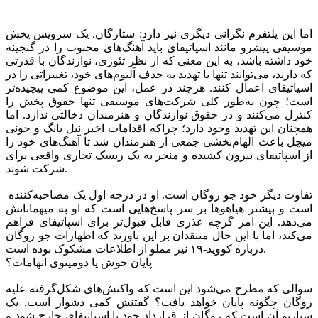
اما این پلتفرم نگرانی دیگری نیز دارد: ستارگان. یک سرویس پخش
موسیقی پیشرو مانند اسپاتیفای باید آهنگ‌های محبوب را در گنجینه
خود داشته باشد، به این معنی که از نظر تئوری، نوازندگان با قدرتی
که دارند، می‌توانند تنها با تهدید به حذف آلبوم‌های خود، تغییراتی را در
اسپاتیفای اعمال کنند. هرچند در عمل، این موضوع کمی پیچیده‌تر
است؛ چون به‌طور کلی شرکت‌های موسیقی تنها حقوق پخش را
کنترل می‌کنند و در حقوق نوازندگان و هنرمندان دخالتی ندارد. اما
همچنان این تهدید وجود دارد؛ چراکه اقدامات اخیر نیل یانگ و جونی
میچل باعث الهام‌بخشی جمعی از هنرمندان شد تا آهنگ‌های خود را
از اسپاتیفای بیرون کشیده و منجر به یک ریسک تجاری واقعی برای
شرکت شوند.
تفاوت دیگر خود جو روگان است. او در درجه اول یک مصاحبه‌کننده
است و بیشتر هیاهوها بر سر پاسخ‌هایی است که او به ‌میهمانانش
می‌دهد. این امر گرچه عذری قابل قبول‌تر برای اسپاتیفای فراهم
می‌کند، اما با این حال منتقدان بر این باورند که اظهارات جو روگان
درباره کووید-۱۹ نیز مملو از اطلاعات مشکوک بوده است.
پایان خوش یا دومینوی اتهامات؟
سوالی که مطرح می‌شود این است که واکنش‌های شکل‌گرفته علیه
روگان چگونه پایان خواهد یافت؟ گفتنش کمی دشوار است. یک
سناریو آن است که روگان از قرارداد خود با اسپاتیفای خارج شود و