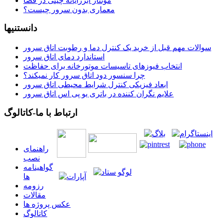
مونتاژ ابررایانه چینی در فضا
معماری بدون سرور چیست؟
دانستنیها
سوالات مهم قبل از خرید یک کنترل دما و رطوبت اتاق سرور
استاندارد دمای اتاق سرور
انتخاب فیوزهای تاسیسات موتورخانه برای حفاظت
چرا سنسور دود اتاق سرور کار نمیکند؟
ابعاد فیزیکی کنترل شرایط محیطی اتاق سرور
علایم نگران کننده در باتری یو پی اس اتاق سرور
ارتباط با ما-کاتالوگ
راهنمای
نصب
گواهينامه
ها
رزومه
مقالات
عکس پروژه ها
کاتالوگ