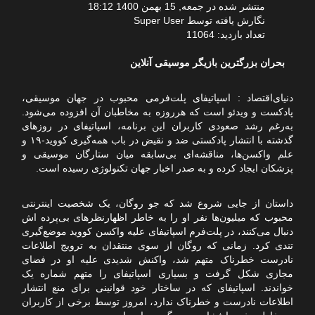
منتشر شده در جمعه, 15 بهمن 1400 18:12
نگارش یافته توسط Super User
تعداد بازدید: 11064
بحران بزرگ‏ترین بازیگر موسیقی آنلاین
دنیای‌اقتصاد : اسپاتیفای پلت‌فرمی محبوب در جهان موسیقی،
پادکست و ویدئو است که هرروزه به مخاطبان آن افزوده می‌شود.
به‌رغم رشد صعودی کاربران این برنامه، اسپاتیفای در روزهای
گذشته با انتشار پادکستی ضد و نقیض در باب همه‌گیری کووید-۱۹ و
علم واکسن‌ها، مناقشه‌ای بی‌سابقه میان ستارگان موسیقی و
پزشکان ایجاد کرده و به صدر اخبار جهان تکنولوژی رسیده است.
داستان از جایی شروع شد که جو روگان، یک شخصیت اینترنتی
محبوب که میلیون‌ها نفر او را به خاطر اظهارنظرهای بی‌پرده ‌اش
دنبال می‌کنند، در پلت‌فرم اسپاتیفای علیه واکسن کووید موضع‌گیری
تندی کرد. زمانی که روگان از سوی منتقدان به ترویج اطلاعات
نادرست خطرناک متهم شد، واکنش شدیدی علیه او در فضای
مجازی شکل گرفت و بسیاری اسپاتیفای را متهم شماره یک
خواندند. اسپاتیفای که در ساختار خود قوانینی برای منع انتشار
اطلاعات نادرست و خطرناک ندارد، امروز توسط برخی از کاربران