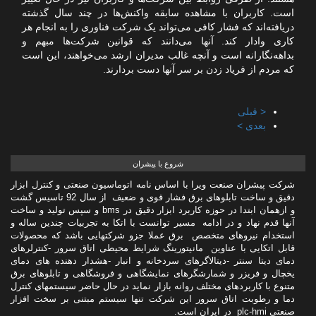
است. کاربران با مشاهده سابقه واکنش‌ها در چند سال گذشته
دریافته‌اند که فشار کافی می‌تواند یک شرکت فناوری را به انجام هر
کاری وادار کند. آنها می‌دانند که قوانین شرکت‌ها مبهم و
بداهه‌نگارانه است و آنچه غالب مدیران ارشد می‌خواهند، این است
که مردم از فریاد زدن بر سر آنها دست بردارند.
< قبلی
بعدی >
شروع با پیشران
شرکت پیشران صنعت ویرا با اساس نامه اتوماسیون صنعتی و کنترل ابزار
دقیق و ساخت تابلوهای برق فشار قوی و ضعیف از سال 92 تاسیس گشت
و ازهمان ابتدا در حوزه کاربرد ابزار دقیق در bms و سپس تولید و ساخت
آنها قدم نهاد و در ادامه مسیر توانست با اتکا به تجربیات چندین ساله و
استخدام نیروهای متخصص برق عملا جزو شرکتهایی باشد که محصولات
قابل اتکایی با عناوین مانیتورینگ شرایط محیطی اتاق سرور -کنترلرهای
دمای دیتا سنتر -دیتالاگرهای سردخانه و انبار -هشدار دهنده های دمای
یخچال و فریزر و شمارشگرهای نمایشگاهی و فروشگاهی و تابلوهای برق
متنوع با کاربردهای مختلف روانه بازار نماید در حال حاضر سیستمهای کنترل
دما و رطوبت اتاق سرور این شرکت تنها سیستم مبتنی بر سخت افزار
صنعتی plc-hmi در ایران است.