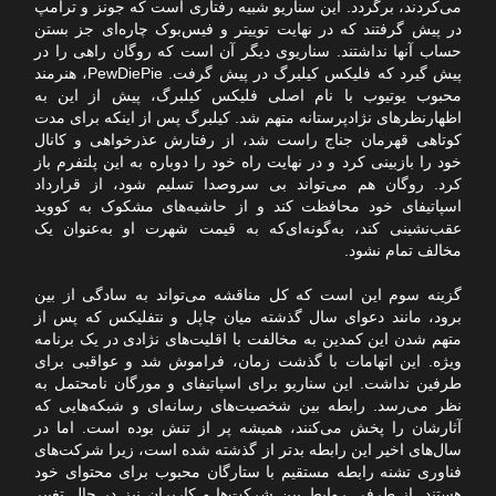
می‌کردند، برگردد. این سناریو شبیه رفتاری است که جونز و ترامپ
در پیش گرفتند که در نهایت توییتر و فیس‌بوک چاره‌ای جز بستن
حساب آنها نداشتند. سناریوی دیگر آن است که روگان راهی را در
پیش گیرد که فلیکس کیلبرگ در پیش گرفت. PewDiePie، هنرمند
محبوب یوتیوب با نام اصلی فلیکس کیلبرگ، پیش از این به
اظهارنظرهای نژادپرستانه متهم شد. کیلبرگ پس از اینکه برای مدت
کوتاهی قهرمان جناج راست شد، از رفتارش عذرخواهی و کانال
خود را بازبینی کرد و در نهایت راه خود را دوباره به این پلتفرم باز
کرد. روگان هم می‌تواند بی سروصدا تسلیم شود، از قرارداد
اسپاتیفای خود محافظت کند و از حاشیه‌های مشکوک به کووید
عقب‌نشینی کند، به‌گونه‌ای‌که به قیمت شهرت او به‌عنوان یک
مخالف تمام نشود.
گزینه سوم این است که کل مناقشه می‌تواند به سادگی از بین
برود، مانند دعوای سال گذشته میان چاپل و نتفلیکس که پس از
متهم شدن این کمدین به مخالفت با اقلیت‌های نژادی در یک برنامه
ویژه. این اتهامات با گذشت زمان، فراموش شد و عواقبی برای
طرفین نداشت. این سناریو برای اسپاتیفای و مورگان نامحتمل به
نظر می‌رسد. رابطه بین شخصیت‌های رسانه‌ای و شبکه‌هایی که
آثارشان را پخش می‌کنند، همیشه پر از تنش بوده است. اما در
سال‌های اخیر این رابطه بدتر از گذشته شده است، زیرا شرکت‌های
فناوری تشنه رابطه مستقیم با ستارگان محبوب برای محتوای خود
هستند. از طرفی روابط بین شرکت‌ها و کاربران نیز در حال تغییر