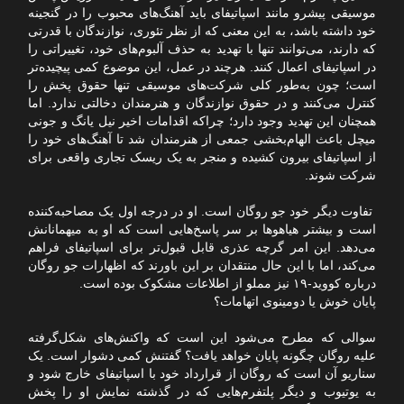
موسیقی پیشرو مانند اسپاتیفای باید آهنگ‌های محبوب را در گنجینه
خود داشته باشد، به این معنی که از نظر تئوری، نوازندگان با قدرتی
که دارند، می‌توانند تنها با تهدید به حذف آلبوم‌های خود، تغییراتی را
در اسپاتیفای اعمال کنند. هرچند در عمل، این موضوع کمی پیچیده‌تر
است؛ چون به‌طور کلی شرکت‌های موسیقی تنها حقوق پخش را
کنترل می‌کنند و در حقوق نوازندگان و هنرمندان دخالتی ندارد. اما
همچنان این تهدید وجود دارد؛ چراکه اقدامات اخیر نیل یانگ و جونی
میچل باعث الهام‌بخشی جمعی از هنرمندان شد تا آهنگ‌های خود را
از اسپاتیفای بیرون کشیده و منجر به یک ریسک تجاری واقعی برای
شرکت شوند.
تفاوت دیگر خود جو روگان است. او در درجه اول یک مصاحبه‌کننده
است و بیشتر هیاهوها بر سر پاسخ‌هایی است که او به ‌میهمانانش
می‌دهد. این امر گرچه عذری قابل قبول‌تر برای اسپاتیفای فراهم
می‌کند، اما با این حال منتقدان بر این باورند که اظهارات جو روگان
درباره کووید-۱۹ نیز مملو از اطلاعات مشکوک بوده است.
پایان خوش یا دومینوی اتهامات؟
سوالی که مطرح می‌شود این است که واکنش‌های شکل‌گرفته
علیه روگان چگونه پایان خواهد یافت؟ گفتنش کمی دشوار است. یک
سناریو آن است که روگان از قرارداد خود با اسپاتیفای خارج شود و
به یوتیوب و دیگر پلتفرم‌هایی که در گذشته نمایش او را پخش