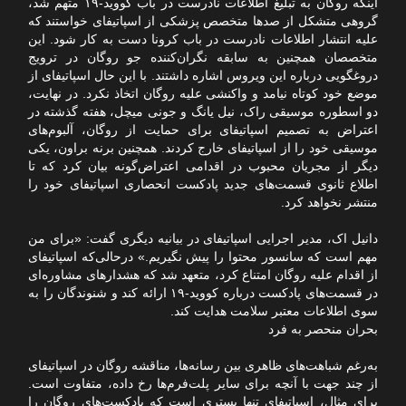
اینکه روگان به تبلیغ اطلاعات نادرست در باب کووید-۱۹ متهم شد،
گروهی متشکل از صدها متخصص پزشکی از اسپاتیفای خواستند که
علیه انتشار اطلاعات نادرست در باب کرونا دست به کار شود. این
متخصصان همچنین به سابقه نگران‌کننده جو روگان در ترویج
دروغگویی درباره این ویروس اشاره داشتند. با این حال اسپاتیفای از
موضع خود کوتاه نیامد و واکنشی علیه روگان اتخاذ نکرد. در نهایت،
دو اسطوره موسیقی راک، نیل یانگ و جونی میچل، هفته گذشته در
اعتراض به تصمیم اسپاتیفای برای حمایت از روگان، آلبوم‌های
موسیقی خود را از اسپاتیفای خارج کردند. همچنین برنه براون، یکی
دیگر از مجریان محبوب در اقدامی اعتراض‌گونه بیان کرد که تا
اطلاع ثانوی قسمت‌های جدید پادکست انحصاری اسپاتیفای خود را
منتشر نخواهد کرد.
دانیل اک، مدیر اجرایی اسپاتیفای در بیانیه دیگری گفت: «برای من
مهم است که سانسور محتوا را پیش نگیریم.» درحالی‌که اسپاتیفای
از اقدام علیه روگان امتناع کرد، متعهد شد که هشدارهای مشاوره‌ای
در قسمت‌های پادکست درباره کووید-۱۹ ارائه کند و شنوندگان را به
سوی اطلاعات معتبر سلامت هدایت کند.
بحران منحصر به فرد
به‌رغم شباهت‌های ظاهری بین رسانه‌ها، مناقشه روگان در اسپاتیفای
از چند جهت با آنچه برای سایر پلت‌فرم‌ها رخ داده، متفاوت است.
برای مثال، اسپاتیفای تنها بستری است که پادکست‌های روگان را