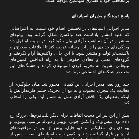
پرمخاطب خود با فشاری سهمگین مواجه است.
پاسخ دیرهنگام مدیران اسپاتیفای
مدیر اجرایی اسپاتیفای در نخستین اقدام خود نسبت به اعتراضاتی
که علیه انتشار پادکست ضد واکسن شکل گرفته بود، بیانیه‌ای
منتشر و در آن به اهمیت آزادی بیان تاکید کرد. در نهایت او قول داد
ویژگی‌های جدیدی را در این رسانه عرضه کند تا اطلاعات صحیح‌تر و
باکیفیت‌تر تولید و منتشر شود. با این حال، واکنش‌ها آرام نگرفتند و
گروه‌های مدنی و فعالان حقوقی با به راه انداختن کمپین‌های
تبلیغاتی، شروع به تحریم کردن اسپاتیفای کردند و هشتگ‌های این
بحث در شبکه‌های اجتماعی ترند شد.
چند روز بعد، مدیر اجرایی این کمپانی مجبور شد میان جلوگیری از
فعالیت یک مجری محبوب و به تبع آن تحریک خشم طرفدارانش یا
اینکه به‌عنوان یک ناقض آزادی عمل به شمار آید، یکی را انتخاب
کند.
پیش از این نیز این دست اتفاقات برای دیگر پلت‌فرم‌های بزرگ رخ
داده بود. فیس‌بوک و الکس جونز، توییتر و دونالد ترامپ، یوتیوب و
پیو دی پای، نتفلیکس و دیو چاپل، پیش از این در موقعیت‌های
این‌چنین قرار گرفته بودند و اکنون نوبت اسپاتیفای است. پس از