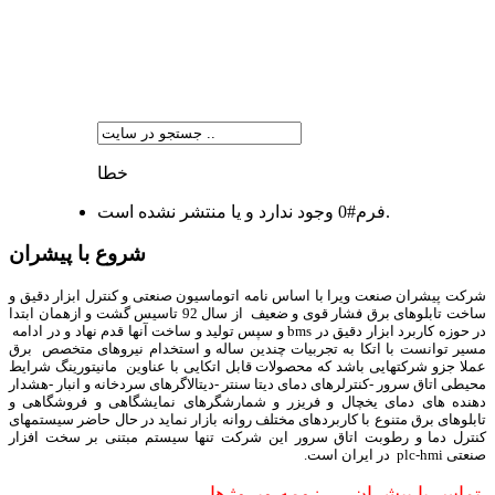
شرکت پیشران صنعت ویرا
خطا
فرم#0 وجود ندارد و یا منتشر نشده است.
شروع با پیشران
شرکت پیشران صنعت ویرا با اساس نامه اتوماسیون صنعتی و کنترل ابزار دقیق و
ساخت تابلوهای برق فشار قوی و ضعیف از سال 92 تاسیس گشت و ازهمان ابتدا
در حوزه کاربرد ابزار دقیق در bms و سپس تولید و ساخت آنها قدم نهاد و در ادامه
مسیر توانست با اتکا به تجربیات چندین ساله و استخدام نیروهای متخصص برق
عملا جزو شرکتهایی باشد که محصولات قابل اتکایی با عناوین مانیتورینگ شرایط
محیطی اتاق سرور -کنترلرهای دمای دیتا سنتر -دیتالاگرهای سردخانه و انبار -هشدار
دهنده های دمای یخچال و فریزر و شمارشگرهای نمایشگاهی و فروشگاهی و
تابلوهای برق متنوع با کاربردهای مختلف روانه بازار نماید در حال حاضر سیستمهای
کنترل دما و رطوبت اتاق سرور این شرکت تنها سیستم مبتنی بر سخت افزار
صنعتی plc-hmi در ایران است.
تماس با پیشران
رزومه وپروژها