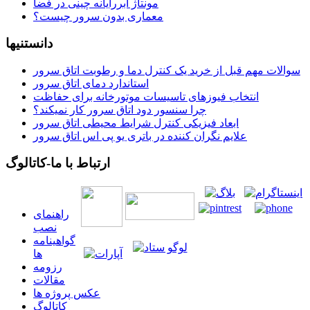
مونتاژ ابررایانه چینی در فضا
معماری بدون سرور چیست؟
دانستنیها
سوالات مهم قبل از خرید یک کنترل دما و رطوبت اتاق سرور
استاندارد دمای اتاق سرور
انتخاب فیوزهای تاسیسات موتورخانه برای حفاظت
چرا سنسور دود اتاق سرور کار نمیکند؟
ابعاد فیزیکی کنترل شرایط محیطی اتاق سرور
علایم نگران کننده در باتری یو پی اس اتاق سرور
ارتباط با ما-کاتالوگ
راهنمای
نصب
گواهينامه
ها
رزومه
مقالات
عکس پروژه ها
کاتالوگ