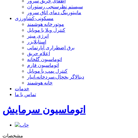
اطفای حریق سرور
سیستم نظرسنجی رستوران
مانیتورینگ دمای اتاق سرور
مسکونی-کشاورزی
موتورخانه هوشمند
کنترل ویلا با موبایل
انرژی میتر
استابلایزر
برق اضطراری آپارتمانی
اعلام حریق
اتوماسیون گلخانه
اتوماسیون فارم
کنترل پمپ با موبایل
دیتالاگر یخچال،سردخانه،انبار
خانه هوشمند
خدمات
تماس با ما
اتوماسیون سرمایش
مشخصات