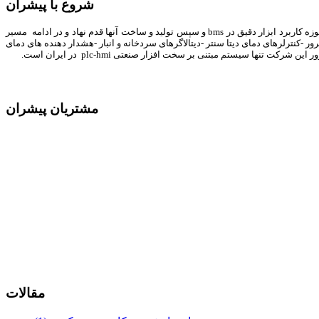
شروع با پیشران
شرکت پیشران صنعت ویرا با اساس نامه اتوماسیون صنعتی و کنترل ابزار دقیق و ساخت تابلوهای برق فشار قوی و ضعیف از سال 92 تاسیس گشت و ازهمان ابتدا در حوزه کاربرد ابزار دقیق در bms و سپس تولید و ساخت آنها قدم نهاد و در ادامه مسیر
-کنترلرهای دمای دیتا سنتر -دیتالاگرهای سردخانه و انبار -هشدار دهنده های دمای
ا سیستم مبتنی بر سخت افزار صنعتی plc-hmi در ایران است.
مشتریان پیشران
مقالات