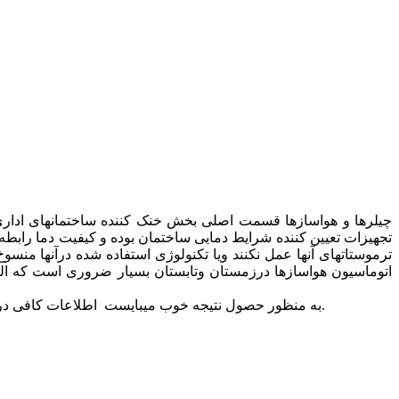
چیلرها و هواسازها قسمت اصلی بخش خنک کننده ساختمانهای اداری 
تجهیزات تعیین کننده شرایط دمایی ساختمان بوده و کیفیت دما رابطه
ترموستاتهای آنها عمل نکنند ویا تکنولوژی استفاده شده درآنها من
اتوماسیون هواسازها درزمستان وتابستان بسیار ضروری است که البته
به منظور حصول نتیجه خوب میبایست اطلاعات کافی درمورد هواسازها وچیلرها دراختیار این شرکت قرارگیرد تابا کارمهندسی و برآوردهزینه نوع ومکانیزم اتوماسیون کاملا" معلوم و مکتوب گردد.