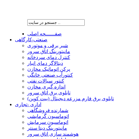
شرکت پیشران صنعت ویرا
صفــــــحه اصلی
صنعتی-کارگاهی
شیر برقی و موتوری
مانیتورینگ اتاق سرور
کنترل دمای سردخانه
دیتالاگر دمای انبار
پرکن اتوماتیک مخازن
کنتورآب صنعتی خانگی
کنتور سیالات نفتی
اندازه گیری مخازن
تابلوی برق اتاق سرور
تابلوی برق فارم مزرعه دیجیتال (بیت کوین)
اداری -تجاری
شمارنده فروشگاهی
اتوماسیون گرمایشی
اتوماسیون سرمایش
مانیتورینگ دیتا سنتر
هوشمند سازی اتاق سرور