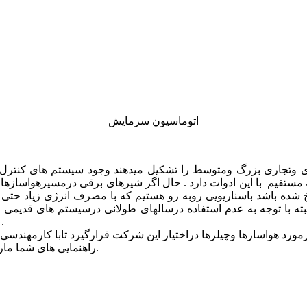
اتوماسیون سرمایش
وتجاری بزرگ ومتوسط را تشکیل میدهند وجود سیستم های کنترل کنن
 مستقیم با این ادوات دارد . حال اگر شیرهای برقی درمسیرهواسازها ب
سوخ شده باشد باسناریویی روبه رو هستیم که با مصرف انرژی زیاد حتی
 با توجه به عدم استفاده درسالهای طولانی درسیستم های قدیمی عمو
تعویض شوند ویاسیستم اتوماسیون نوینی برای آنها در
راهنمایی های شما مارادرادامه راه کمک خواهد کرد برای اطلاعا ت بیشتر با ما تماس بگیرید.