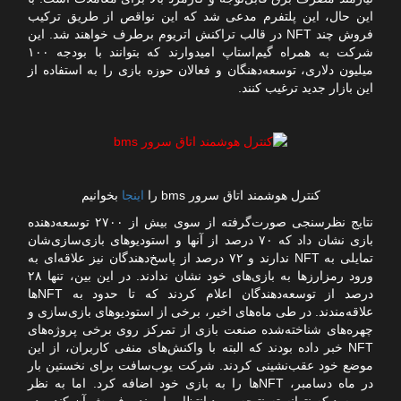
این حال، این پلتفرم مدعی شد که این نواقص از طریق ترکیب
فروش چند NFT در قالب تراکنش اتریوم برطرف خواهند شد. این
شرکت به همراه گیم‌استاپ امیدوارند که بتوانند با بودجه ۱۰۰
میلیون دلاری، توسعه‌دهنگان و فعالان حوزه بازی را به استفاده از
این بازار جدید ترغیب کنند.
کنترل هوشمند اتاق سرور bms را
اینجا
بخوانیم
نتایج نظرسنجی صورت‌گرفته از سوی بیش از ۲۷۰۰ توسعه‌دهنده
بازی نشان داد که ۷۰ درصد از آنها و استودیوهای بازی‌سازی‌شان
تمایلی به NFT ندارند و ۷۲ درصد از پاسخ‌دهندگان نیز علاقه‌ای به
ورود رمزارزها به بازی‌های خود نشان ندادند. در این بین، تنها ۲۸
درصد از توسعه‌دهندگان اعلام کردند که تا حدود به NFTها
علاقه‌مندند. در طی ماه‌های اخیر، برخی از استودیوهای بازی‌سازی و
چهره‌های شناخته‌شده صنعت بازی از تمرکز روی برخی پروژه‌های
NFT خبر داده بودند که البته با واکنش‌های منفی کاربران، از این
موضع خود عقب‌نشینی کردند. شرکت یوب‌سافت برای نخستین بار
در ماه دسامبر، NFTها را به بازی خود اضافه کرد. اما به نظر