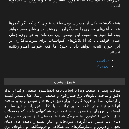
می‌رسد که نتوانسته نتیجه مورد انتظار را ببیند و فروش آن کند بوده
است.
هفته گذشته، یکی از مدیران یوبی‌سافت عنوان کرد که اگر گیمرها
بتوانند آیتم‌های مجازی را به دیگران بفروشند، برای‌شان مفید خواهد
بود، اما هنوز به اهمیت این موضوع پی نبرده‌اند. به هر روی، زمان
نشان خواهد داد که آیا تلاش‌های گیم‌استاپ برای سرمایه‌گذاری در
این حوزه نتیجه خواهد داد یا خیر؛ اما فعلا شواهد امیدوارکننده
نیستند.
< قبلی
بعدی >
شروع با پیشران
شرکت پیشران صنعت ویرا با اساس نامه اتوماسیون صنعتی و کنترل ابزار
دقیق و ساخت تابلوهای برق فشار قوی و ضعیف از سال 92 تاسیس گشت
و ازهمان ابتدا در حوزه کاربرد ابزار دقیق در bms و سپس تولید و ساخت
آنها قدم نهاد و در ادامه مسیر توانست با اتکا به تجربیات چندین ساله و
استخدام نیروهای متخصص برق عملا جزو شرکتهایی باشد که محصولات
قابل اتکایی با عناوین مانیتورینگ شرایط محیطی اتاق سرور -کنترلرهای
دمای دیتا سنتر -دیتالاگرهای سردخانه و انبار -هشدار دهنده های دمای
یخچال و فریزر و شمارشگرهای نمایشگاهی و فروشگاهی و تابلوهای برق