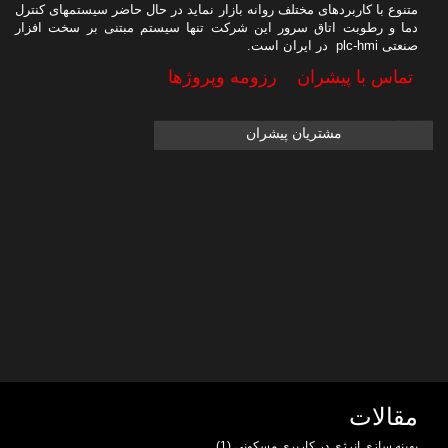
متنوع با کاربردهای مختلف روانه بازار نماید در حال حاضر سیستمهای کنترل
دما و رطوبت اتاق سرور این شرکت تنها سیستم مبتنی بر سخت افزار
صنعتی plc-hmi در ایران است.
تماس با پیشران
رزومه وپروژها
مشتریان پیشران
مقالات
بهینه سازی انرژی در کاربری مسکونی (1)