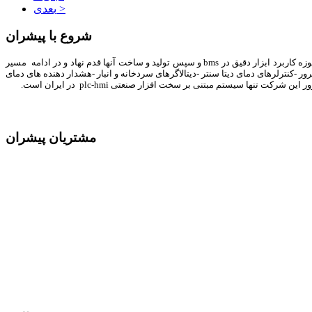
بعدی >
شروع با پیشران
شرکت پیشران صنعت ویرا با اساس نامه اتوماسیون صنعتی و کنترل ابزار دقیق و ساخت تابلوهای برق فشار قوی و ضعیف از سال 92 تاسیس گشت و ازهمان ابتدا در حوزه کاربرد ابزار دقیق در bms و سپس تولید و ساخت آنها قدم نهاد و در ادامه مسیر
-کنترلرهای دمای دیتا سنتر -دیتالاگرهای سردخانه و انبار -هشدار دهنده های دمای
ا سیستم مبتنی بر سخت افزار صنعتی plc-hmi در ایران است.
مشتریان پیشران