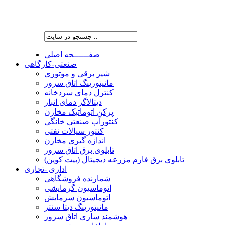
شرکت پیشران صنعت ویرا
صفــــــحه اصلی
صنعتی-کارگاهی
شیر برقی و موتوری
مانیتورینگ اتاق سرور
کنترل دمای سردخانه
دیتالاگر دمای انبار
پرکن اتوماتیک مخازن
کنتورآب صنعتی خانگی
کنتور سیالات نفتی
اندازه گیری مخازن
تابلوی برق اتاق سرور
تابلوی برق فارم مزرعه دیجیتال (بیت کوین)
اداری -تجاری
شمارنده فروشگاهی
اتوماسیون گرمایشی
اتوماسیون سرمایش
مانیتورینگ دیتا سنتر
هوشمند سازی اتاق سرور