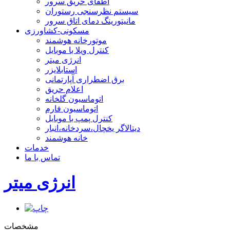
اطفای حریق سرور
سیستم نظرسنجی رستوران
مانیتورینگ دمای اتاق سرور
مسکونی-کشاورزی
موتورخانه هوشمند
کنترل ویلا با موبایل
انرژی میتر
استابلایزر
برق اضطراری آپارتمانی
اعلام حریق
اتوماسیون گلخانه
اتوماسیون فارم
کنترل پمپ با موبایل
دیتالاگر یخچال،سردخانه،انبار
خانه هوشمند
خدمات
تماس با ما
انرژی میتر
مشخصات