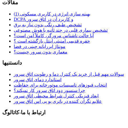
مقالات
بهینه سازی انرژی در کاربری مسکونی (1)
DCPA و کاربرد آن در اتاق سرور
تشخیص طیف رنگی بدون نیاز به برق
تشخیص بیماری قلبی در چند ثانیه با هوش مصنوعی
آیا حالت ناشناس مرورگر، کاملاً امن است؟
حفره قدیمی امنیتی اینتل بازگشته است ؟
مونتاژ ابررایانه چینی در فضا
معماری بدون سرور چیست؟
دانستنیها
سوالات مهم قبل از خرید یک کنترل دما و رطوبت اتاق سرور
استاندارد دمای اتاق سرور
انتخاب فیوزهای تاسیسات موتورخانه برای حفاظت
چرا سنسور دود اتاق سرور کار نمیکند؟
ابعاد فیزیکی کنترل شرایط محیطی اتاق سرور
علایم نگران کننده در باتری یو پی اس اتاق سرور
ارتباط با ما-کاتالوگ