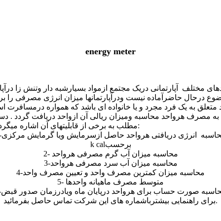
energy meter
های مختلف آپارتمانی دریک مجتمع ازمواد بسیارشبه دار وتنش زا درآپ
موضوع درحال حاضرآماده نیست ودرآپارتمانها میزان انرژی مصرفی را
متعلق به یک فرد مجرد و یا خانواده ای باشد که همواره درمسافرت ا
ه مصرف هرواحد محاسبه ومیزان ریالی آن ازواحد دریافت گردد . دستگا
ب به برخی از قابلیتهای آن اشاره میگردد:
محاسبه انرژی دریافتی هرواحد حاصل ازسرمایش ویا گرمایش مرکزی
k calبرحسب
2- محاسبه میزان آب گرم مصرفی هرواحد
3-محاسبه میزان آب سرد مصرفی هرواحد
4-محاسبه میزان کمترین مصرف واحد و تعیین مصرف واحد
5- متوسط مصرف ماهیانه واحدها
محاسبه صورت حساب برای هرواحد درپایان ماه ویادرزمان صدور قبض
برای راهنمایی بیشترباشماره های این شرکت تماس حاصل بفرمائید.