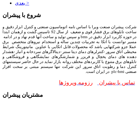
بعدی >
شروع با پیشران
شرکت پیشران صنعت ویرا با اساس نامه اتوماسیون صنعتی و کنترل ابزار دقیق و
ساخت تابلوهای برق فشار قوی و ضعیف از سال 92 تاسیس گشت و ازهمان ابتدا
در حوزه کاربرد ابزار دقیق در bms و سپس تولید و ساخت آنها قدم نهاد و در ادامه
مسیر توانست با اتکا به تجربیات چندین ساله و استخدام نیروهای متخصص برق
عملا جزو شرکتهایی باشد که محصولات قابل اتکایی با عناوین مانیتورینگ شرایط
محیطی اتاق سرور -کنترلرهای دمای دیتا سنتر -دیتالاگرهای سردخانه و انبار -هشدار
دهنده های دمای یخچال و فریزر و شمارشگرهای نمایشگاهی و فروشگاهی و
تابلوهای برق متنوع با کاربردهای مختلف روانه بازار نماید در حال حاضر سیستمهای
کنترل دما و رطوبت اتاق سرور این شرکت تنها سیستم مبتنی بر سخت افزار
صنعتی plc-hmi در ایران است.
تماس با پیشران
رزومه وپروژها
مشتریان پیشران