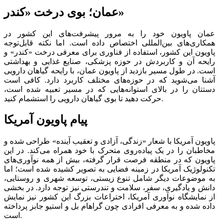
عمان؛ بوی درخت «کندر»
عمان پاویون خود را به مرور پیشرفت‌های این کشور در
همکاری‌های بین‌المللی اختصاص داده است. اما نکته قابل‌توجه
پاویون این کشور، استفاده از فناوری برای معرفی درخت «کندر» و
رایحه آن و کاربردش در حوزه پزشکی، صنایع غذایی و بهداشتی
است. در طول مسیر بازدید از پاویون عمان، با رایحه گیاهان دارویی
آشنا می‌شوید که در حوزه‌های مختلف کاربرد دارد. کافی است
دستتان را در بالای استوانه‌هایی که در مسیر تعبیه شده است،
حرکت دهید تا بوی گیاهان دارویی را استشمام کنید.
پیام پاویون آمریکا
پاویون آمریکا با شعار «زندگی، آزادی و تعقیب آینده» طراحی شده و
مخاطبان را در یک پیاده‌روی متحرک با خود همراه می‌کند. در این
پاویون که در منطقه فرصت قرار گرفته، بیش از همه نوآوری‌های
تکنولوژیک آمریکا در زمینه فضایی به تصویر کشیده شده است؛ اما
به موضوعات دیگر شامل تنوع زیستی، توسعه شهری و روستایی،
دانش و یادگیری، سفر، سلامت و تندرستی نیز توجه دارد. در بخشی
از نمایشگاه نوآوری آمریکا، اختراعات بزرگ این کشور نیز نمایش
داده شده و به معرفی افرادی چون گراهام بل و استیو جابز پرداخته
است.