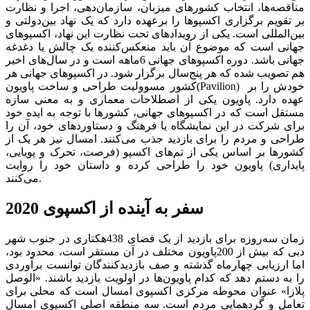
مناقصه‌‌‌ها، انتخاب کشورهای میزبان، سازمان‌دهی، اجرا و نظارت
بر تقویم برگزاری اکسپوها را برعهده دارد که یک نهاد بین‌دولتی و
بین‌المللی است. یکی از رویدادهای تحت نظارت این نهاد، اکسپوهای
جهانی است که موضوع آن باید منعکس‌‌‌کننده یک چالش یا دغدغه
جهانی باشد. دوره اکسپوهای جهانی 6ماهه است و در سال‌های اخیر
هم تصویب شده که هر پنج‌سال برگزار شود. در اکسپوهای جهانی هر
کشور مسوولیت طراحی و ساخت پاویون(Pavilion) خودش را بر
عهده دارد. پاویون یکی از اصطلاحات معماری و به معنی سازه
مستقل است که در اکسپوهای جهانی، کشورها با توجه به ایده خود
برای شرکت در این نمایشگاه یا فرهنگ و دستاوردهای خود، آن را
طراحی و مردم را برای بازدید جذب می‌کنند. امسال نیز هر یک از
کشورها بر اساس یکی از تم‌‌‌های اکسپو (فرصت، تحرک و پویایی،
پایداری) پاویون خود را طراحی کرده و داستان خود را روایت
می‌کنند.
سفر به آینده از اکسپوی 2020
زمان سه‌روزه برای بازدید از یک فضای 438هکتاری در جنوب شهر
دبی که بیش از 200پاویون مختلف در آن مستقر است، محدود بود،
اما ارزیابی چهارماه گذشته و صف بازدیدکنندگان توانست برآوردی
را به دستم دهد که کدام پاویون‌‌‌ها در اولویت بازدید باشند. «الوصل
پلازا» عنوان محوطه مرکزی اکسپوی امسال است که محلی برای
تعامل و گردهمایی مردم است. سه منطقه اصلی اکسپوی امسال