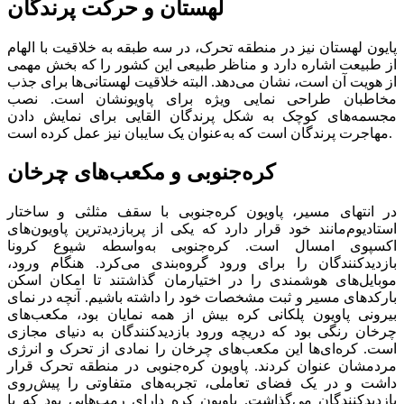
لهستان و حرکت پرندگان
پایون لهستان نیز در منطقه تحرک، در سه طبقه به خلاقیت با الهام
از طبیعت اشاره دارد و مناظر طبیعی این کشور را که بخش مهمی
از هویت آن است، نشان می‌دهد. البته خلاقیت لهستانی‌ها برای جذب
مخاطبان طراحی نمایی ویژه برای پاویونشان است. نصب
مجسمه‌های کوچک به شکل پرندگان القایی برای نمایش دادن
مهاجرت پرندگان است که به‌عنوان یک سایبان نیز عمل کرده است.
کره‌جنوبی و مکعب‌های چرخان
در انتهای مسیر، پاویون کره‌جنوبی با سقف مثلثی و ساختار
استادیوم‌مانند خود قرار دارد که یکی از پربازدیدترین پاویون‌های
اکسپوی امسال است. کره‌جنوبی به‌واسطه شیوع کرونا
بازدیدکنندگان را برای ورود گروه‌بندی می‌کرد. هنگام ورود،
موبایل‌های هوشمندی را در اختیارمان گذاشتند تا امکان اسکن
بارکدهای مسیر و ثبت مشخصات خود را داشته باشیم. آنچه در نمای
بیرونی پاویون پلکانی کره بیش از همه نمایان بود، مکعب‌های
چرخان رنگی بود که دریچه ورود بازدیدکنندگان به دنیای مجازی
است. کره‌‌‌ای‌‌‌ها این مکعب‌‌‌های چرخان را نمادی از تحرک و انرژی
مردمشان عنوان کردند. پاویون کره‌جنوبی در منطقه تحرک قرار
داشت و در یک فضای تعاملی، تجربه‌‌‌های متفاوتی را پیش‌روی
بازدیدکنندگان می‌‌‌گذاشت. پاویون کره دارای رمپ‌هایی بود که با