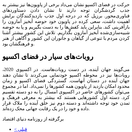
حرکت در فضای اکسپو نشان می‌داد برخی از پاویون‌ها نیز بیشتر به
جذب گردشگران توجه دارند تا نشان دادن دستاوردهای
فناوری‌محور. برزیل که در درجه اول جذب بازدیدکنندگان برایش
اهمیت داشت، سعی کرده در پاویون خود حوضه آبخیز آمازون را
بازآفرینی کند. بنابراین باید کفش‌ها را به دست بگیریم و پا به حوضه
شبیه‌سازی‌شده آبخیز آمازون بگذاریم. تلاش این کشور بیشتر آشنا
کردن مردم با تنوعی از گیاهان و جانوران این کشور و آگاهی از هنر
و فرهنگشان بود.
روبات‌های سیار در فضای اکسپو
می‌گویند جهان آینده، در دست روبات‌هاست. در اکسپوی 2020،
روبات‌ها نیز در محوطه اکسپو خودنمایی می‌کردند تا نشان دهند
جهان آینده در دستان آنهاست. گستردگی فضای اکسپو و زمان
محدود امکان بازدید از پاویون همه کشورها را نمی‌داد. اما در مجموع
می‌توان کشورهای حاضر در اکسپوی امسال را به دو دسته تقسیم
کرد. دسته اول کشورهایی هستند که بیشتر به معرفی فرهنگ و
تمدن خود توجه داشته‌اند و دسته دوم نیز خلق آینده را ملاک قرار
داده و خود را در یک رقابت جهانی محک زده‌اند.
برگرفته از روزنامه دنیای اقتصاد
< قبلی