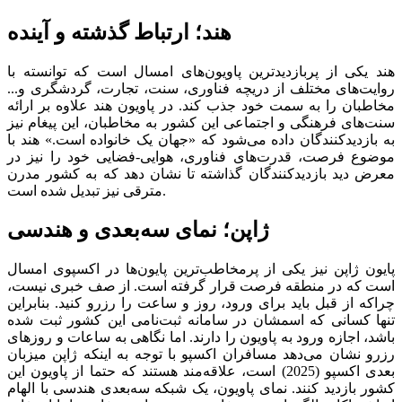
هند؛ ارتباط گذشته و آینده
هند یکی از پربازدیدترین پاویون‌های امسال است که توانسته با
روایت‌های مختلف از دریچه فناوری، سنت، تجارت، گردشگری و...
مخاطبان را به سمت خود جذب کند. در پاویون هند علاوه بر ارائه
سنت‌های فرهنگی و اجتماعی این کشور به مخاطبان، این پیغام نیز
به بازدیدکنندگان داده می‌شود که «جهان یک خانواده است.» هند با
موضوع فرصت، قدرت‌های فناوری، هوایی-فضایی خود را نیز در
معرض دید بازدیدکنندگان گذاشته تا نشان دهد که به کشور مدرن
مترقی نیز تبدیل شده است.
ژاپن؛ نمای سه‌بعدی و هندسی
پایون ژاپن نیز یکی از پرمخاطب‌‌‌ترین پایون‌ها در اکسپوی امسال
است که در منطقه فرصت قرار گرفته است. از صف خبری نیست،
چراکه از قبل باید برای ورود، روز و ساعت را رزرو کنید. بنابراین
تنها کسانی که اسمشان در سامانه ثبت‌نامی این کشور ثبت شده
باشد، اجازه ورود به پاویون را دارند. اما نگاهی به ساعات و روزهای
رزرو نشان می‌دهد مسافران اکسپو با توجه به اینکه ژاپن میزبان
بعدی اکسپو (2025) است، علاقه‌مند هستند که حتما از پاویون این
کشور بازدید کنند. نمای پاویون، یک شبکه سه‌بعدی هندسی با الهام