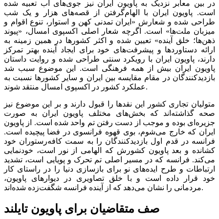
در بین معابر نزدیک به پاویون ایران نیز جوی‌‌‌های آب تعبیه شده
است. پاویون ایران با الهام‌گرفتن از قصه‌‌‌های ‌هزار و یک شب
طراحی شده و شعارش «ایران تمدنی کهن و استوار، تنوع اقوام و
میزبان ملت‌‌‌ها» است. اگرچه شعار اصلی اکسپوی امسال، «پیوند
ذهن‌ها؛ خلق آینده» تعیین شده و اکثر کشورها در همین زمینه به
ارائه دستاوردها و پیشرفت‌‌‌های خود برای ایجاد آینده بهتر تمرکز
دارند، پاویون ایران با رویکرد سنتی طراحی شده و روایت داستان
پاویون ایران بیش از همه فرهنگی است. این موضوع سبب شد
بازدیدکنندگان در مقام مقایسه بین ایران و سایر کشورها نسبت به
عملکرد کشور در اکسپوی امسال منتقد شوند.
متولیان تجاری کشور این نقدها را قبول دارند و بر این موضوع نیز
صحه گذاشته‌اند که بخش‌های مختلف پاویون ایران به صورت
جزیره‌ای بوده و موجب از دست رفتن تم واحد شده است. از پاویون
ایران که خارج می‌شوم، بوی قهوه فرانسوی در فضا پیچیده است.
فرانسه در قدم اول بازدیدکنندگان را به سمت کافه‌رستوران خود
کشانده و بعد پاویون کشورش که الهامی از نور است، خودنمایی
می‌کند. فرانسه که در مسیر اصلی تم تحرک و پویایی است، تشدید
ارتباطات و طرح ایده‌های نو برای بازسازی دنیا را در راستای کار
خود قرار داده است و با خلق تصاویری در دیوارهای پاویون،
مردمانی را نشان می‌دهد که از آینده فرانسه شگفت‌زده شده‌‌‌اند.
صف متقاضیان برای پاویون تایلند