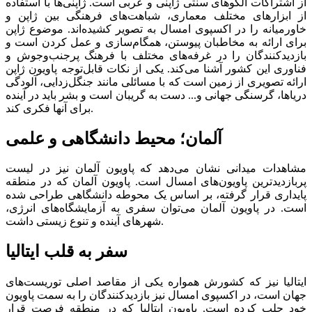
از اشتراکات الگوهای سنتی ژاپنی و عربی است. ژاپنی‌ها با استفاده
از ابزارهای مختلف معماری، شباهت‌های فرهنگی بین ژاپن و
خاورمیانه را در اکسپوی امسال به تصویر کشیده‌اند. موضوع ژاپن
برای ارائه به مخاطبان پیوستن، همگام‌سازی و عمل کردن است و
بازدیدکنندگان را در غرفه‌های مختلف با فرهنگ پرجنب‌وجوش و
فناوری این کشور آشنا می‌کند. یکی از نکات قابل‌توجه پاویون ژاپن
ارائه تصویری از زمین است که با مسائلی مانند جنگل‌‌‌زدایی، آلودگی
دریاها، گرسنگی جهانی و... دست به گریبان است و بشر باید در آینده
برای آنها فکری کند.
آلمان؛ محیط دانشگاهی و علمی
مشاهدات میدانی نشان می‌دهد که پاویون آلمان نیز در لیست
پربازدیدترین پاویون‌های امسال است. پاویون آلمان که در منطقه
پایداری قرار گرفته، بر اساس یک محوطه دانشگاهی طراحی شده
است. در پاویون آلمان می‌توان سفری به آزمایشگاه‌های انرژی،
شهرهای آینده و تنوع زیستی داشت.
سفر به قلب ایتالیا
ایتالیا نیز که کشورش همواره یکی از مقاصد اصلی توریست‌های
جهان است، در اکسپوی امسال نیز بازدیدکنندگان را به سمت پاویون
خود جلب کرده است. پاویون ایتالیا که در منطقه فرصت قرار