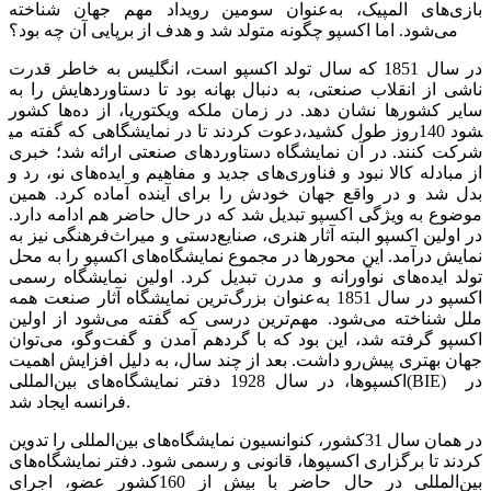
بازی‌‌‌های المپیک، به‌عنوان سومین رویداد مهم جهان شناخته
می‌شود. اما اکسپو چگونه متولد شد و هدف از برپایی آن چه بود؟
در سال 1851 که سال تولد اکسپو است، انگلیس به خاطر قدرت
ناشی از انقلاب صنعتی، به دنبال بهانه بود تا دستاوردهایش را به
سایر کشورها نشان دهد. در زمان ملکه ویکتوریا، از ده‌‌‌ها کشور
دعوت کردند تا در نمایشگاهی که گفته می‎شود 140روز طول کشید،
شرکت کنند. در آن نمایشگاه دستاوردهای صنعتی ارائه شد؛ خبری
از مبادله کالا نبود و فناوری‌‌‌های جدید و مفاهیم و ایده‌‌‌های نو، رد و
بدل شد و در واقع جهان خودش را برای آینده آماده کرد. همین
موضوع به ویژگی اکسپو تبدیل شد که در حال حاضر هم ادامه دارد.
در اولین اکسپو البته آثار هنری، صنایع‌دستی و میراث‌فرهنگی نیز به
نمایش درآمد. این محورها در مجموع نمایشگاه‌‌‌های اکسپو را به محل
تولد ایده‌‌‌های نوآورانه و مدرن تبدیل کرد. اولین نمایشگاه رسمی
اکسپو در سال 1851 به‌عنوان بزرگ‌ترین نمایشگاه آثار صنعت همه
ملل شناخته می‌شود. مهم‌ترین درسی که گفته می‌شود از اولین
اکسپو گرفته شد، این بود که با گردهم آمدن و گفت‌‌‌وگو، می‌‌‌توان
جهان بهتری پیش‌رو داشت. بعد از چند سال، به دلیل افزایش اهمیت
اکسپوها، در سال 1928 دفتر نمایشگاه‌‌‌های بین‌المللی(BIE) در
فرانسه ایجاد شد.
در همان سال 31کشور، کنوانسیون نمایشگاه‌‌‌های بین‌المللی را تدوین
کردند تا برگزاری اکسپوها، قانونی و رسمی شود. دفتر نمایشگاه‌‌‌های
بین‌المللی در حال حاضر با بیش از 160کشور عضو، اجرای