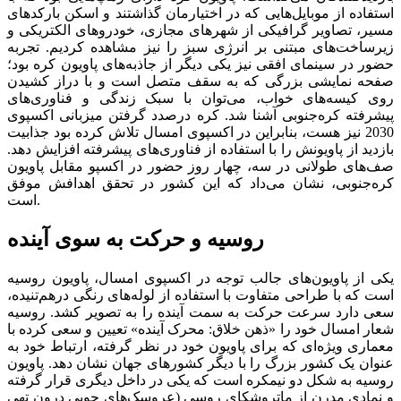
استفاده از موبایل‌هایی که در اختیارمان گذاشتند و اسکن بارکدهای
مسیر، تصاویر گرافیکی از شهرهای مجازی، خودروهای الکتریکی و
زیرساخت‌‌‌های مبتنی بر انرژی سبز را نیز مشاهده کردیم. تجربه
حضور در سینمای افقی نیز یکی دیگر از جاذبه‌‌‌های پاویون کره بود؛
صفحه نمایشی بزرگی که به سقف متصل است و با دراز کشیدن
روی کیسه‌های خواب، می‌توان با سبک زندگی و فناوری‌های
پیشرفته کره‌جنوبی آشنا شد. کره درصدد گرفتن میزبانی اکسپوی
2030 نیز هست، بنابراین در اکسپوی امسال تلاش کرده بود جذابیت
بازدید از پاویونش را با استفاده از فناوری‌های پیشرفته افزایش دهد.
صف‌های طولانی در سه، چهار روز حضور در اکسپو مقابل پاویون
کره‌جنوبی، نشان می‌داد که این کشور در تحقق اهدافش موفق
است.
روسیه و حرکت به سوی آینده
یکی از پاویون‌های جالب توجه در اکسپوی امسال، پاویون روسیه
است که با طراحی متفاوت با استفاده از لوله‌های رنگی درهم‌تنیده،
سعی دارد سرعت حرکت به سمت آینده را به تصویر کشد. روسیه
شعار امسال خود را «ذهن خلاق: محرک آینده» تعیین و سعی کرده با
معماری ویژه‌ای که برای پاویون خود در نظر گرفته، ارتباط خود به
عنوان یک کشور بزرگ را با دیگر کشورهای جهان نشان دهد. پاویون
روسیه به شکل دو نیمکره است که یکی در داخل دیگری قرار گرفته
و نمادی مدرن از ماتروشکای روسی (عروسک‌های چوبی درون تهی