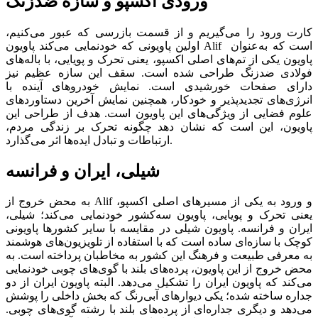
ورودی اکسپو و سازه ضدزنگ
کارت ورود را می‌گیریم و از قسمت بازرسی که عبور می‌کنیم،
اولین پاویونی که خودنمایی می‌کند پاویون Alif است که به‌عنوان
پاویون یکی از تم‌های اصلی اکسپو، یعنی تحرک و پویایی، با باله‌‌‌های
فولادی ضدزنگ طراحی شده است. سقف این سازه عظیم نیز
دارای صفحات خورشیدی است. نمایش خودروهای آینده با
انرژی‌‌‌های تجدیدپذیر و خودکار، همچنین نمایش آخرین دستاوردهای
علوم فضایی از ویژگی‌های این پاویون است. هدف از طراحی این
پاویون، این است که نشان دهد چگونه تحرک بر زندگی مردم،
ارتباطات و تبادل ایده‌‌‌ها اثر می‌گذارد.
شیلی، ایران و فرانسه
به محض خروج از Alif و ورود به یکی از مسیرهای اصلی اکسپو،
یعنی تحرک و پویایی، پاویون سه‌کشور خودنمایی می‌کند؛ شیلی،
ایران و فرانسه. پاویون شیلی در مقایسه با سایر کشورها پاویونی
کوچک با سازه‌ای ساده است که با استفاده از تلویزیون‌های هوشمند
به معرفی طبیعت و فرهنگ این کشور به مخاطبان پرداخته است. به
محض خروج از این پاویون، پرده‌‌‌های بلند با گوی‌‌‌های چوبی خودنمایی
می‌کند که پاویون ایران را تشکیل می‌دهد. البته پاویون ایران از دو
جداره ساخته شده؛ یکی دیوارهای آبی‌رنگ که بخش داخلی را پوشش
می‌دهد و دیگری جداره‌ای از پرده‌‌‌های بلند با رشته گوی‌‌‌های چوبی.