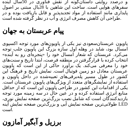
و درصدد روایتی داستان‌گونه از نقش فناوری در 50سال آینده
سفرهای هوایی است. ساخت این شاهین با 28بال مبتنی بر اصول
پایداری مانند استفاده از مواد تجدیدپذیر و قابل‌‌‌ بازیافت بوده و در
طراحی آن کاهش مصرف انرژی و آب در نظر گرفته شده است.
پیام عربستان به جهان
پاویون عربستان‌سعودی نیز یکی از پاویون‌های مورد توجه اکسپوی
امسال بود، شاید در وهله اول سازه بزرگ این پاویون جلب توجه
می‌کرد. عربستان که شعار امسال خود را «پنجره‌ای رو به آینده»
انتخاب کرده با قرار‌گرفتن در منطقه فرصت، ابتدا تاریخ و سنت‌های
خود را معرفی می‌کند. یک برآورد حاکی از این است که پاویون
عربستان معادل دو زمین فوتبال است. نمایش تاریخ و فرهنگ این
کشور در طول مسیر پله‌برقی‌های تعبیه‌شده در داخل پاویون و
استفاده از نمایشگرهای متعدد از ویژگی‌های پاویون عربستان است.
یکی از اقدامات این کشور در طراحی پاویون این است که از حداقل
منابع انرژی استفاده کرده و در عین حال در سه زمینه مورد توجه
بازدیدکنندگان است که شامل نصب بزرگ‌ترین صفحه نمایش نوری،
طولانی‌ترین صفحه نمایش آبی و بزرگ‌ترین صفحه نمایش آینه LED
است.
برزیل و آبگیر آمازون