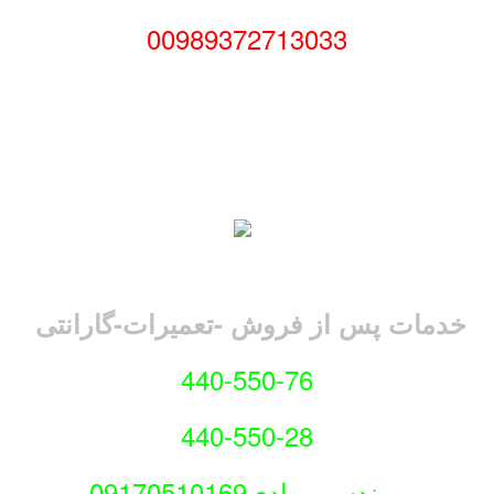
00989372713033
ات پس از فروش -تعمیرات-گارانتی
440-550-76
440-550-28
مهندس مرادی09170510169