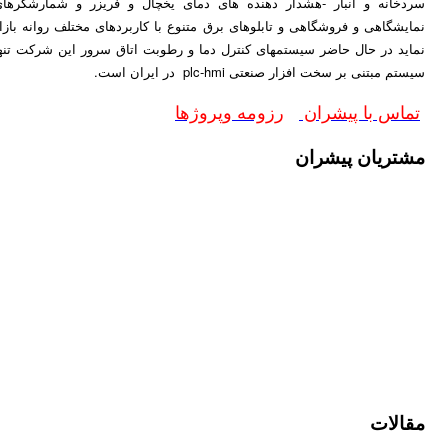
ه و انبار -هشدار دهنده های دمای یخچال و فریزر و شمارشگرهای
هی و فروشگاهی و تابلوهای برق متنوع با کاربردهای مختلف روانه بازار
در حال حاضر سیستمهای کنترل دما و رطوبت اتاق سرور این شرکت تنها
ی بر سخت افزار صنعتی plc-hmi در ایران است.
 با پیشران
رزومه وپروژها
یان پیشران
ت