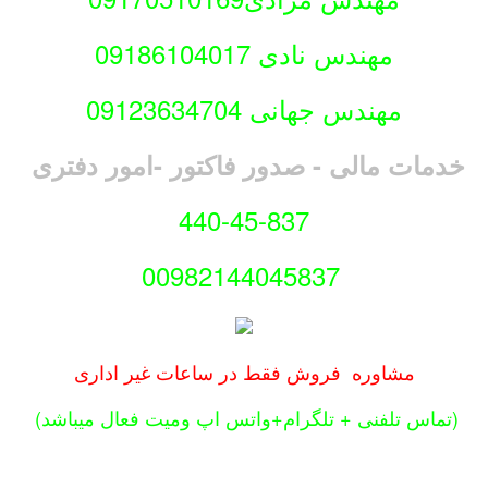
مهندس نادی 09186104017
مهندس جهانی 09123634704
ت مالی - صدور فاکتور -امور دفتری
440-45-837
00982144045837
مشاوره فروش فقط در ساعات غیر اداری
س تلفنی + تلگرام+واتس اپ ومیت فعال میباشد)