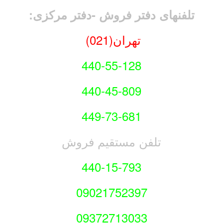
لفنهای دفتر فروش -دفتر مرکزی:
تهران(021)
440-55-128
440-45-809
449-73-681
تلفن مستقیم فروش
440-15-793
09021752397
09372713033