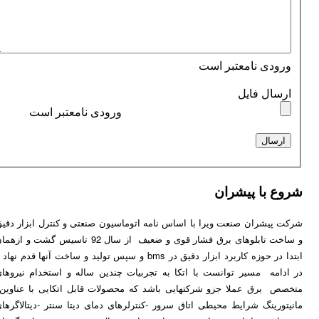
دی نامعتبر است
ال فایل
ورودی نامعتبر است
با پیشران
یشران صنعت ویرا با اساس نامه اتوماسیون صنعتی و کنترل ابزار دقیق
و ساخت تابلوهای برق فشار قوی و ضعیف از سال 92 تاسیس گشت و ازهمان
ابتدا در حوزه کاربرد ابزار دقیق در bms و سپس تولید و ساخت آنها قدم نهاد و
مه مسیر توانست با اتکا به تجربیات چندین ساله و استخدام نیروهای
برق عملا جزو شرکتهایی باشد که محصولات قابل اتکایی با عناوین
ینگ شرایط محیطی اتاق سرور -کنترلرهای دمای دیتا سنتر -دیتالاگرهای