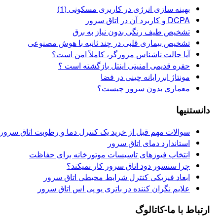
بهینه سازی انرژی در کاربری مسکونی (1)
DCPA و کاربرد آن در اتاق سرور
تشخیص طیف رنگی بدون نیاز به برق
تشخیص بیماری قلبی در چند ثانیه با هوش مصنوعی
آیا حالت ناشناس مرورگر، کاملاً امن است؟
حفره قدیمی امنیتی اینتل بازگشته است ؟
مونتاژ ابررایانه چینی در فضا
معماری بدون سرور چیست؟
نیها
سوالات مهم قبل از خرید یک کنترل دما و رطوبت اتاق سرور
استاندارد دمای اتاق سرور
انتخاب فیوزهای تاسیسات موتورخانه برای حفاظت
چرا سنسور دود اتاق سرور کار نمیکند؟
ابعاد فیزیکی کنترل شرایط محیطی اتاق سرور
علایم نگران کننده در باتری یو پی اس اتاق سرور
ط با ما-کاتالوگ