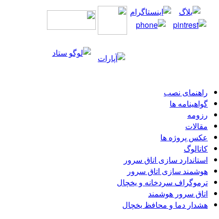
ای نصب
امه ها
ت
روژه ها
گ
ارد سازی اتاق سرور
د سازی اتاق سرور
راف سردخانه و یخچال
سرور هوشمند
 دما و محافظ یخچال