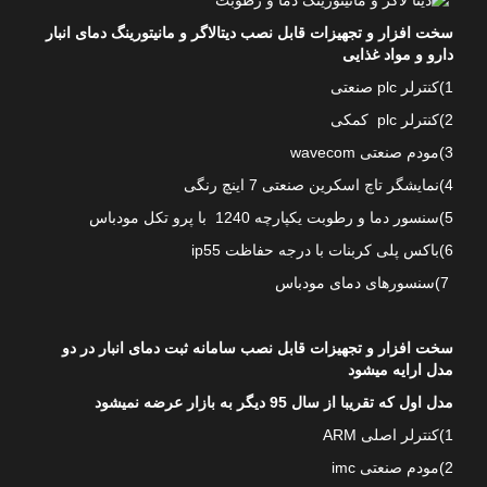
سخت افزار و تجهیزات قابل نصب دیتالاگر و مانیتورینگ دمای انبار
دارو و مواد غذایی
1)کنترلر plc صنعتی
2)کنترلر plc کمکی
3)مودم صنعتی wavecom
4)نمایشگر تاچ اسکرین صنعتی 7 اینچ رنگی
5)سنسور دما و رطوبت یکپارچه 1240 با پرو تکل مودباس
6)باکس پلی کربنات با درجه حفاظت ip55
7)سنسورهای دمای مودباس
سخت افزار و تجهیزات قابل نصب سامانه ثبت دمای انبار در دو
مدل ارایه میشود
مدل اول که تقریبا از سال 95 دیگر به بازار عرضه نمیشود
1)کنترلر اصلی ARM
2)مودم صنعتی imc