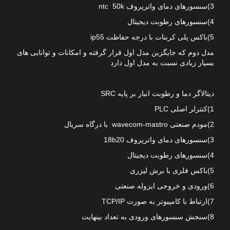
3)سنسورهای دمای واترپروف ntc 50k
4)سنسورهای رطوبت دیجیتال
5)باکس پلی کربنات با درجه حفاظت ip55
مدل دوم که جایگزین مدل اول قرار گرفته و امکانات و توانایی های
بسیار زیادی نسبت به مدل اول دارد
دیتالاگر دما و رطوبت انبار بر پایه SRC
1)کنترلر اصلی PLC
2)مودم صنعتی wavecom-mastro با درگاه سریال
3)سنسورهای دمای واترپروف 18b20
4)سنسورهای رطوبت دیجیتال
5)باکس فلزی با برش لیزری
6)ورودی و خروجی ایزوله صنعتی
7)ارتباط با کامپیوتر به صورت TCP/IP
8)سنجش سنسورهای ورودی به تعداد بینهایت