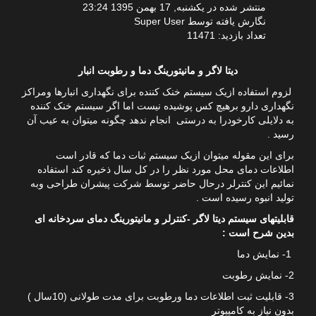
منتشر شده در یکشنبه, 17 بهمن 1395 23:24
نگارش یافته توسط Super User
تعداد بازدید: 11471
دیتا لاگر و مانیتورینگ دما و رطوبت انبار
لزوم استفاده ازیک سیستم خنک کننده برای نگهداری انبارها ومراکز
نگهداری دارو برهیچ کس پوشیده نیست اما اگر سیستم خنک کننده
به دلایلی کارخودرا به درستی انجام ندهد چگونه میتوان به عیب آن
رسید .
برای این مقوله میتوان ازیک سیستم ثبات دما که قادر است
اطلاعات دمای محل مورد نظر را در کل سال ذخیره کند استفاده
نمائیم این کنترلر درحال حاضر توسط شرکت پیشران طراحی وبه
تولید انبوه رسیده است .
قابلیتهای سیستم دیتا لاگر -کنترلر و مانیتورینگ دمای سردخانه ای
بدین شرح است :
1- نمایش دما
2- نمایش رطوبت
3- قابلیت ثبت اطلاعات دما ورطوبت برای مدت طولانی (10سال )
بدون نیاز به کامپیوتر