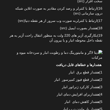
سخت افزار (src)
16)ارتباط با کنترلر و رصد کردن مقادیر به صورت انلاین شبکه
درون سازمانی (src)
17)ارتباط با کنترلربه صورت وب سرور از هر نقطه دنیا(src)
18)هشدار بصورت ایمیل (src)
19)بکارگیری آژیر های 220 ولت به منظور انتقال راحت آژیر به هر
نقطه داخل محوطه انبار و یا بیرون آن
هشدارها و خطاهای قابل دریافت
1)هشدار قطع برق انبار
2)هشدار قطع فیوز کمپرسور انبار
3)هشدار کارکرد ژنراتور انبار
4)هشداربرای افزایش دمای انبار
5)هشدار کاهش دمای انبار
5)هشدار باز ماندن درب انبار