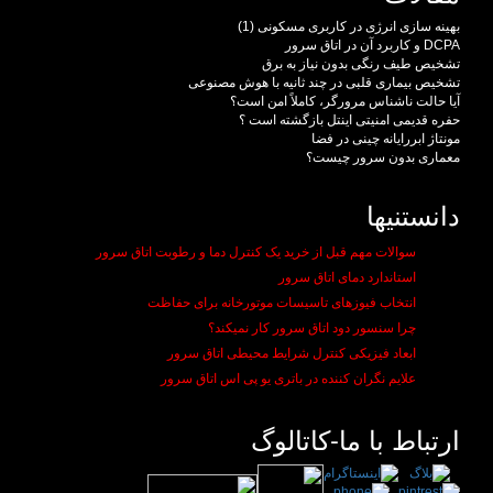
بهینه سازی انرژی در کاربری مسکونی (1)
DCPA و کاربرد آن در اتاق سرور
تشخیص طیف رنگی بدون نیاز به برق
تشخیص بیماری قلبی در چند ثانیه با هوش مصنوعی
آیا حالت ناشناس مرورگر، کاملاً امن است؟
حفره قدیمی امنیتی اینتل بازگشته است ؟
مونتاژ ابررایانه چینی در فضا
معماری بدون سرور چیست؟
دانستنیها
سوالات مهم قبل از خرید یک کنترل دما و رطوبت اتاق سرور
استاندارد دمای اتاق سرور
انتخاب فیوزهای تاسیسات موتورخانه برای حفاظت
چرا سنسور دود اتاق سرور کار نمیکند؟
ابعاد فیزیکی کنترل شرایط محیطی اتاق سرور
علایم نگران کننده در باتری یو پی اس اتاق سرور
ارتباط با ما-کاتالوگ