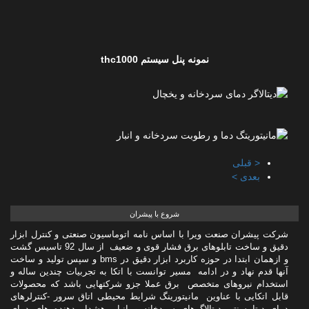
نمونه پنل سیستم thc1000
< قبلی
بعدی >
شروع با پیشران
شرکت پیشران صنعت ویرا با اساس نامه اتوماسیون صنعتی و کنترل ابزار
دقیق و ساخت تابلوهای برق فشار قوی و ضعیف از سال 92 تاسیس گشت
و ازهمان ابتدا در حوزه کاربرد ابزار دقیق در bms و سپس تولید و ساخت
آنها قدم نهاد و در ادامه مسیر توانست با اتکا به تجربیات چندین ساله و
استخدام نیروهای متخصص برق عملا جزو شرکتهایی باشد که محصولات
قابل اتکایی با عناوین مانیتورینگ شرایط محیطی اتاق سرور -کنترلرهای
دمای دیتا سنتر -دیتالاگرهای سردخانه و انبار -هشدار دهنده های دمای