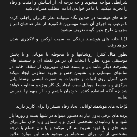
شرایطی مواجه میشوید و چه درجه ای از آسایش و امنیت و رفاه
را تجربه میکنید با ما در خواندن ادامه مطلب همراه باشید
خانه های هوشمند در چندین نگاه میتوانند نظر کاربران راجلب کرده
تا ترغیب به اجرای آن شوند مهمترین فاکتورها از نظر صاحبان امر و
مجریان طرح بدین گونه تعریف میشود
1)با خانه های هوشمند زندگی به سمت لوکس و لاکچری شدن
خواهد رفت
بطور مثال کنترل روشناییها و یا محوطه با موبایل و یا پخش
موسیقی مورد نظر با انتخاب آن در هر نقطه ای و سیستم های
پیشرفته دیگر مانند باز و بسته شدن تلویزیون از سقف خانه در
سالنهای سینمایی و یا نشیمن حس و تجربه متفاوتی ایجاد میکند
حتی کنترل روی ادوات و تجهیزات به صورت لمسی توسط پانل
مرکزی و یا توسط موبایل سبب ایجاد یک کار ویژه و متفاوت خواهد
شد چه آنکه استفاده کننده خودمان باشیم و یا از میهمانها پذیرایی
نماییم
2)خانه های هوشمند توانایی ایجاد رفاه بیشتر را برای کاربر دارند
پرده های برقی بدون نیاز به دستور میتواند در شبها بسته و روزها باز
شود و با زمانبندی مشخصی کتری و یا سماور و یا چای ساز برای
تهیه چای و یا قهوه شروع به کار میکنند و یا وان حمام با درجه
مشخصی از آب برای استحمام پر میشود همه این موارد بعلاوه