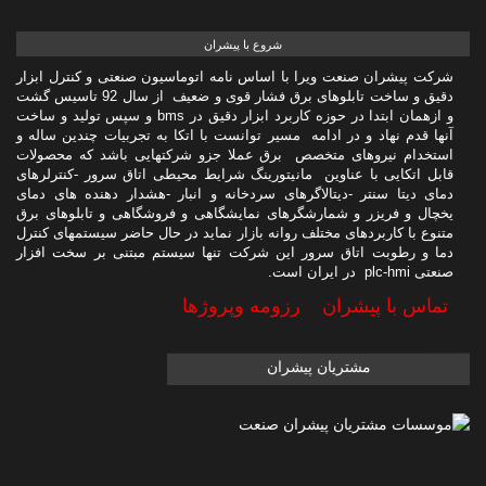
شروع با پیشران
شرکت پیشران صنعت ویرا با اساس نامه اتوماسیون صنعتی و کنترل ابزار
دقیق و ساخت تابلوهای برق فشار قوی و ضعیف از سال 92 تاسیس گشت
و ازهمان ابتدا در حوزه کاربرد ابزار دقیق در bms و سپس تولید و ساخت
آنها قدم نهاد و در ادامه مسیر توانست با اتکا به تجربیات چندین ساله و
استخدام نیروهای متخصص برق عملا جزو شرکتهایی باشد که محصولات
قابل اتکایی با عناوین مانیتورینگ شرایط محیطی اتاق سرور -کنترلرهای
دمای دیتا سنتر -دیتالاگرهای سردخانه و انبار -هشدار دهنده های دمای
یخچال و فریزر و شمارشگرهای نمایشگاهی و فروشگاهی و تابلوهای برق
متنوع با کاربردهای مختلف روانه بازار نماید در حال حاضر سیستمهای کنترل
دما و رطوبت اتاق سرور این شرکت تنها سیستم مبتنی بر سخت افزار
صنعتی plc-hmi در ایران است.
تماس با پیشران
رزومه وپروژها
مشتریان پیشران