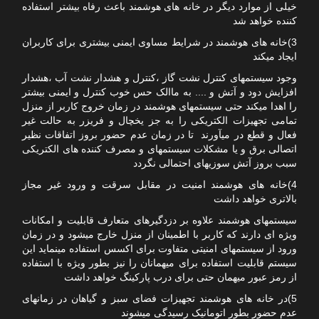
خیلی از موارد دیگر در خانه های هوشمند باعث رفاه بیشتر استفاده
کننده خواهد شد
3)خانه های هوشمند در شرایط مساوی ایمنی بیشتری برای کاربران
ایجاد میکند
وجود سیستمهای کنترل نشت گاز ،کنترل و هشدار نشت آب ،هشدار
افزایش دود و آتش و .... به ماالک حس خوب کنترل و ایمنی بیشتر
را اهدا میکند حتی سیستمهای هوشمند در زمان خروج کاربر از منزل
تمامی تجهیزات الکتریکی را به جز یخچال و فریزر به حالت غیر
فعال و قطع در میآورند تا در زمان عدم حضور بروز اتفاقات نظیر
اتصالی برق و یا مشکلات سیستمهای و مصرف کننده های الکتریکی
سبب بروز آتش سوزیهای احتمالی نگردد
4)خانه های هوشمند امنیت در مقابل سرقت و ورود غیر مجاز
بالاتری خواهد داشت
سیستمهای هوشمند علاوه بر دزدگیرهای متعارف قابلیت و امکانات
ویژه ای دارند که کاربر با اطمینان از منزل خارج میشود و در زمان
ورود از سیستمهای امنیتی متفاوت برای اکسس استفاده مینماید این
سیستم قابلیت استفاده برای میهمانان را نیز بطور ویژه با استفاده
از رمز عبور میهمان حتی برای درب پارکینگ خواهد داشت
5)در خانه های هوشمند تجهیزات فضای سبز و گیاهان در زمانهای
عدم حضور بطور اتومانیک رسیدگی میشوند