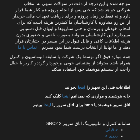
مواجه شده و این درجه از دقت در سوالات منتهی به انتخاب
شرکنی خواهد شد که حتی پس از انجام پروژه هم کنار شما قرار
دارد و نه فقط در زمان پروژه و برای دریافت تعهدات مالی خریدار
از این رو مشاوره با کارشناسان ما کمترین هزینه است که برای
انتخاب خودتان و برندتان و حتی سناریوها و ایتهای قبل دستیابی
میپردازید این کارشناسان میتوانند بصورت تلفنی و حضوری بدون
هزینه اطلاعات کافی و قابل قبول در این مسیر در اختیارتان قرار
دهند و ما نهایتا از انتخاب درست شما سود میبریم .
تماس با ما
همه موارد فوق اگر توسط یک شرکت با سابقه اتوماسیون و کنترل
همراه باشد میتواند از پشتیبانی خوبی برخوردار گرددو کاربر با خیال
راحت از سیستم هوشمند خود استفاده میکند
اطلاعات فنی این تجهیز را
اینجا
بخوانید
خانه هوشمند و مواردی که نمیدانیم
اینجا
کلیک کنید
اتاق سرور هوشمند یا bms برای اتاق سرور را
اینجا
ببینیم
سامانه کنترل و مانیتورینگ اتاق سرور SRC2.2
< قبلی
بعدی >