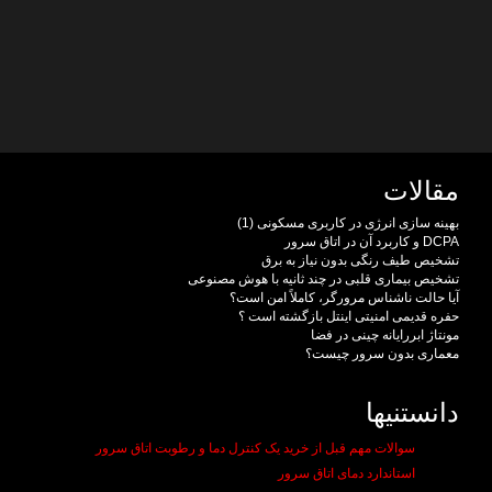
مقالات
بهینه سازی انرژی در کاربری مسکونی (1)
DCPA و کاربرد آن در اتاق سرور
تشخیص طیف رنگی بدون نیاز به برق
تشخیص بیماری قلبی در چند ثانیه با هوش مصنوعی
آیا حالت ناشناس مرورگر، کاملاً امن است؟
حفره قدیمی امنیتی اینتل بازگشته است ؟
مونتاژ ابررایانه چینی در فضا
معماری بدون سرور چیست؟
دانستنیها
سوالات مهم قبل از خرید یک کنترل دما و رطوبت اتاق سرور
استاندارد دمای اتاق سرور