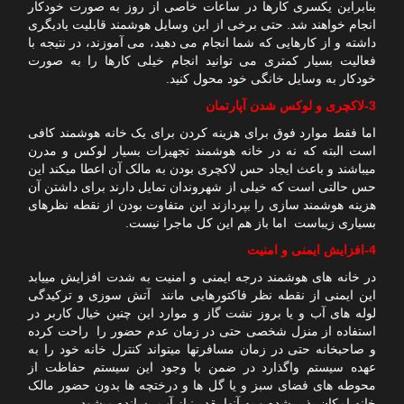
بنابراین یکسری کارها در ساعات خاصی از روز به صورت خودکار
انجام خواهند شد. حتی برخی از این وسایل هوشمند قابلیت یادیگری
داشته و از کارهایی که شما انجام می دهید، می آموزند، در نتیجه با
فعالیت بسیار کمتری می توانید انجام خیلی کارها را به صورت
خودکار به وسایل خانگی خود محول کنید.
3-لاکچری و لوکس شدن آپارتمان
اما فقط موارد فوق برای هزینه کردن برای یک خانه هوشمند کافی
است البته که نه در خانه هوشمند تجهیزات بسیار لوکس و مدرن
میباشند و باعث ایجاد حس لاکچری بودن به مالک آن اعطا میکند این
حس حالتی است که خیلی از شهروندان تمایل دارند برای داشتن آن
هزینه هوشمند سازی را بپردازند این متفاوت بودن از نقطه نظرهای
بسیاری زیباست اما باز هم این کل ماجرا نیست.
4-افزایش ایمنی و امنیت
در خانه های هوشمند درجه ایمنی و امنیت به شدت افزایش مییابد
این ایمنی از نقطه نظر فاکتورهایی مانند آتش سوزی و ترکیدگی
لوله های آب و یا بروز نشت گاز و موارد این چنین خیال کاربر در
استفاده از منزل شخصی حتی در زمان عدم حضور را راحت کرده
و صاحبخانه حتی در زمان مسافرتها میتواند کنترل خانه خود را به
عهده سیستم واگذارد در ضمن با وجود این سیستم حفاظت از
محوطه های فضای سبز و یا گل ها و درختچه ها بدون حضور مالک
خانه امکان پذیر شده و به آنها بقدر نیاز آب رسانده میشود