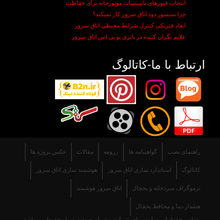
انتخاب فیوزهای تاسیسات موتورخانه برای حفاظت
چرا سنسور دود اتاق سرور کار نمیکند؟
ابعاد فیزیکی کنترل شرایط محیطی اتاق سرور
علایم نگران کننده در باتری یو پی اس اتاق سرور
ارتباط با ما-کاتالوگ
راهنمای نصب
گواهينامه ها
رزومه
مقالات
عکس پروژه ها
کاتالوگ
استاندارد سازی اتاق سرور
هوشمند سازی اتاق سرور
ترموگراف سردخانه و یخچال
اتاق سرور هوشمند
هشدار دما و محافظ یخچال
تمامی حقوق این سایت برای شرکت پیشران صنعت ویرا محفوظ می باشد.