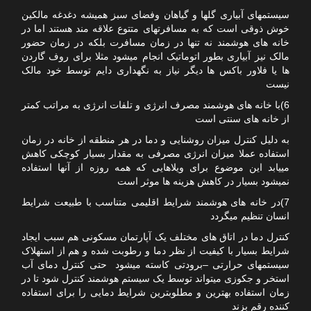
سیستمهای آبیاری گلها و گیاهان وفضای سبز همیشه دغدغه مالکین
خوش ذوقی است که به مسافرتهای متتوع علاقه مند هستند اما در
خانه های هوشمند نه تنها در زمان مسافرت بلکه در زمان حضور
مالک نیز آبیاری بطور اتوماتیک انجام میشود مثلا برای روف گاردن
ها یا فلاور باکس ها دیگر نیاز به نگهداری دایم توسط خود مالک
نیست
6)با خانه های هوشمند مصرف انرژی و تلفات انرژی به مراتب کمتر
از خانه های سنتی است
به دلیل کنترل میزان روشنایی و دما در هر منطقه از خانه در زمان
استفاده عملا میزان انرژی مصرفی به مقدار بسیار کوچکی کاهش
مییابد این موضوع برای ویلاهایی که همه روزه از آنها استفاده
نمیشود بسیار در کاهش هزینه ها موثر است
7)در خانه های هوشمند شرایط اقلیمی متناسب با طبیعت شرایط
انسان تنظیم میگردد
کنترل دما در اتاق های مختلف یک آپارتمان مسکونی هم سبب ایجاد
شرایط بسیار با کیفیت از نظر دما و رطوبت شده و هم از استهلاک
سیستمهای حرارتی –برودتی کاسته میشود حتی کنترل دمای آب
استخر و جکوزی میتواند توسط یک سیستم هوشمند کنترل شود تا در
زمان استفاده بهترین و مطلوبترین شرایط دمایی را برای استفاده
کننده رقم بزند