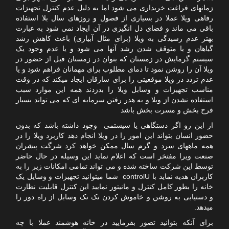
زمانهای فراغت خریداری می شود اما به دلیل عدم کنترل تجهیزات
رفاهی ویلا عملا در بسیاری از فصول و روزهای سال بلا استفاده
باقی می ماند و فضای دل انگیزی در آن ایجاد نمی شود به عبارت
بهتر عدم رسیدگی به ویلا (برای مثال آبیاری) باعث کاهش رشد
گیاهان و یا متوقف شدن رشد آنها می شود و یا عدم وجود یک
سیستم گرمایش در زمستان که بتوان در زمستان قبل از حضور در
ویلا آن را روشن نمود تا دمای مطلوب برای مهمانان فراهم شود و یا
عدم تردد در ویلا موقعیتی را برای سارقان ایجاد میکند که در وقت
مناسب تجهیزات و وسابل ویلا را بدزدند همه این موارد سبب
استفاده نشدن از ویلا و به هدر رفتن سرمایه ای که می تواند بسیار
فرح بخش و مسرت بخش باشد
از این رو اگر دستگاهی یا سیستمی وجود داشته باشد که بدون
حضور انسان بتواند این امور را در ویلا انجام دهد کاربرد ویلا را در
همه ماههای سرد و گرم سال ممکن خواهد کرد شرگت پیشران
صنعت ویرا مفتخر است که اعلام نماید این وسیله در حال حاضر
توسط این شرکت ساخته شده و می تواند تمامی امکانات زیر را به
کاربران هدیه نماید با controlU شما میتوانید تجهیزات و وسایل یک
خانه را بطور کامل کنترل و مانیتور نمایید این کنترل قابلیت نظارت
و دستیابی به روشن و خاموش کردن تک نک وسابل از راه دور را
میدهد.
برای آنکه بتوانید تصور بفرمایید در خانه هوشمند عملا با چه