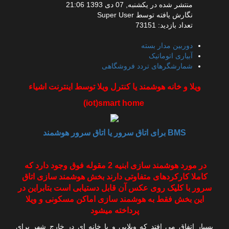
منتشر شده در یکشنبه, 07 دی 1393 21:06
نگارش یافته توسط Super User
تعداد بازدید: 73151
دوربین مدار بسته
آبیاری اتوماتیک
شمارشگرهای تردد فروشگاهی
ویلا و خانه هوشمند یا کنترل ویلا توسط اینترنت اشیاء
iot)smart home)
BMS برای اتاق سرور
یا اتاق سرور هوشمند
در مورد هوشمند سازی ابنیه 2 مقوله فوق وجود دارد که
کاملا کارکردهای متفاوتی دارند بخش هوشمند سازی اتاق
سرور با کلیک روی عکس آن قابل دستیابی است بتابراین در
این بخش فقط به هوشمند سازی اماکن مسکونی و ویلا
پرداخته میشود
بسیار اتفاق می افتد که ویلایی و یا خانه ای در خارج شهر برای