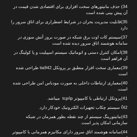
34) حذف مانیتورهای سخت افزاری برای اقتصادی شدن قیمت در
آن پیش بینی شده است
35)قابلیت مدیریت بحران در شرایط اضطراری برای اتاق سرور را
دارد
37)سیستم کات اوت برق شبکه در صورت بروز آتش سوزی در
سامانه هوشمند اتاق سرور دیده شده است
38)امکان کنترل دستی و اتوماتیک سیستم اسپیلیت و یا کولینگ در
آن فراهم است
39)معماری سخت افزار منطبق بر پروتکل tia942 طراحی شده
است
40)معماری ارتباطات داخلی به صورت مودباس امن طراحی شده
است.
41)پروتکل ارتباطی با کامپیوتر tcp/ip میباشد.
42)ُ سیستم چکاب تجهیزات الکترونیک خودکار دارد.
43)مانیتورینگ سیستم از چند نقطه بطور همزمان در شبکه
سازمانی امکان پذیر است.
44)سامانه هوشمند اتاق سرور دارای مکانیزم همزمانی با کامپیوتر