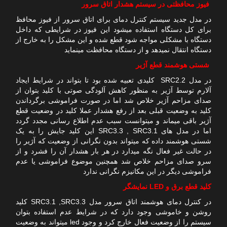
فیوز محافظتی در سیستم هشدار اتاق سرور
در مدل جدید سیستم کنترل دمای برای اتاق سرور از فیوز محافظ
برای کل دستگاه استفاده میشود این فیوز در شرایطی که داخل
دستگاه با مشکلی مواجه شود قطع شده و این مشکل را به خارج از
دستگاه انتقال نمیدهد و از دستگاه محافظت مینماید
شستی هوشمند قطع آژیر
در مدل SRC2.2 کلیدی تعبیه شده بود تا بتواند در شرایط ایجاد
آلارم توسط آژیر به منظور کاهش آلودگی صوتی با کلید بتوان از
صدای مزاحم آژیر خلاص شد اما در صورت فراموشی برگرداندن
کلید به وضعیت قبلی بعد از رفع هشدار عملا کلید در وضعیت قطع
آژیر باقی میماند و میتوانست سبب عدم اطلاع رسانی مجدد گردد
اما در مدل های SRC3.3 , SRC3.1 این کلید جایش را به یک
شستی هوشمند داده که میتواند بدون نگرانی از وضعیت که آژیر را
در حالت غیر فعال نگه میدارد در هر بار هشدار آن را فشرد و از
سرو صدای مزاحم خلاص شد همچنین موضوع فراموشی یا عدم
فراموشی دیگر در این مکانیزم نگرانی ندارد
کلید قطع برق و LED نمایشگر
در کنترل دمای هوشمند اتاق سرور مدل SRC3.1 ,SRC3.3 کلید
روشن و خاموشی وجود دارد که در شرایط عدم استفاده بتوان
سیستم را از وضعیت فعال خارج کرد و وجود led میتواند به وضعیت