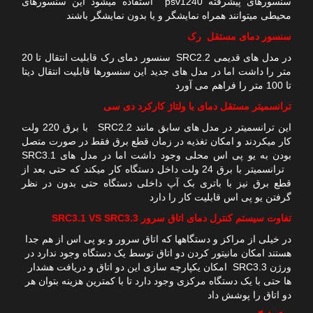
سنسورهای پیشرفته psv1240 استفاده میشود این سنسورهای
محیطی میتوانند همراه نمایشگر و یا بدون نمایشگر باشند
سنسور دمای مستقل رک
در مدل های قدیمی SRC2.2 سنسور دمای رک قابلیت انتقال تا 20
متر را داشت اما در مدل های جدید این سنسورها قابلیت انتقال دیتا
تا 100 متر را فراهم می آورد
ترانسمیتر مستقل دمای با ولتاژ کارکرد دی سی
این ترانسمیتر در مدل های سابق مانند SRC2.2 با برق 220 ولت
کار میکردند و امکان تغذیه در زمان قطع برق فقط در صورت متصل
بودن به یو پی اس محلی وجود داشت اما در مدل های SRC3.1
ترانسمیتر با برق 24 ولت داخل دستگاه کار میکند که حتی بعد از
قطع برق نیز با باتری بک آپ داخلی دستگاه حتی بدون در نظر
گرفتن یو پی اس قابلیت کار را دارد
تفاوت سیستم کنترل دمای اتاق سرور SRC3.1 VS SRC3.3
در خیلی از مراکز و دستگاهها که اتاق سرور و یو پی اس از هم جدا
هستند امکان مانیتور کردن دو اتاق توسط یک دستگاه وجود ندارد در
ورژن SRC3.3 امکان یکپارچه سازی این دو اتاق و دریافت هشدار
ها حتی با یک دستگاه مرکزی وجود دارد تا با کمترین هزینه بتوان هر
دو اتاق را پوشش داد