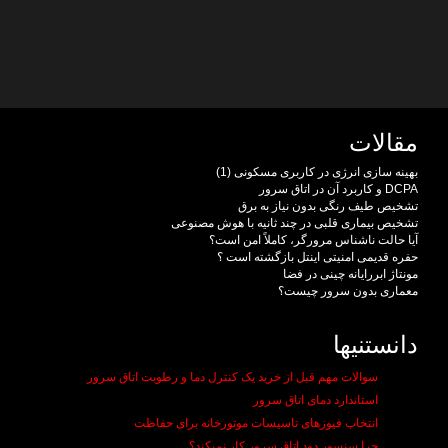
مقالات
بهینه سازی انرژی در کاربری مسکونی (1)
DCPA و کاربرد آن در اتاق سرور
تشخیص طیف رنگی بدون نیاز به برق
تشخیص بیماری قلبی در چند ثانیه با هوش مصنوعی
آیا حالت ناشناس مرورگر، کاملاً امن است؟
حفره قدیمی امنیتی اینتل بازگشته است ؟
مونتاژ ابررایانه چینی در فضا
معماری بدون سرور چیست؟
دانستنیها
سوالات مهم قبل از خرید یک کنترل دما و رطوبت اتاق سرور
استاندارد دمای اتاق سرور
انتخاب فیوزهای تاسیسات موتورخانه برای حفاظت
چرا سنسور دود اتاق سرور کار نمیکند؟