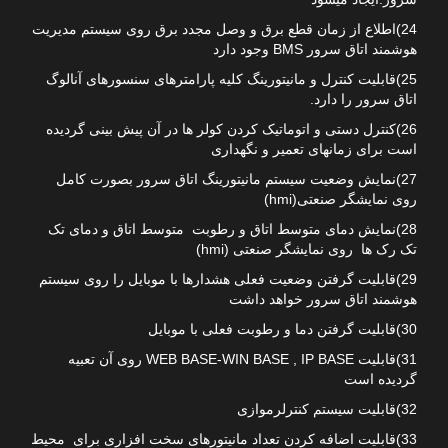
24)اطلاع از زمان قطع برق و وصل مجدد برق روی سیستم مدیریت
هوشمند اتاق سرور BMS وجود دارد
25)قابلیت کنترل و مانیتورینگ کلیه پارامترهای سنسورهای آنالوگ
اتاق سرور را دارد.
26)کنترل دستی و اتوماتیک کردن کولر ها در آن پیش بینی گردیده
است برای زمانهای تعمیر و نگهداری
27)نمایش وضعیت سیستم مانیتورینگ اتاق سرور بصورت کامل
روی نمایشگر صنعتی(hmi)
28)نمایش دمای متوسط اتاق و رطوبت متوسط اتاق و دمای تک
تک رک ها روی نمایشگر صنعتی (hmi)
29)قابلیت گرفتن وضعیت فعلی هشدارها با موبایل را روی سیستم
هوشمند اتاق سرور خواهد داشت
30)قابلیت گرفتن دما و رطوبت فعلی با موبایل
31)قابلیت WEB BASE-WIN BASE , IP BASE روی آن تعبیه
گردیده است
32)قابلیت سیستم کنترلرموازی
33)قابلیت اضافه کردن تعداد مانیتورهای سخت افزاری برای محیط