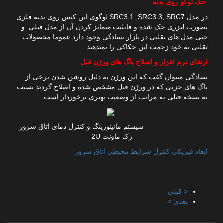
حک لوگو روی بدنه
در مدل SRC3.1 ,SRC3.3, SRC7 لوگوی این کیس روی بدنه فلزی
بصورت لیزری حک شده و قابلیت متمایز کردن آن از مدل قبلی و
حتی مدل های تقلبی در بازار بسادگی وجود دارد عموما محصولات
تقلبی به خود زحمت این حکاکی را نمیدهند
ارتقای نرم افزار و اصلاح باگ های ورژن قبل
بسادگی میتوان گفت که این ورژن به دلیل روشن شدن برخی از
باگ های جزیی که در ورژن قبل مشخص شده و اصلاح گردید نسبت
به نسخه قبلی به مراتب از وضعیت بهتری برخوردار است
سیستم مانیتورینگ و کنترل دمای اتاق سرور
رک ماونت 2U
ابعاد فیزیکی کنترل شرایط محیطی اتاق سرور
< قبلی
بعدی >