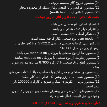
24)سنسور خروج گاز سیستم برودتی
25)سنسور افزایش و یا کاهش ولتاژ شبکه از محدوده مجاز
26)سنسور خطای ارت (earth fault)
مشخصات فنی سخت افزار اتاق سرور هوشمند
1)کنترلر اصلی plc صنعتی می باشد
2)کنترلر کولر plc صنعتی می باشد
3)نمایشگر اصلی hmi صنعتی است
4)gsm modem نوع صنعتی بکار گرفته شده است
5)باکس پلی کربنات صنعتی در مدل SRC2.2 و باکس فلزی با
برش لیزری در مدل SRC3.1
6)سنسور دما از نوع صنعتی با پروتکل modbus rtu می باشد
7)سنسور رطوبت از نوع صنعتی با پروتکل modbus rtu مباشد
8)سنسور قطع برق صنعتی با کارکرد 87600 ساعت مداوم بدون
وقفه
9)سنسور دود صنعتی و مدل اکتیو با حساسیت بالا استفاده می شود
10)سنسور نشت آب با رزولوشن یک قطره آب کار میکند
11)سنسور درب از تکولوژی میکرو سویچ با کارکرد 100000 بار
تردد است
12)سنسورهای آتش طراحی پیشران صنعت ویرا درون رک بدون
وجود دود نیز قابلیت فعال شدن دارند
تفاوت های ظاهری و بدنه بین SRC2.2 ,SRC3.1