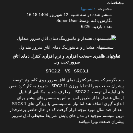
مشخصات
مجموعه:
دانستنیها
منتشر شده در سه شنبه, 12 شهریور 1404 16:18
نگارش یافته توسط Super User
تعداد بازدید: 6226
سیستمهای هشدار و مانیتورینگ دمای اتاق سرور متداول
تفاوتهای ظاهری –سخت افزاری و نرم افزاری کنترل دمای اتاق
سرور تحت وب
SRC2.2 VS SRC3.1
باید بگوییم که سیستم کنترل دمای اتاق سرور روی کامپیوتر توسط
پیشران صنعت ویرا ابتدا با ورژن SRC2.11 شروع به کار کرد نقص
های اولیه آن توسط SRC2.2 برطرف شد و امکاناتی از قبیل
ارسال هشدار ها از طریق اس ام اس و سنسورهای بیشتر برای
اندازه گیری اضافه شد اما نیاز به سیستمی با ویژگی های SRC3.1
بعد از چند سال مورد توجه قرار گرفت که در حال حاضر پرطرفدار
ترین سیستم موجود در مدل های پایش شرایط محیطی اتاق سرور
پیشران صنعت ویرا مییاشد