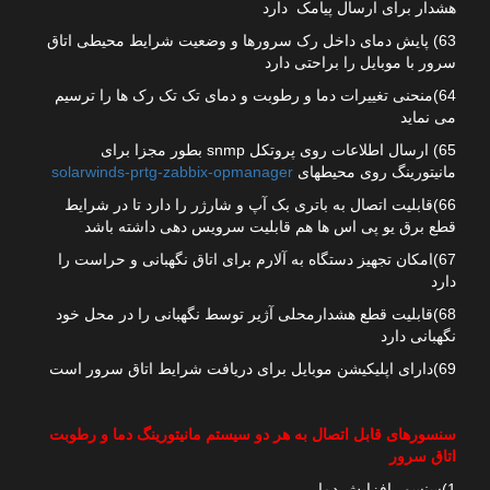
هشدار برای ارسال پیامک دارد
63) پایش دمای داخل رک سرورها و وضعیت شرایط محیطی اتاق
سرور با موبایل را براحتی دارد
64)منحنی تغییرات دما و رطوبت و دمای تک تک رک ها را ترسیم
می نماید
65) ارسال اطلاعات روی پروتکل snmp بطور مجزا برای
مانیتورینگ روی محیطهای
solarwinds-prtg-zabbix-opmanager
66)قابلیت اتصال به باتری بک آپ و شارژر را دارد تا در شرایط
قطع برق یو پی اس ها هم قابلیت سرویس دهی داشته باشد
67)امکان تجهیز دستگاه به آلارم برای اتاق نگهبانی و حراست را
دارد
68)قابلیت قطع هشدارمحلی آژیر توسط نگهبانی را در محل خود
نگهبانی دارد
69)دارای اپلیکیشن موبایل برای دریافت شرایط اتاق سرور است
سنسورهای قابل اتصال به هر دو سیستم مانیتورینگ دما و رطوبت
اتاق سرور
1)سنسور افزایش دما