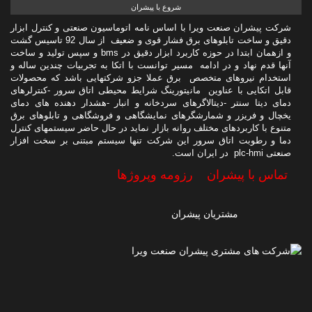
شروع با پیشران
شرکت پیشران صنعت ویرا با اساس نامه اتوماسیون صنعتی و کنترل ابزار
دقیق و ساخت تابلوهای برق فشار قوی و ضعیف از سال 92 تاسیس گشت
و ازهمان ابتدا در حوزه کاربرد ابزار دقیق در bms و سپس تولید و ساخت
آنها قدم نهاد و در ادامه مسیر توانست با اتکا به تجربیات چندین ساله و
استخدام نیروهای متخصص برق عملا جزو شرکتهایی باشد که محصولات
قابل اتکایی با عناوین مانیتورینگ شرایط محیطی اتاق سرور -کنترلرهای
دمای دیتا سنتر -دیتالاگرهای سردخانه و انبار -هشدار دهنده های دمای
یخچال و فریزر و شمارشگرهای نمایشگاهی و فروشگاهی و تابلوهای برق
متنوع با کاربردهای مختلف روانه بازار نماید در حال حاضر سیستمهای کنترل
دما و رطوبت اتاق سرور این شرکت تنها سیستم مبتنی بر سخت افزار
صنعتی plc-hmi در ایران است.
تماس با پیشران
رزومه وپروژها
مشتریان پیشران