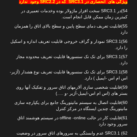
ویژگی های انحصاری در SRC3.1 که در SRC2.2 وجود ندارد
54)در SRC3.1 سخت افزار ماژولار بوده وخدمات تعمیری در
کمترین زمان ممکن قابل انجام است.
55)قابلیت تعریف دمای سطح پایین و سطح بالای اتاق را همزمان
دارد
56)SRC3.1 نمودار و گراف خروجی قابلیت تعریف اندازه و اسکیل
را دارد.
57)SRC3.1 برای تک تک سنسورها قابلیت تعریف محدوده مجاز
دارد.
58)SRC3.1 برای تک تک سنسورها قابلیت تعریف نوع هشدار (آژیر-
اس ام اس -ایمیل ) دارد.
59)قابلیت شخصی سازی آلارمهای اتاق سرور و تفکیک آنها روی
بستر های (اس ام اس-ایمیل-آژیر -و .....)
60)قابلیت اتصال به سیستم مانیتورینگ جامع برای یکپارچه سازی
مانیتورینگ چندین ایستگاه در مرکز کنترل
61)قابلیت کار در حالت offline -online در سیستم هوشمند اتاق
سرور وجود دارد
62) SRC3.1 عدم وابستگی به سرورهای اتاق سرور در وضعیت