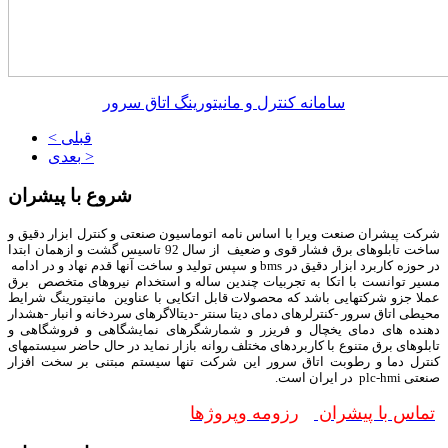
سامانه کنترل و مانیتورینگ اتاق سرور
< قبلی
بعدی >
شروع با پیشران
شرکت پیشران صنعت ویرا با اساس نامه اتوماسیون صنعتی و کنترل ابزار دقیق و
ساخت تابلوهای برق فشار قوی و ضعیف از سال 92 تاسیس گشت و ازهمان ابتدا
در حوزه کاربرد ابزار دقیق در bms و سپس تولید و ساخت آنها قدم نهاد و در ادامه
مسیر توانست با اتکا به تجربیات چندین ساله و استخدام نیروهای متخصص برق
عملا جزو شرکتهایی باشد که محصولات قابل اتکایی با عناوین مانیتورینگ شرایط
محیطی اتاق سرور -کنترلرهای دمای دیتا سنتر -دیتالاگرهای سردخانه و انبار -هشدار
دهنده های دمای یخچال و فریزر و شمارشگرهای نمایشگاهی و فروشگاهی و
تابلوهای برق متنوع با کاربردهای مختلف روانه بازار نماید در حال حاضر سیستمهای
کنترل دما و رطوبت اتاق سرور این شرکت تنها سیستم مبتنی بر سخت افزار
صنعتی plc-hmi در ایران است.
تماس با پیشران
رزومه وپروژها