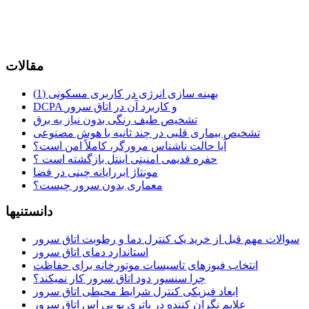
مقالات
بهینه سازی انرژی در کاربری مسکونی (1)
DCPA و کاربرد آن در اتاق سرور
تشخیص طیف رنگی بدون نیاز به برق
تشخیص بیماری قلبی در چند ثانیه با هوش مصنوعی
آیا حالت ناشناس مرورگر، کاملاً امن است؟
حفره قدیمی امنیتی اینتل بازگشته است ؟
مونتاژ ابررایانه چینی در فضا
معماری بدون سرور چیست؟
دانستنیها
سوالات مهم قبل از خرید یک کنترل دما و رطوبت اتاق سرور
استاندارد دمای اتاق سرور
انتخاب فیوزهای تاسیسات موتورخانه برای حفاظت
چرا سنسور دود اتاق سرور کار نمیکند؟
ابعاد فیزیکی کنترل شرایط محیطی اتاق سرور
علایم نگران کننده در باتری یو پی اس اتاق سرور