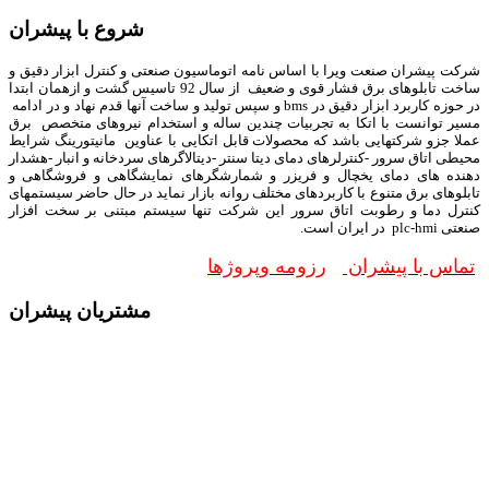
شروع با پیشران
شرکت پیشران صنعت ویرا با اساس نامه اتوماسیون صنعتی و کنترل ابزار دقیق و
ساخت تابلوهای برق فشار قوی و ضعیف از سال 92 تاسیس گشت و ازهمان ابتدا
در حوزه کاربرد ابزار دقیق در bms و سپس تولید و ساخت آنها قدم نهاد و در ادامه
مسیر توانست با اتکا به تجربیات چندین ساله و استخدام نیروهای متخصص برق
عملا جزو شرکتهایی باشد که محصولات قابل اتکایی با عناوین مانیتورینگ شرایط
محیطی اتاق سرور -کنترلرهای دمای دیتا سنتر -دیتالاگرهای سردخانه و انبار -هشدار
دهنده های دمای یخچال و فریزر و شمارشگرهای نمایشگاهی و فروشگاهی و
تابلوهای برق متنوع با کاربردهای مختلف روانه بازار نماید در حال حاضر سیستمهای
کنترل دما و رطوبت اتاق سرور این شرکت تنها سیستم مبتنی بر سخت افزار
صنعتی plc-hmi در ایران است.
تماس با پیشران
رزومه وپروژها
مشتریان پیشران