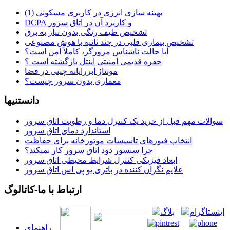
بهینه سازی انرژی در کاربری مسکونی (1)
DCPA و کاربرد آن در اتاق سرور
تشخیص طیف رنگی بدون نیاز به برق
تشخیص بیماری قلبی در چند ثانیه با هوش مصنوعی
آیا حالت ناشناس مرورگر، کاملاً امن است؟
حفره قدیمی امنیتی اینتل بازگشته است ؟
مونتاژ ابررایانه چینی در فضا
معماری بدون سرور چیست؟
دانستنیها
سوالات مهم قبل از خرید یک کنترل دما و رطوبت اتاق سرور
استاندارد دمای اتاق سرور
انتخاب فیوزهای تاسیسات موتورخانه برای حفاظت
چرا سنسور دود اتاق سرور کار نمیکند؟
ابعاد فیزیکی کنترل شرایط محیطی اتاق سرور
علایم نگران کننده در باتری یو پی اس اتاق سرور
ارتباط با ما-کاتالوگ
راهنمای