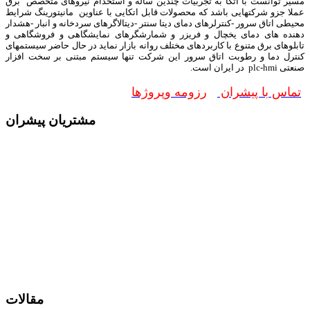
مسیر توانست با اتکا به تجربیات چندین ساله و استخدام نیروهای متخصص برق
عملا جزو شرکتهایی باشد که محصولات قابل اتکایی با عناوین مانیتورینگ شرایط
محیطی اتاق سرور -کنترلرهای دمای دیتا سنتر -دیتالاگرهای سردخانه و انبار -هشدار
دهنده های دمای یخچال و فریزر و شمارشگرهای نمایشگاهی و فروشگاهی و
تابلوهای برق متنوع با کاربردهای مختلف روانه بازار نماید در حال حاضر سیستمهای
کنترل دما و رطوبت اتاق سرور این شرکت تنها سیستم مبتنی بر سخت افزار
صنعتی plc-hmi در ایران است.
تماس با پیشران
رزومه وپروژها
مشتریان پیشران
مقالات