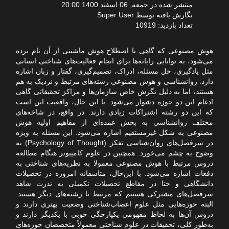
منتشر شده در جمعه, 06 اسفند 1400 20:00
نگارش یافته توسط Super User
تعداد بازدید: 10919
هوش مصنوعی که گاهی با اصطلاح هوش ماشینی از آن نام برده
می‌شود، به توانایی رایانه‌ها برای انجام فعالیت‌های شناختی انسانی
مثل یادگیری، حل مسئله، ادراک، تصمیم‌گیری، گفتار و زبان اشاره
دارد. روانشناسی و هوش مصنوعی رشته‌های مرتبط و نزدیک به هم
هستند، اما به دلیل نگرش خاص سازمان‌ها و مراکز تحقیقاتی گاهی
ادغام این دو حوزه دشوار می‌شود. با این حال، واقعیت این است
که این دو رشته‌ اشتراکات زیادی دارند. در واقع، در شاخه‌های
مختلف روانشناسی به بخش عمده‌ای از مفاهیم اولیه هوش
مصنوعی به شکل غیرمستقیم اشاره می‌شود. این مسئله به ویژه
در سرفصل‌های روان‌شناسی تفکر (Psychology of Thought) به
وضوح به چشم می‌خورد. همچنین در علوم کامپیوتر هنگام مطالعه
دروس مرتبط با هوش مصنوعی معمولا به نظریه‌های شناختی به
دفعات اشاره می‌شود. با این‌حال، متاسفانه امروزه در تحصیلات
دانشگاهی و حتا در مقاطع تحصیلات تکمیلی به ندرت شاهد
سرفصل‌های مشترکی هستیم که مرتبط با رشته‌های دیگر هستند.
البته حوزه‌هایی مثل علوم اعصاب‌شناختی وضعیت بهتری دارند و
دروس آن‌ها به لحاظ مفهومی یکپارچگی خوبی با یکدیگر دارند و
به‌طور کلی، تحقیقات در علوم شناختی معمولاً متخصصان حوزه‌های