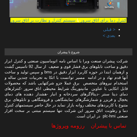
کنترل دما برای اتاق سرور
یا
سیستم کنترل و نظارت بر اتاق سرور
< قبلی
بعدی >
شروع با پیشران
شرکت پیشران صنعت ویرا با اساس نامه اتوماسیون صنعتی و کنترل ابزار
دقیق و ساخت تابلوهای برق فشار قوی و ضعیف از سال 92 تاسیس گشت
و ازهمان ابتدا در حوزه کاربرد ابزار دقیق در bms و سپس تولید و ساخت
آنها قدم نهاد و در ادامه مسیر توانست با اتکا به تجربیات چندین ساله و
استخدام نیروهای متخصص برق عملا جزو شرکتهایی باشد که محصولات
قابل اتکایی با عناوین مانیتورینگ شرایط محیطی اتاق سرور -کنترلرهای
دمای دیتا سنتر -دیتالاگرهای سردخانه و انبار -هشدار دهنده های دمای
یخچال و فریزر و شمارشگرهای نمایشگاهی و فروشگاهی و تابلوهای برق
متنوع با کاربردهای مختلف روانه بازار نماید در حال حاضر سیستمهای کنترل
دما و رطوبت اتاق سرور این شرکت تنها سیستم مبتنی بر سخت افزار
صنعتی plc-hmi در ایران است.
تماس با پیشران
رزومه وپروژها