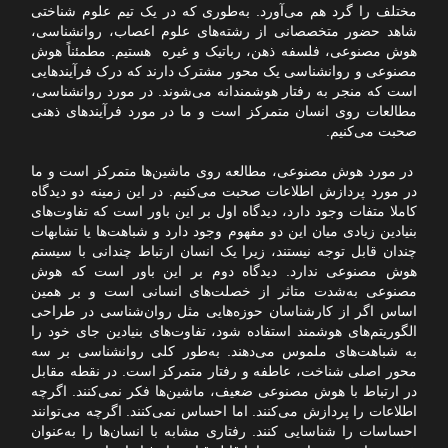
مختلف را گرد هم می‌آورد. به‌طوری که در یک تیم علوم شناختی
شاهد حضور متخصصانی از رشته‌های علوم اعصاب، روانشناسی،
هوش مصنوعی، فلسفه ذهن، رباتیک و غیره هستیم. مطمئناً هوش
مصنوعی و روانشناسی یک محور مشترک دارند که درک فرآیندهایی
است که منجر به رفتار هوشمندانه می‌شوند. در مورد روانشناسی،
مطالعات روی انسان متمرکز است و ما در مورد فرآیندهای ذهنی
صحبت می‌کنیم.
در مورد هوش مصنوعی، مطالعه روی ماشین‌ها متمرکز است و ما
در مورد پردازش اطلاعات صحبت می‌کنیم. در این زمینه دو دیدگاه
کاملا متفات وجود دارد، دیدگاه اول بر این باور است که تفاوت‌های
بنیادین زیادی میان این دو مفهوم وجود دارد و شباهت‌ها یا تشابهات
چندان قابل توجه نیستند، زیرا یک انسان ارتباط چندانی با سیستم
هوش مصنوعی ندارد. دیدگاه دوم بر این باور است که هوش
مصنوعی به‌شدت متاثر از خصلت‌های انسانی است و بر همین
اساس اگر از کارشناسان حوزه‌هایی مثل روان‌شناسی در طراحی
الگوریتم‌های هوشمند استفاده شود، تفاوت‌های بنیادین جای خود را
به شباهت‌های ملموس می‌دهند. به‌طور کلی روانشناسی بر سه
محور اصلی شناخت، عاطفه و رفتار متمرکز است. در نقطه مقابل
در ارتباط با هوش مصنوعی ضعیف، ماشین‌ها فکر نمی‌کنند. اگرچه
اطلاعات را پردازش می‌کنند. اما احساس نمی‌کنند. اگرچه می‌توانند
احساسات را شناسایی کنند. رفتاری مشابه با انسان‌ها را به‌عنوان