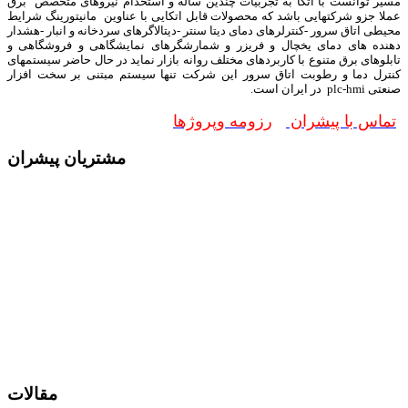
مسیر توانست با اتکا به تجربیات چندین ساله و استخدام نیروهای متخصص برق
عملا جزو شرکتهایی باشد که محصولات قابل اتکایی با عناوین مانیتورینگ شرایط
محیطی اتاق سرور -کنترلرهای دمای دیتا سنتر -دیتالاگرهای سردخانه و انبار -هشدار
دهنده های دمای یخچال و فریزر و شمارشگرهای نمایشگاهی و فروشگاهی و
تابلوهای برق متنوع با کاربردهای مختلف روانه بازار نماید در حال حاضر سیستمهای
کنترل دما و رطوبت اتاق سرور این شرکت تنها سیستم مبتنی بر سخت افزار
صنعتی plc-hmi در ایران است.
تماس با پیشران
رزومه وپروژها
مشتریان پیشران
مقالات