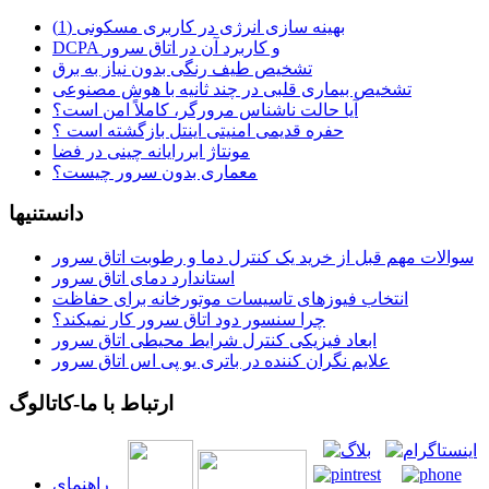
بهینه سازی انرژی در کاربری مسکونی (1)
DCPA و کاربرد آن در اتاق سرور
تشخیص طیف رنگی بدون نیاز به برق
تشخیص بیماری قلبی در چند ثانیه با هوش مصنوعی
آیا حالت ناشناس مرورگر، کاملاً امن است؟
حفره قدیمی امنیتی اینتل بازگشته است ؟
مونتاژ ابررایانه چینی در فضا
معماری بدون سرور چیست؟
دانستنیها
سوالات مهم قبل از خرید یک کنترل دما و رطوبت اتاق سرور
استاندارد دمای اتاق سرور
انتخاب فیوزهای تاسیسات موتورخانه برای حفاظت
چرا سنسور دود اتاق سرور کار نمیکند؟
ابعاد فیزیکی کنترل شرایط محیطی اتاق سرور
علایم نگران کننده در باتری یو پی اس اتاق سرور
ارتباط با ما-کاتالوگ
راهنمای