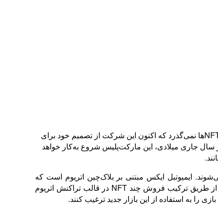
دنیای اقتصاد :هنوز چند هفته‌ای از انتشار خبر مربوط به ورود گیم‌استاپ (GmaStop) به حوزه توکن‌های غیرقابل معاوضه یا همان NFTها نمی‌گذرد که اکنون این شرکت از تصمیم خود برای
خبر داد. طبق آخرین شنیده‌ها، در اواخر سال جاری میلادی، این مارکت‌پلیس شروع به‌کار خواهد
شوند. ایمیوتبل ایکس مبتنی بر بلاک‌چین اتریوم است که
استفاده از آن نیازمند مصرف برق قابل‌توجه و کارمزد بالا برای معاملات است. با این حال، این پلتفرم مدعی شد که این نواقص از طریق ترکیب فروش چند NFT در قالب تراکنش اتریوم