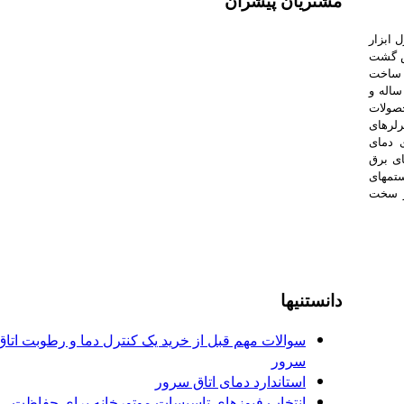
مشتریان پیشران
 ابزار
وی و ضعیف از سال 92 تاسیس گشت
 و سپس تولید و ساخت
ساله و
صولات
رلرهای
ی دمای
ای برق
ستمهای
ر سخت
دانستنیها
سوالات مهم قبل از خرید یک کنترل دما و رطوبت اتاق
سرور
استاندارد دمای اتاق سرور
ی
انتخاب فیوزهای تاسیسات موتورخانه برای حفاظت