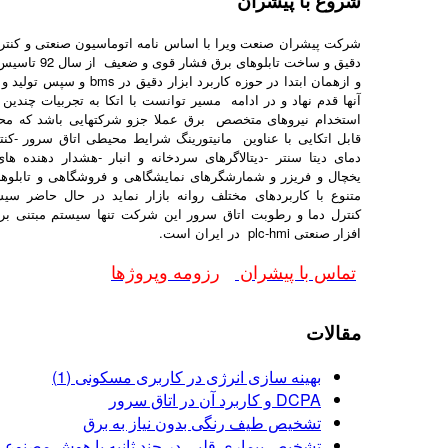
شروع با پیشران
شرکت پیشران صنعت ویرا با اساس نامه اتوماسیون صنعتی و کنترل
دقیق و ساخت تابلوهای برق فشار ق
و ازهمان ابتدا در حوزه کاربرد ابزار دقیق در bms
آنها قدم نهاد و در ادامه مسیر توانست با اتکا به تجربیات چندین 
استخدام نیروهای متخصص برق عملا جزو شرکتهایی باشد که مح
قابل اتکایی با عناوین مانیتورینگ شرایط محیطی اتاق سرور -کنت
دمای دیتا سنتر -دیتالاگرهای سردخانه و انبار -هشدار دهنده ها
یخچال و فریزر و شمارشگرهای نمایشگاهی و فروشگاهی و تابلوه
متنوع با کاربردهای مختلف روانه بازار نماید در حال حاضر سی
کنترل دما و رطوبت اتاق سرور این شرکت تنها سیستم مبتنی ب
افزار صنعتی plc-hmi در ایران است.
تماس با پیشران
رزومه وپروژها
مقالات
بهینه سازی انرژی در کاربری مسکونی (1)
DCPA و کاربرد آن در اتاق سرور
تشخیص طیف رنگی بدون نیاز به برق
تشخیص بیماری قلبی در چند ثانیه با هوش مصنوع