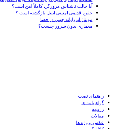
آیا حالت ناشناس مرورگر، کاملاً امن است؟
حفره قدیمی امنیتی اینتل بازگشته است ؟
مونتاژ ابررایانه چینی در فضا
معماری بدون سرور چیست؟
راهنمای نصب
گواهينامه ها
رزومه
مقالات
عکس پروژه ها
کاتالوگ