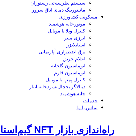
سیستم نظرسنجی رستوران
مانیتورینگ دمای اتاق سرور
مسکونی-کشاورزی
موتورخانه هوشمند
کنترل ویلا با موبایل
انرژی میتر
استابلایزر
برق اضطراری آپارتمانی
اعلام حریق
اتوماسیون گلخانه
اتوماسیون فارم
کنترل پمپ با موبایل
دیتالاگر یخچال،سردخانه،انبار
خانه هوشمند
خدمات
تماس با ما
راه‌اندازی بازار NFT گیم‌استاپ