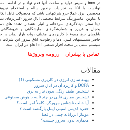
در bms و سپس تولید و ساخت آنها قدم نهاد و در ادامه مس
توانست با اتکا به تجربیات چندین ساله و استخدام نیروه
متخصص برق عملا جزو شرکتهایی باشد که محصولات قابل اتکا
با عناوین مانیتورینگ شرایط محیطی اتاق سرور -کنترلرهای دم
دیتا سنتر -دیتالاگرهای سردخانه و انبار -هشدار دهنده های دم
یخچال و فریزر و شمارشگرهای نمایشگاهی و فروشگاهی 
تابلوهای برق متنوع با کاربردهای مختلف روانه بازار نماید در ح
حاضر سیستمهای کنترل دما و رطوبت اتاق سرور این شرکت تن
سیستم مبتنی بر سخت افزار صنعتی plc-hmi در ایران است.
تماس با پیشران
رزومه وپروژها
مقالات
بهینه سازی انرژی در کاربری مسکونی (1)
DCPA و کاربرد آن در اتاق سرور
تشخیص طیف رنگی بدون نیاز به برق
تشخیص بیماری قلبی در چند ثانیه با هوش مصنوعی
آیا حالت ناشناس مرورگر، کاملاً امن است؟
حفره قدیمی امنیتی اینتل بازگشته است ؟
مونتاژ ابررایانه چینی در فضا
معماری بدون سرور چیست؟