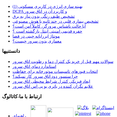
بهینه سازی انرژی در کاربری مسکونی (1)
DCPA و کاربرد آن در اتاق سرور
تشخیص طیف رنگی بدون نیاز به برق
تشخیص بیماری قلبی در چند ثانیه با هوش مصنوعی
آیا حالت ناشناس مرورگر، کاملاً امن است؟
حفره قدیمی امنیتی اینتل بازگشته است ؟
مونتاژ ابررایانه چینی در فضا
معماری بدون سرور چیست؟
دانستنیها
سوالات مهم قبل از خرید یک کنترل دما و رطوبت اتاق سرور
استاندارد دمای اتاق سرور
انتخاب فیوزهای تاسیسات موتورخانه برای حفاظت
چرا سنسور دود اتاق سرور کار نمیکند؟
ابعاد فیزیکی کنترل شرایط محیطی اتاق سرور
علایم نگران کننده در باتری یو پی اس اتاق سرور
ارتباط با ما-کاتالوگ
راهنمای