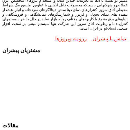
مسیر توانست با اتکا به تجربیات چندین ساله و استخدام نیروهای متخصص برق
عملا جزو شرکتهایی باشد که محصولات قابل اتکایی با عناوین مانیتورینگ شرایط
محیطی اتاق سرور -کنترلرهای دمای دیتا سنتر -دیتالاگرهای سردخانه و انبار -هشدار
دهنده های دمای یخچال و فریزر و شمارشگرهای نمایشگاهی و فروشگاهی و
تابلوهای برق متنوع با کاربردهای مختلف روانه بازار نماید در حال حاضر سیستمهای
کنترل دما و رطوبت اتاق سرور این شرکت تنها سیستم مبتنی بر سخت افزار
صنعتی plc-hmi در ایران است.
تماس با پیشران
رزومه وپروژها
مشتریان پیشران
مقالات