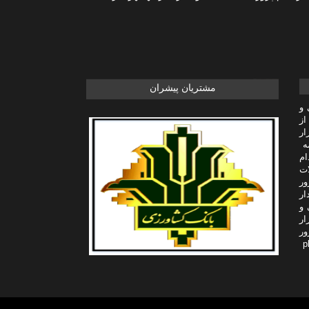
مشتریان پیشران
 و
از
ار
مه
ام
ات
ور
ار
 و
ار
ور
این شرکت تنها سیستم مبتنی بر سخت افزار صنعتی plc-hmi