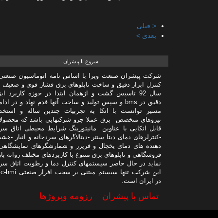
< قبلی
بعدی >
شروع با پیشران
شرکت پیشران صنعت ویرا با اساس نامه اتوماسیون صنعتی
کنترل ابزار دقیق و ساخت تابلوهای برق فشار قوی و ضعیف 
سال 92 تاسیس گشت و ازهمان ابتدا در حوزه کاربرد ابز
دقیق در bms و سپس تولید و ساخت آنها قدم نهاد و در ادا
مسیر توانست با اتکا به تجربیات چندین ساله و استخد
نیروهای متخصص برق عملا جزو شرکتهایی باشد که محصول
قابل اتکایی با عناوین مانیتورینگ شرایط محیطی اتاق سر
-کنترلرهای دمای دیتا سنتر -دیتالاگرهای سردخانه و انبار -هشد
دهنده های دمای یخچال و فریزر و شمارشگرهای نمایشگاهی
فروشگاهی و تابلوهای برق متنوع با کاربردهای مختلف روانه باز
نماید در حال حاضر سیستمهای کنترل دما و رطوبت اتاق سر
در ایران است.
تماس با پیشران
رزومه وپروژها