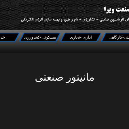
تی-کارگاهی
اداری -تجاری
مسکونی-کشاورزی
خدم
مانیتور صنعتی