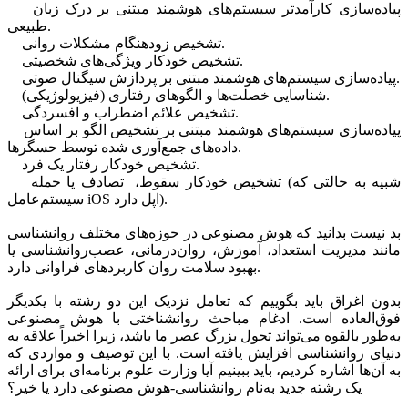
پیاده‌سازی کارآمدتر سیستم‌های هوشمند مبتنی بر درک زبان
طبیعی.
تشخیص زودهنگام مشکلات روانی.
تشخیص خودکار ویژگی‌های شخصیتی.
پیاده‌سازی سیستم‌های هوشمند مبتنی بر پردازش سیگنال صوتی.
شناسایی خصلت‌ها و الگوهای رفتاری (فیزیولوژیکی).
تشخیص علائم اضطراب و افسردگی.
پیاده‌سازی سیستم‌های هوشمند مبتنی بر تشخیص الگو بر اساس
داده‌های جمع‌آوری شده توسط حسگر‌ها.
تشخیص خودکار رفتار یک فرد.
تشخیص خودکار سقوط، تصادف یا حمله (شبیه به حالتی که
سیستم‌عامل iOS اپل دارد).
بد نیست بدانید که هوش مصنوعی در حوزه‌های مختلف روانشناسی
مانند مدیریت استعداد، آموزش، روان‌درمانی، عصب‌روانشناسی یا
بهبود سلامت روان کاربردهای فراوانی دارد.
بدون اغراق باید بگوییم که تعامل نزدیک این دو رشته با یکدیگر
فوق‌العاده است. ادغام مباحث روانشناختی با هوش مصنوعی
به‌طور بالقوه می‌تواند تحول بزرگ عصر ما باشد، زیرا اخیراً علاقه به
دنیای روانشناسی افزایش یافته است. با این توصیف و مواردی که
به آن‌ها اشاره کردیم، باید ببینیم آیا وزارت علوم برنامه‌ای برای ارائه
یک رشته جدید به‌نام روانشناسی-هوش‌ مصنوعی دارد یا خیر؟