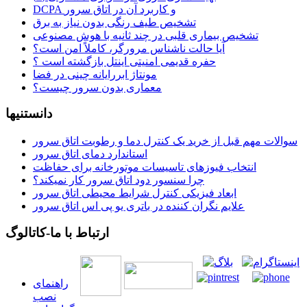
DCPA و کاربرد آن در اتاق سرور
تشخیص طیف رنگی بدون نیاز به برق
تشخیص بیماری قلبی در چند ثانیه با هوش مصنوعی
آیا حالت ناشناس مرورگر، کاملاً امن است؟
حفره قدیمی امنیتی اینتل بازگشته است ؟
مونتاژ ابررایانه چینی در فضا
معماری بدون سرور چیست؟
دانستنیها
سوالات مهم قبل از خرید یک کنترل دما و رطوبت اتاق سرور
استاندارد دمای اتاق سرور
انتخاب فیوزهای تاسیسات موتورخانه برای حفاظت
چرا سنسور دود اتاق سرور کار نمیکند؟
ابعاد فیزیکی کنترل شرایط محیطی اتاق سرور
علایم نگران کننده در باتری یو پی اس اتاق سرور
ارتباط با ما-کاتالوگ
راهنمای
نصب