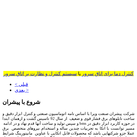
کنترل دما برای اتاق سرور
یا
سیستم کنترل و نظارت بر اتاق سرور
< قبلی
بعدی >
شروع با پیشران
شرکت پیشران صنعت ویرا با اساس نامه اتوماسیون صنعتی و کنترل ابزار دقیق و
ساخت تابلوهای برق فشار قوی و ضعیف از سال 92 تاسیس گشت و ازهمان ابتدا
در حوزه کاربرد ابزار دقیق در bms و سپس تولید و ساخت آنها قدم نهاد و در ادامه
مسیر توانست با اتکا به تجربیات چندین ساله و استخدام نیروهای متخصص برق
عملا جزو شرکتهایی باشد که محصولات قابل اتکایی با عناوین مانیتورینگ شرایط