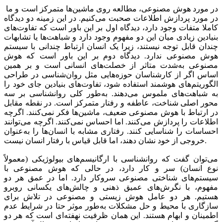
در مورد هوش مصنوعی، مطالعه روی ماشین‌ها متمرکز است و ما
در مورد پردازش اطلاعات صحبت می‌کنیم. در این زمینه دو دیدگاه
کاملا متفات وجود دارد، دیدگاه اول بر این باور است که تفاوت‌های
بنیادین زیادی میان این دو مفهوم وجود دارد و شباهت‌ها یا تشابهات
چندان قابل توجه نیستند، زیرا یک انسان ارتباط چندانی با سیستم
هوش مصنوعی ندارد. دیدگاه دوم بر این باور است که هوش
مصنوعی به‌شدت متاثر از خصلت‌های انسانی است و بر همین
اساس اگر از کارشناسان حوزه‌هایی مثل روان‌شناسی در طراحی
الگوریتم‌های هوشمند استفاده شود، تفاوت‌های بنیادین جای خود را
به شباهت‌های ملموس می‌دهند. به‌طور کلی روانشناسی بر سه
محور اصلی شناخت، عاطفه و رفتار متمرکز است. در نقطه مقابل
در ارتباط با هوش مصنوعی ضعیف، ماشین‌ها فکر نمی‌کنند. اگرچه
اطلاعات را پردازش می‌کنند. اما احساس نمی‌کنند. اگرچه می‌توانند
احساسات را شناسایی کنند. رفتاری مشابه با انسان‌ها را به‌عنوان
خروجی از خود نشان دهند، اما قابل قیاس با رفتار انسان نیست.
می‌توان گفت که روانشناسی با ارگانیسم‌های بیولوژیکی (معمولاً
نوع انسان) سر و کار دارد، در حالی که هوش مصنوعی با
سیستم‌های شناختی مصنوعی سروکار دارد. اما در عمق هر دو
مفهوم، با نگرش‌های عمیق ذهنی و چالش‌های یکسانی روبرو
هستیم. هر دو عامل هوش زیستی و مصنوعی در تلاش برای
سازگاری با محیط و حل مشکلات به‌طور موثر حتا در شرایط عدم
اطمینان و ابهام هستند. این همان ظرفیت نهفته‌ای است که هر دو