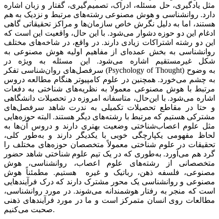
مثل یادگیری، حل مسئله، ادراک، تصمیم‌گیری، گفتار و زبان اشاره
دارد. روانشناسی و هوش مصنوعی رشته‌های مرتبط و نزدیک به هم
هستند، اما به دلیل نگرش خاص سازمان‌ها و مراکز تحقیقاتی گاهی
ادغام این دو حوزه دشوار می‌شود. با این حال، واقعیت این است که
این دو رشته‌ اشتراکات زیادی دارند. در واقع، در شاخه‌های مختلف
روانشناسی به بخش عمده‌ای از مفاهیم اولیه هوش مصنوعی به
شکل غیرمستقیم اشاره می‌شود. این مسئله به ویژه در
سرفصل‌های روان‌شناسی تفکر (Psychology of Thought) به وضوح
به چشم می‌خورد. همچنین در علوم کامپیوتر هنگام مطالعه دروس
مرتبط با هوش مصنوعی معمولا به نظریه‌های شناختی به دفعات
اشاره می‌شود. با این‌حال، متاسفانه امروزه در تحصیلات دانشگاهی
و حتا در مقاطع تحصیلات تکمیلی به ندرت شاهد سرفصل‌های
مشترکی هستیم که مرتبط با رشته‌های دیگر هستند. البته حوزه‌هایی
مثل علوم اعصاب‌شناختی وضعیت بهتری دارند و دروس آن‌ها به
لحاظ مفهومی یکپارچگی خوبی با یکدیگر دارند و به‌طور کلی،
تحقیقات در علوم شناختی معمولاً متخصصان حوزه‌های مختلف را
گرد هم می‌آورد. به‌طوری که در یک تیم علوم شناختی شاهد حضور
متخصصانی از رشته‌های علوم اعصاب، روانشناسی، هوش
مصنوعی، فلسفه ذهن، رباتیک و غیره هستیم. مطمئناً هوش
مصنوعی و روانشناسی یک محور مشترک دارند که درک فرآیندهایی
است که منجر به رفتار هوشمندانه می‌شوند. در مورد روانشناسی،
مطالعات روی انسان متمرکز است و ما در مورد فرآیندهای ذهنی
صحبت می‌کنیم.