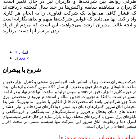
طرفی روابط بین شرکت‌ها و کاربران نیز در حال تغییر است.
کاربران با مشاهده سابقه واکنش‌ها در چند سال گذشته دریافته‌اند
که فشار کافی می‌تواند یک شرکت فناوری را به انجام هر کاری
وادار کند. آنها می‌دانند که قوانین شرکت‌ها مبهم و بداهه‌نگارانه است
و آنچه غالب مدیران ارشد می‌خواهند، این است که مردم از فریاد
زدن بر سر آنها دست بردارند.
< قبلی
بعدی >
شروع با پیشران
شرکت پیشران صنعت ویرا با اساس نامه اتوماسیون صنعتی و کنترل ابزار دقیق و
ساخت تابلوهای برق فشار قوی و ضعیف از سال 92 تاسیس گشت و ازهمان ابتدا
در حوزه کاربرد ابزار دقیق در bms و سپس تولید و ساخت آنها قدم نهاد و در ادامه
مسیر توانست با اتکا به تجربیات چندین ساله و استخدام نیروهای متخصص برق
عملا جزو شرکتهایی باشد که محصولات قابل اتکایی با عناوین مانیتورینگ شرایط
محیطی اتاق سرور -کنترلرهای دمای دیتا سنتر -دیتالاگرهای سردخانه و انبار -هشدار
دهنده های دمای یخچال و فریزر و شمارشگرهای نمایشگاهی و فروشگاهی و
تابلوهای برق متنوع با کاربردهای مختلف روانه بازار نماید در حال حاضر سیستمهای
کنترل دما و رطوبت اتاق سرور این شرکت تنها سیستم مبتنی بر سخت افزار
صنعتی plc-hmi در ایران است.
تماس با پیشران
رزومه وپروژها