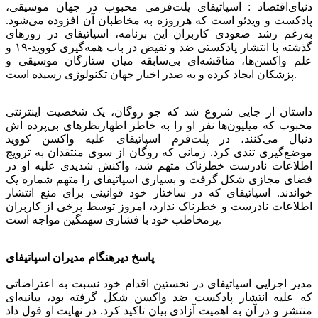
دنیای‌اقتصاد : اسپاتیفای پلت‌فرمی محبوب در جهان موسیقی،
پادکست و ویدئو است که هرروزه به مخاطبان آن افزوده می‌شود.
به‌رغم رشد صعودی کاربران این برنامه، اسپاتیفای در روزهای
گذشته با انتشار پادکستی ضد و نقیض در باب همه‌گیری کووید-۱۹ و
علم واکسن‌ها، مناقشه‌ای بی‌سابقه میان ستارگان موسیقی و
پزشکان ایجاد کرده و به صدر اخبار جهان تکنولوژی رسیده است.
داستان از جایی شروع شد که جو روگان، یک شخصیت اینترنتی
محبوب که میلیون‌ها نفر او را به خاطر اظهارنظرهای بی‌پرده ‌اش
دنبال می‌کنند، در پلت‌فرم اسپاتیفای علیه واکسن کووید
موضع‌گیری تندی کرد. زمانی که روگان از سوی منتقدان به ترویج
اطلاعات نادرست خطرناک متهم شد، واکنش شدیدی علیه او در
فضای مجازی شکل گرفت و بسیاری اسپاتیفای را متهم شماره یک
خواندند. اسپاتیفای که در ساختار خود قوانینی برای منع انتشار
اطلاعات نادرست و خطرناک ندارد، امروز توسط برخی از کاربران
پرمخاطب خود با فشاری سهمگین مواجه است.
پاسخ دیرهنگام مدیران اسپاتیفای
مدیر اجرایی اسپاتیفای در نخستین اقدام خود نسبت به اعتراضاتی
که علیه انتشار پادکست ضد واکسن شکل گرفته بود، بیانیه‌ای
منتشر و در آن به اهمیت آزادی بیان تاکید کرد. در نهایت او قول داد