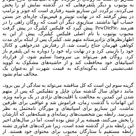
به یوتیوب و دیگر پلتفرم‌هایی که در گذشته نمایش او را پخش
می‌کردند، برگردد. این سناریو شبیه رفتاری است که جونز و ترامپ
در پیش گرفتند که در نهایت توییتر و فیس‌بوک چاره‌ای جز بستن
حساب آنها نداشتند. سناریوی دیگر آن است که روگان راهی را در
پیش گیرد که فلیکس کیلبرگ در پیش گرفت. PewDiePie، هنرمند
محبوب یوتیوب با نام اصلی فلیکس کیلبرگ، پیش از این به
اظهارنظرهای نژادپرستانه متهم شد. کیلبرگ پس از اینکه برای مدت
کوتاهی قهرمان جناج راست شد، از رفتارش عذرخواهی و کانال
خود را بازبینی کرد و در نهایت راه خود را دوباره به این پلتفرم باز
کرد. روگان هم می‌تواند بی سروصدا تسلیم شود، از قرارداد
اسپاتیفای خود محافظت کند و از حاشیه‌های مشکوک به کووید
عقب‌نشینی کند، به‌گونه‌ای‌که به قیمت شهرت او به‌عنوان یک
مخالف تمام نشود.
گزینه سوم این است که کل مناقشه می‌تواند به سادگی از بین برود،
مانند دعوای سال گذشته میان چاپل و نتفلیکس که پس از متهم
شدن این کمدین به مخالفت با اقلیت‌های نژادی در یک برنامه ویژه.
این اتهامات با گذشت زمان، فراموش شد و عواقبی برای طرفین
نداشت. این سناریو برای اسپاتیفای و مورگان نامحتمل به نظر
می‌رسد. رابطه بین شخصیت‌های رسانه‌ای و شبکه‌هایی که آثارشان
را پخش می‌کنند، همیشه پر از تنش بوده است. اما در سال‌های اخیر
این رابطه بدتر از گذشته شده است، زیرا شرکت‌های فناوری تشنه
رابطه مستقیم با ستارگان محبوب برای محتوای خود هستند. از