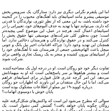
اما این پلتفرم نگرانی دیگری نیز دارد: ستارگان. یک سرویس پخش
موسیقی پیشرو مانند اسپاتیفای باید آهنگ‌های محبوب را در گنجینه
خود داشته باشد، به این معنی که از نظر تئوری، نوازندگان با قدرتی
که دارند، می‌توانند تنها با تهدید به حذف آلبوم‌های خود، تغییراتی را در
اسپاتیفای اعمال کنند. هرچند در عمل، این موضوع کمی پیچیده‌تر
است؛ چون به‌طور کلی شرکت‌های موسیقی تنها حقوق پخش را
کنترل می‌کنند و در حقوق نوازندگان و هنرمندان دخالتی ندارد. اما
همچنان این تهدید وجود دارد؛ چراکه اقدامات اخیر نیل یانگ و جونی
میچل باعث الهام‌بخشی جمعی از هنرمندان شد تا آهنگ‌های خود را
از اسپاتیفای بیرون کشیده و منجر به یک ریسک تجاری واقعی برای
شرکت شوند.
تفاوت دیگر خود جو روگان است. او در درجه اول یک مصاحبه‌کننده
است و بیشتر هیاهوها بر سر پاسخ‌هایی است که او به ‌میهمانانش
می‌دهد. این امر گرچه عذری قابل قبول‌تر برای اسپاتیفای فراهم
می‌کند، اما با این حال منتقدان بر این باورند که اظهارات جو روگان
درباره کووید-۱۹ نیز مملو از اطلاعات مشکوک بوده است.
پایان خوش یا دومینوی اتهامات؟
سوالی که مطرح می‌شود این است که واکنش‌های شکل‌گرفته علیه
روگان چگونه پایان خواهد یافت؟ گفتنش کمی دشوار است. یک
سناریو آن است که روگان از قرارداد خود با اسپاتیفای خارج شود و