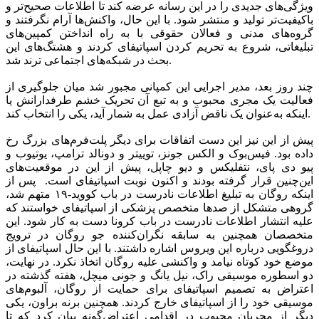
ویژگی‌های جدیدی را در این رسانه عرضه کند تا اطلاعات صحیح‌تر و
باکیفیت‌تر تولید و منتشر شود. با این حال، واکنش‌ها آرام نگرفتند و
گروه‌های مدنی و فعالان حقوقی با به راه انداختن کمپین‌های
تبلیغاتی، شروع به تحریم کردن اسپاتیفای کردند و هشتگ‌های این
بحث در شبکه‌های اجتماعی ترند شد.
چند روز بعد، مدیر اجرایی این کمپانی مجبور شد میان جلوگیری از
فعالیت یک مجری محبوب و به تبع آن تحریک خشم طرفدارانش یا
اینکه به‌عنوان یک ناقض آزادی عمل به شمار آید، یکی را انتخاب کند.
پیش از این نیز این دست اتفاقات برای دیگر پلت‌فرم‌های بزرگ رخ
داده بود. فیس‌بوک و الکس جونز، توییتر و دونالد ترامپ، یوتیوب و
پیو دی پای، نتفلیکس و دیو چاپل، پیش از این در موقعیت‌های
این‌چنین قرار گرفته بودند و اکنون نوبت اسپاتیفای است. پس از
اینکه روگان به تبلیغ اطلاعات نادرست در باب کووید-۱۹ متهم شد،
گروهی متشکل از صدها متخصص پزشکی از اسپاتیفای خواستند که
علیه انتشار اطلاعات نادرست در باب کرونا دست به کار شود. این
متخصصان همچنین به سابقه نگران‌کننده جو روگان در ترویج
دروغگویی درباره این ویروس اشاره داشتند. با این حال اسپاتیفای از
موضع خود کوتاه نیامد و واکنشی علیه روگان اتخاذ نکرد. در نهایت،
دو اسطوره موسیقی راک، نیل یانگ و جونی میچل، هفته گذشته در
اعتراض به تصمیم اسپاتیفای برای حمایت از روگان، آلبوم‌های
موسیقی خود را از اسپاتیفای خارج کردند. همچنین برنه براون، یکی
دیگر از مجریان محبوب در اقدامی اعتراض‌گونه بیان کرد که تا