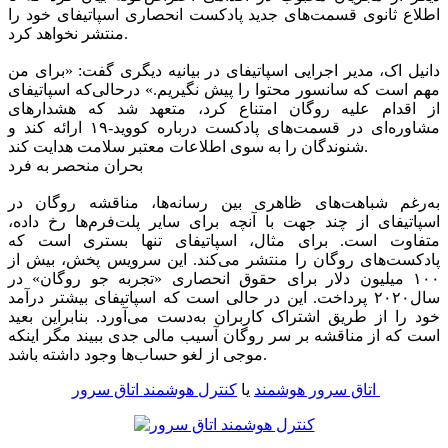
اطلاع ثانوی قسمت‌های جدید پادکست انحصاری اسپاتیفای خود را
منتشر نخواهد کرد.
دانیل اک، مدیر اجرایی اسپاتیفای در بیانیه دیگری گفت: «برای من
مهم است که سانسور محتوا را پیش نگیریم.» درحالی‌که اسپاتیفای
از اقدام علیه روگان امتناع کرد، متعهد شد که هشدارهای
مشاوره‌ای در قسمت‌های پادکست درباره کووید-۱۹ ارائه کند و
شنوندگان را به سوی اطلاعات معتبر سلامت هدایت کند.
بحران منحصر به فرد
به‌رغم شباهت‌های ظاهری بین رسانه‌ها، مناقشه روگان در
اسپاتیفای از چند جهت با آنچه برای سایر پلت‌فرم‌ها رخ داده،
متفاوت است. برای مثال، اسپاتیفای تنها بستری است که
پادکست‌های روگان را منتشر می‌کند. این سرویس پخش، بیش از
۱۰۰ میلیون دلار برای حقوق انحصاری «تجربه جو روگان» در
سال۲۰۲۰ پرداخت. این در حالی است که اسپاتیفای بیشتر درآمد
خود را از طریق اشتراک کاربران به‌دست می‌آورد. بنابراین بعید
است که از مناقشه بر سر روگان آسیب مالی جدی ببیند مگر اینکه
موجی از لغو حساب‌ها وجود داشته باشد.
کنترل هوشمند اتاق سرور
اتاق سرور هوشمند
یا