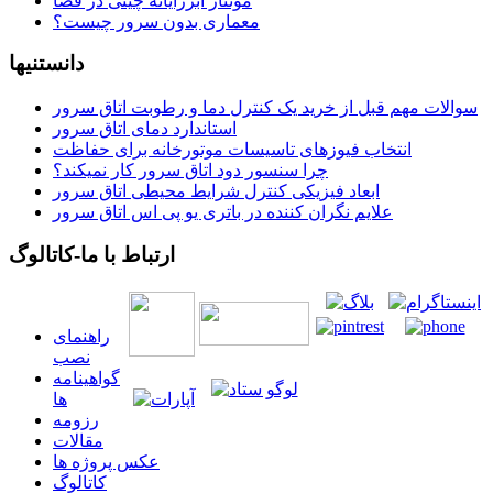
مونتاژ ابررایانه چینی در فضا
معماری بدون سرور چیست؟
دانستنیها
سوالات مهم قبل از خرید یک کنترل دما و رطوبت اتاق سرور
استاندارد دمای اتاق سرور
انتخاب فیوزهای تاسیسات موتورخانه برای حفاظت
چرا سنسور دود اتاق سرور کار نمیکند؟
ابعاد فیزیکی کنترل شرایط محیطی اتاق سرور
علایم نگران کننده در باتری یو پی اس اتاق سرور
ارتباط با ما-کاتالوگ
راهنمای
نصب
گواهينامه
ها
رزومه
مقالات
عکس پروژه ها
کاتالوگ