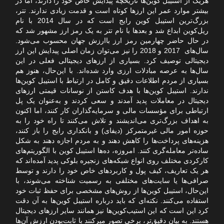
هریک از استیبل کوین‌ها تاریخچه پیدایش خاص خود را دارند، اما در
بیشتر موارد عمر این ارزها کوتاه است و قدمت زیادی ندارند. تتر،
بزرگ‌ترین استیبل کوین رایج است که در سال 2014 با نام
ریل‌کوین ابداع شد و بعدها با نام تتر به یک رمز ارز مشهور شد که
در حال حاضر چهارمین رمز ارز باارزش جهان محسوب می‌شود.
سال‌های 2017 و 2018 را نیز می‌توان زمان اصلی پیدایش این ارز
دیجیتالی توصیف کرد. بسیاری از ارزهای دیجیتالی فعلی در این
سال‌ها به عرصه مبادلات ارزی وارد شده‌اند. با این‌حال، هنوز هم
بسیاری از مردم اطلاعات دقیق و کامل در ارتباط با استیبل کوین‌ها
ندارند. استیبل کوین‌ها با هدف کاستن از نوسانات قیمتی ارزهای
دیجیتال در معاملات پدید آمدند و سعی کردند و به‌عنوان یک پل
ارتباطی برای مؤسسات مالی و سرمایه‌گذاران کار کنند، اما اکنون
به اهداف بزرگ‌تری می‌اندیشند و تلاش می‌کنند تا راه خود را به
حوزه امور مالی غیرمتمرکز (دیفای) و بانکداری رایج را باز کنند،
هزینه‌های پرداخت‌‌ها را کاهش دهند و به مردم اجازه دهند به شکل
ساده‌تر معامله‌گری کنند. امروزه، ده‌ها استیبل کوین با الگوریتم‌های
کارکردی مختلف روی انواع شبکه‌های زنجیره بلوکی پدید آمده‌اند که
هر یک تعاریف، کیف پول و کاربردهای خاص خود را دارند و توسط
صرافی‌ها یا سایت‌های مختلفی به رسمیت شناخته می‌شوند، با
این‌حال، استیبل کوین‌ها از روش‌های مشخصی برای حفظ ثبات خود
استفاده می‌کنند. نکته‌ای که باید درباره استیبل کوین‌‌ها به آن دقت
کرد این است که این استیب‌کوین‌ها نیز همانند سایر ارزهای دیجیتال
هستند. به بیان دقیق‌تر، برخی تصور میرکنند با ثابت‌بودن ارزش آن‌ها