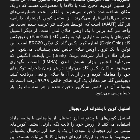
از استیبل کوین‌ها عجین شده با کالاها یا محصولاتی هستند که در یک
مکان شناخته‌شده ذخیره می‌شوند و اغلب تحت حسابرسی‌های
معتبر بین‌المللی قرار می‌گیرند. از استیبل کوین با پشتوانه دارایی،
تتر گلد (XAUT) است که توسط شرکت تتر عرضه شده است. هر
واحد تتر گلد برابر با یک اونس طلای لندن است. از دیگر استیبل‌
کوین‌های با پشتوانه دارایی باید به پکس گلد (Pax Gold) و دیجیکس
گلد (Digix Gold) اشاره کرد. پکس گلد یک توکن ERC20 است. این
توکن با یک تروی اونس طلای خالص لندن پشتیبانی می‌شود. این
میزان طلا در انبار شرکت برینک (Brink) در پایتخت انگلیس که
موردتأیید انجمن بازار شمش لندن (LMBA) است، نگهداری
می‌شود. مالکان پکس گلد می‌توانند در هر زمان دلخواه، توکن‌های
خود را معامله کرده و در ازای آن‌ها طلای واقعی دریافت کنند.
دیجیکس گلد هم معادل یک گرم طلای خالص ۹۹.۹۹ درصد است که
پشتوانه آن در کشور سنگاپور ذخیره شده و هر سه ماه یک بار
حسابرسی می‌شود.
استیبل کوین با پشتوانه ارز دیجیتال
استیبل کوین‌های با پشتوانه ارز دیجیتال از وام‌هایی با وثیقه مازاد
استفاده می‌کنند تا ارزش خود را ثابت نگه دارند. استیبل کوین‌های
مبتنی بر ارز دیجیتال با سبدی از یک یا چند ارز دیجیتال پشتیبانی
می‌شوند. با توجه به این‌که ارزهای دیجیتال کاملا بی‌ثبات هستند، این