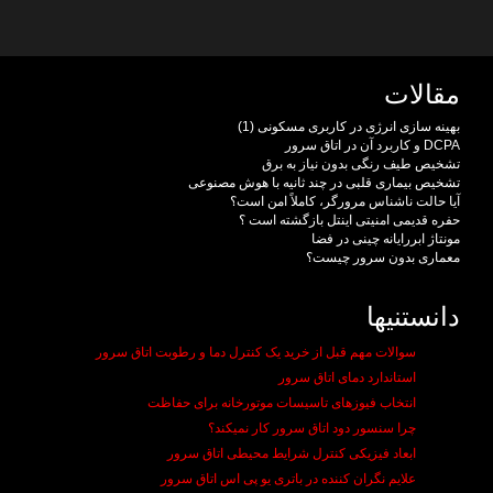
مقالات
بهینه سازی انرژی در کاربری مسکونی (1)
DCPA و کاربرد آن در اتاق سرور
تشخیص طیف رنگی بدون نیاز به برق
تشخیص بیماری قلبی در چند ثانیه با هوش مصنوعی
آیا حالت ناشناس مرورگر، کاملاً امن است؟
حفره قدیمی امنیتی اینتل بازگشته است ؟
مونتاژ ابررایانه چینی در فضا
معماری بدون سرور چیست؟
دانستنیها
سوالات مهم قبل از خرید یک کنترل دما و رطوبت اتاق سرور
استاندارد دمای اتاق سرور
انتخاب فیوزهای تاسیسات موتورخانه برای حفاظت
چرا سنسور دود اتاق سرور کار نمیکند؟
ابعاد فیزیکی کنترل شرایط محیطی اتاق سرور
علایم نگران کننده در باتری یو پی اس اتاق سرور