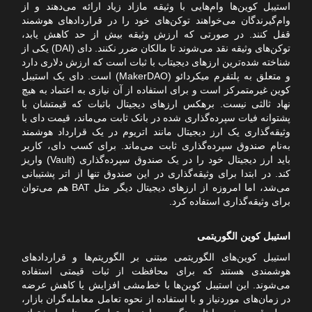
استیبل کوین‌ها وام‌هایی با وثیقه مازاد زیاد ارائه می‌دهند و از
وام‌گیرندگان می‌خواهند توکن‌های خود را در قراردادهای هوشمند
قفل کنند. در صورتی که ارزش وثیقه بیش از حد کاهش یابد،
توکن‌های وثیقه نقد می‌شوند تا مالکان ضرر نکنند. دای (DAI) یکی از
شناخته شده‌ترین ارزهای دیجیتاب با ثبات است که ارزش دلاری دارد
و متعلق به پلتفرم میکردائو (MakerDAO) است. دای یک استیبل
کوین غیرمتمرکز است و برای استفاده از آن نیازی به اعتماد به هیچ
نهاد ثالثی نیست. برهکس ارزهای دیجیتال باثبات که قیمتشان با
پشتوانه فیات سپرده‌گذاری ‌شده در بانک ثابت می‌ماند، قیمت دای با
وثیقه‌گذاری یک ارز دیجیتال مانند اتریوم در یک قرارداد هوشمند
به‌نام صندوق سپرده‌گذاری ثابت می‌ماند. برای کسب دای، کاربر
باید ارز دیجیتال خود را در یک صندوق سپرده‌گذاری (Vault) واریز
کند. در ابتدا برای وثیقه‌گذاری در این صندوق تنها از اتر پشتیبانی
می‌شد، اما امروزه از ارزهای دیجیتال دیگر مثل BAT هم می‌توان
برای وثیقه‌گذاری استفاده کرد.
استیبل کوین الگوریتمی
استیبل کوین‌های الگوریتمی مبتنی بر الگوریتم‌ها و قراردادهای
هوشمندی هستند که برای محافظت از ثبات قیمتی استفاده
می‌شوند. این استیبل کوین‌ها با خط‌مشی افزایش یا کاهش عرضه
در زمان‌های موردنیاز و با استفاده از نحوه تعامل معامله‌گران بازار،