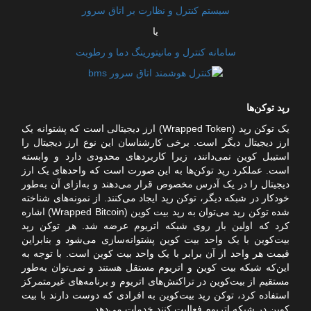
سیستم کنترل و نظارت بر اتاق سرور
یا
سامانه کنترل و مانیتورینگ دما و رطوبت
رپد توکن‌ها
یک توکن رپد (Wrapped Token) ارز دیجیتالی است که پشتوانه یک
ارز دیجیتال دیگر است. برخی کارشناسان این نوع ارز دیجیتال را
استیبل کوین نمی‌دانند، زیرا کاربردهای محدودی دارد و وابسته
است. عملکرد رپد توکن‌ها به این صورت است که واحدهای یک ارز
دیجیتال را در یک آدرس مخصوص قرار می‌دهند و به‌ازای آن به‌طور
خودکار در شبکه دیگر، توکن رپد ایجاد می‌کنند. از نمونه‌های شناخته
شده توکن رپد می‌توان به رپد بیت کوین (Wrapped Bitcoin) اشاره
کرد که اولین بار روی شبکه اتریوم عرضه شد. هر توکن رپد
بیت‌کوین با یک واحد بیت کوین پشتوانه‌سازی می‌شود و بنابراین
قیمت هر واحد از آن برابر با یک واحد بیت کوین است. با توجه به
این‌که شبکه بیت کوین و اتریوم مستقل هستند و نمی‌توان به‌طور
مستقیم از بیت‌کوین در تراکنش‌های اتریوم و برنامه‌های غیرمتمرکز
استفاده کرد، توکن رپد بیت‌کوین به افرادی که دوست دارند با بیت
کوین در شبکه اتریوم فعالیت کنند خدمات می‌دهد.