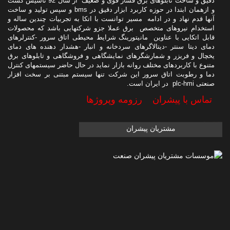
دقیق و ساخت تابلوهای برق فشار قوی و ضعیف از سال 92 تاسیس گشت
و ازهمان ابتدا در حوزه کاربرد ابزار دقیق در bms و سپس تولید و ساخت
آنها قدم نهاد و در ادامه مسیر توانست با اتکا به تجربیات چندین ساله و
استخدام نیروهای متخصص برق عملا جزو شرکتهایی باشد که محصولات
قابل اتکایی با عناوین مانیتورینگ شرایط محیطی اتاق سرور -کنترلرهای
دمای دیتا سنتر -دیتالاگرهای سردخانه و انبار -هشدار دهنده های دمای
یخچال و فریزر و شمارشگرهای نمایشگاهی و فروشگاهی و تابلوهای برق
متنوع با کاربردهای مختلف روانه بازار نماید در حال حاضر سیستمهای کنترل
دما و رطوبت اتاق سرور این شرکت تنها سیستم مبتنی بر سخت افزار
صنعتی plc-hmi در ایران است.
تماس با پیشران
رزومه وپروژها
مشتریان پیشران