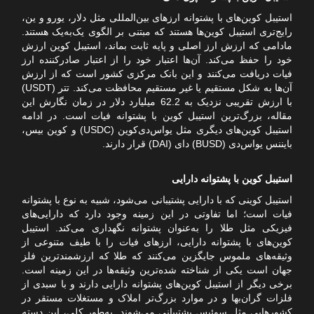
استیبل کوین‌های با پشتوانه ارزهای بین‌المللی مثل دلار، یورو و ین،
رایج‌تری استیبل کوین‌ها هستند که مبتنی بر الگوی یک‌به‌یک هستند.
مادامی که ارزش ارز اصلی و پایه ثابت بماند، استیبل کوین ارزش
خود را حفظ می‌کند. آن‌ها اعتبار خود را از اعتبار صادرکننده ارز
فیات دریافت می‌کنند و این بانک مرکزی کشور است که از ارزش
آن‌ها به شکل مستقیم یا غیر مستقیم محافظت می‌کند. تتر (USDT)
با ارزش تقریبی نزدیک به 62.2 میلیارد دلار در زمان نگارش این
مقاله، بزرگ‌ترین استیبل کوین با پشتوانه فیات است. در ادامه
استیبل کوین‌های دیگری مثل یواس‌دی‌کوین (USDC) و کوین بیس،
بایننس یواس‌دی (BUSD) دای (DAI) قرار دارند.
استیبل کوین با پشتوانه دارایی
استیبل کوینی که با دارایی پشتیبانی می‌شود، شبیه به نوع با پشتوانه
فیات است؛ اما تفاوتی در این زمینه وجود دارد که دارایی‌های
فیزیکی مثل طلا را به‌عنوان پشتوانه نگهداری می‌کند. استیبل
کوین‌های با پشتوانه دارایی، ارزهای فیات را با طیف متنوعی از
وثیقه‌های ملموس جایگزین می‌کنند که طلا که ارزشمندترین فلز
جهان است یکی از شناخته شده‌ترین وثیقه‌ها در این زمینه است.
برخی دیگر از استیبل کوین‌های پشتوانه دارایی دارند و با سبدی از
فلزات گران‌بها و در موارد بزرگ‌تر املاک و مستغلات مستقر در
کشورهایی مثل سوئیس پشتیبانی می‌شوند. به‌طور کلی، این دسته