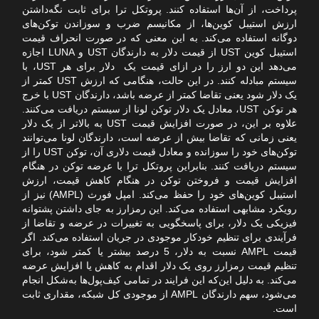
پرداخت، از آن‌ها استفاده کنند. پروتکل ترا برای ثابت نگه‌داشتن
ارزش استیبل کوین‌ها، از مکانیسم ضرب و سوزاندن توکن‌های
دوگانه استفاده می‌کند. به این معنی که در صورت انحراف قیمت
استیبل کوین‌ UST از قیمت دلار به دارندگان UST و LUNA اجازه
می‌دهد این دو ارز را در ازای قیمت یک دلار برای هر UST، با
سیستم مبادله کنند. در این حالت، هنگامی که ارزش UST کمتر از
یک دلار شود یعنی تقاضا کمتر از عرضه باشد، دارندگان UST با خرج
هر توکن UST، معادل یک دلار توکن لونا از سیستم دریافت می‌کنند.
علاوه بر این، در صورت افزایش قیمت UST به بالاتر از یک دلار
یعنی زمانی که تقاضا بیش از عرضه است، دارندگان لونا می‌توانند
توکن‌های خود را سوزانده و معادل قیمت دلاری آن، توکن UST را از
سیستم دریافت کنند. بنابراین پروتکل ترا با عرضه توکن در هنگام
افزایش قیمت و فروختن توکن در هنگام کاهش قیمت، ارزش
استیبل کوین‌های خود را حفظ می‌کند. امپل فورث (AMPL) نیز از
رویکرد مشابهی استفاده می‌کند. این رمزارز به جای داشتن پشتوانه‌
فیزیکی یک دلار، برای پاسخگویی به تغییرات در عرضه و تقاضا از
فرآیندی برای تنظیم خودکار موجودی در جریان استفاده می‌کند. اگر
قیمت AMPL نسبت به دلار، 5 درصد بیشتر یا کمتر شود، برای
تنظیم قیمت رمزارز روی یک دلار اقدام به کاهش یا افزایش عرضه
می‌کند. به دلیل این‌که این فرایند در تمامی کیف‌پول‌ها به‌شکل انجام
می‌شود، سهم دارندگان AMPL از موجودی کل شبکه، مقداری ثابت
است.