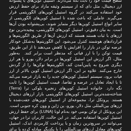
سطح قیمت خود را ثابت نگه می‌دارند. استیبل کوین‌های با پشتوانه
ارز دیجیتال، مثل دای که از سیستم وثیقه مازاد برای حفظ ارزش
خود استفاده می‌کنند در گروه استیبل کوین‌های الگوریتمی قرار
می‌گیرند. عاملی که باعث شده تا استیبل کوین‌های الگوریتمی از
سایر انواع استیبل کوین‌ها دیگر متمایز شوند، بی‌پشتوانه بودن آن‌ها
است. به بیان دقیق‌تر، استیبل کوین‌های الگوریتمی، پیچیده‌ترین نوع
ارزهای با ثبات هستند هستند که ارزش آن‌ها از طریق الگوریتم‌ها و
قرارداد‌های هوشمند کنترل می‌شود. این الگوریتم‌ها به‌شکل خودکار
عرضه توکن در بازار را افزایش یا کاهش می‌دهند تا از این طریق،
قیمت توکن را با ارز فیاتی که مدنظر است برابر کنند. به‌طور
مثال، اگر ارزش این استیبل کوین‌ها در برابر دلار، یورو یا هر ارز
دیگری شروع به پایین‌آمدن کند، الگوریتم‌ها توکن‌ها را از گردش
خارج می‌کنند. علاوه بر این، اگر ارزش استیبل کوین بالاتر از ارز
فیات برود، سیستم استیبل کوین‌های جدید را به بازار عرضه می‌کند
تا با ایجاد تعادل در عرضه و تقاضا، قیمت استیبل کوین‌ها را ثابت
نگه دارد. خانواده استیبل کوین‌های زنجیره بلوکی ترا (Terra)
شناخته‌شده‌ترین استیبل کوین‌های الگوریتمی بازار ارزهای دیجیتال
هستند. پروتکل ترا، مجموعه‌ای از استیبل کوین‌های جفت‌شده با
ارزهای بین‌المللی مثل دلار، یورو، ین ژاپن و وون کره جنوبی است.
این پروتکل از توکن بومی خود به‌نام لونا (LUNA) برای حفظ ارزش
استیبل کوین‌ها استفاده می‌کند. در این حالت، کاربران ترا در جهان،
می‌توانند در سریع‌ترین زمان و با پرداخت کارمزدی اندک، استیبل
کوین‌های معادل ارزهای بین‌المللی را با یکدیگر مبادله کرده یا برای