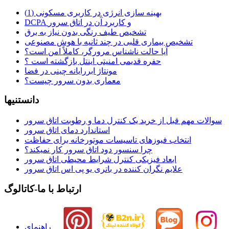
بهینه سازی انرژی در کاربری مسکونی (1)
DCPA و کاربرد آن در اتاق سرور
تشخیص طیف رنگی بدون نیاز به برق
تشخیص بیماری قلبی در چند ثانیه با هوش مصنوعی
آیا حالت ناشناس مرورگر، کاملاً امن است؟
حفره قدیمی امنیتی اینتل بازگشته است ؟
مونتاژ ابررایانه چینی در فضا
معماری بدون سرور چیست؟
دانستنیها
سوالات مهم قبل از خرید یک کنترل دما و رطوبت اتاق سرور
استاندارد دمای اتاق سرور
انتخاب فیوزهای تاسیسات موتورخانه برای حفاظت
چرا سنسور دود اتاق سرور کار نمیکند؟
ابعاد فیزیکی کنترل شرایط محیطی اتاق سرور
علایم نگران کننده در باتری یو پی اس اتاق سرور
ارتباط با ما-کاتالوگ
راهنمای