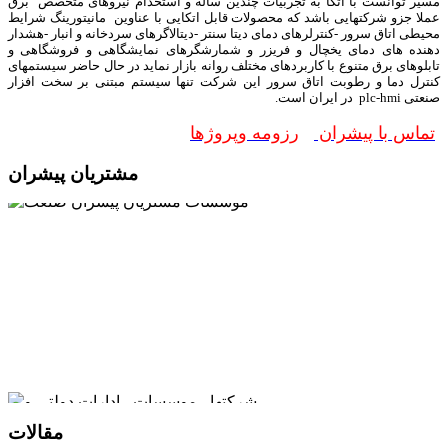
مسیر توانست با اتکا به تجربیات چندین ساله و استخدام نیروهای متخصص برق
عملا جزو شرکتهایی باشد که محصولات قابل اتکایی با عناوین مانیتورینگ شرایط
محیطی اتاق سرور -کنترلرهای دمای دیتا سنتر -دیتالاگرهای سردخانه و انبار -هشدار
دهنده های دمای یخچال و فریزر و شمارشگرهای نمایشگاهی و فروشگاهی و
تابلوهای برق متنوع با کاربردهای مختلف روانه بازار نماید در حال حاضر سیستمهای
کنترل دما و رطوبت اتاق سرور این شرکت تنها سیستم مبتنی بر سخت افزار
صنعتی plc-hmi در ایران است.
تماس با پیشران
رزومه وپروژها
مشتریان پیشران
مقالات