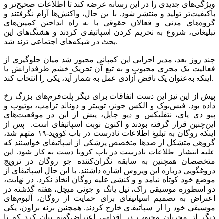
ویژگی‌های جدیدی را در این رسانه عرضه کند تا اطلاعات صحیح‌تر و
باکیفیت‌تر تولید و منتشر شود. با این حال، واکنش‌ها آرام نگرفتند و
گروه‌های مدنی و فعالان حقوقی با به راه انداختن کمپین‌های
تبلیغاتی، شروع به تحریم کردن اسپاتیفای کردند و هشتگ‌های این
بحث در شبکه‌های اجتماعی ترند شد.
چند روز بعد، مدیر اجرایی این کمپانی مجبور شد میان جلوگیری از
فعالیت یک مجری محبوب و به تبع آن تحریک خشم طرفدارانش یا
اینکه به‌عنوان یک ناقض آزادی عمل به شمار آید، یکی را انتخاب کند.
پیش از این نیز این دست اتفاقات برای دیگر پلت‌فرم‌های بزرگ رخ
داده بود. فیس‌بوک و الکس جونز، توییتر و دونالد ترامپ، یوتیوب و
پیو دی پای، نتفلیکس و دیو چاپل، پیش از این در موقعیت‌های
این‌چنین قرار گرفته بودند و اکنون نوبت اسپاتیفای است. پس از
اینکه روگان به تبلیغ اطلاعات نادرست در باب کووید-۱۹ متهم شد،
گروهی متشکل از صدها متخصص پزشکی از اسپاتیفای خواستند که
علیه انتشار اطلاعات نادرست در باب کرونا دست به کار شود. این
متخصصان همچنین به سابقه نگران‌کننده جو روگان در ترویج
دروغگویی درباره این ویروس اشاره داشتند. با این حال اسپاتیفای از
موضع خود کوتاه نیامد و واکنشی علیه روگان اتخاذ نکرد. در نهایت،
دو اسطوره موسیقی راک، نیل یانگ و جونی میچل، هفته گذشته در
اعتراض به تصمیم اسپاتیفای برای حمایت از روگان، آلبوم‌های
موسیقی خود را از اسپاتیفای خارج کردند. همچنین برنه براون، یکی
دیگر از مجریان محبوب در اقدامی اعتراض‌گونه بیان کرد که تا