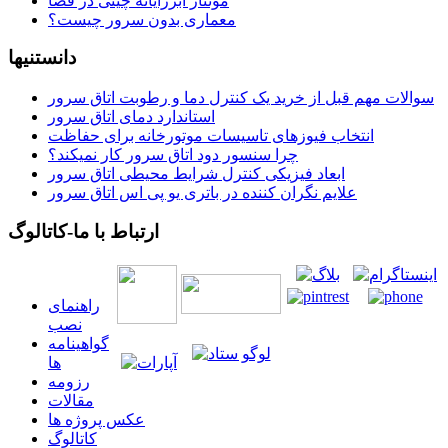
مونتاژ ابررایانه چینی در فضا
معماری بدون سرور چیست؟
دانستنیها
سوالات مهم قبل از خرید یک کنترل دما و رطوبت اتاق سرور
استاندارد دمای اتاق سرور
انتخاب فیوزهای تاسیسات موتورخانه برای حفاظت
چرا سنسور دود اتاق سرور کار نمیکند؟
ابعاد فیزیکی کنترل شرایط محیطی اتاق سرور
علایم نگران کننده در باتری یو پی اس اتاق سرور
ارتباط با ما-کاتالوگ
راهنمای
نصب
گواهينامه
ها
رزومه
مقالات
عکس پروژه ها
کاتالوگ