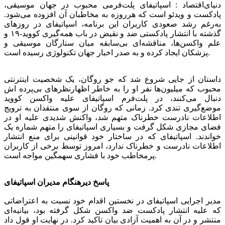
دنیای‌اقتصاد : اسپاتیفای پلت‌فرمی محبوب در جهان موسیقی،
پادکست و ویدئو است که هرروزه به مخاطبان آن افزوده می‌شود.
به‌رغم رشد صعودی کاربران این برنامه، اسپاتیفای در روزهای
گذشته با انتشار پادکستی ضد و نقیض در باب همه‌گیری کووید-۱۹ و
علم واکسن‌ها، مناقشه‌ای بی‌سابقه میان ستارگان موسیقی و
پزشکان ایجاد کرده و به صدر اخبار جهان تکنولوژی رسیده است.
داستان از جایی شروع شد که جو روگان، یک شخصیت اینترنتی
محبوب که میلیون‌ها نفر او را به خاطر اظهارنظرهای بی‌پرده ‌اش
دنبال می‌کنند، در پلت‌فرم اسپاتیفای علیه واکسن کووید
موضع‌گیری تندی کرد. زمانی که روگان از سوی منتقدان به ترویج
اطلاعات نادرست خطرناک متهم شد، واکنش شدیدی علیه او در
فضای مجازی شکل گرفت و بسیاری اسپاتیفای را متهم شماره یک
خواندند. اسپاتیفای که در ساختار خود قوانینی برای منع انتشار
اطلاعات نادرست و خطرناک ندارد، امروز توسط برخی از کاربران
پرمخاطب خود با فشاری سهمگین مواجه است.
پاسخ دیرهنگام مدیران اسپاتیفای
مدیر اجرایی اسپاتیفای در نخستین اقدام خود نسبت به اعتراضاتی
که علیه انتشار پادکست ضد واکسن شکل گرفته بود، بیانیه‌ای
منتشر و در آن به اهمیت آزادی بیان تاکید کرد. در نهایت او قول داد