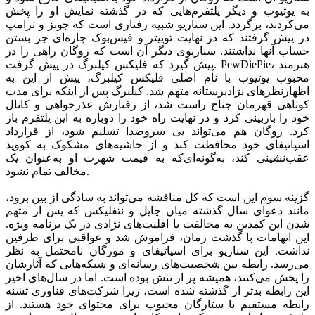
به یوتیوب و دیگر پلتفرم‌هایی که در گذشته نمایش او را پخش
می‌کردند، برگردد. این سناریو شبیه رفتاری است که جونز و ترامپ
در پیش گرفتند که در نهایت توییتر و فیس‌بوک چاره‌ای جز بستن
حساب آنها نداشتند. سناریوی دیگر آن است که روگان راهی را در
پیش گیرد که فلیکس کیلبرگ در پیش گرفت. PewDiePie، هنرمند
محبوب یوتیوب با نام اصلی فلیکس کیلبرگ، پیش از این به
اظهارنظرهای نژادپرستانه متهم شد. کیلبرگ پس از اینکه برای مدت
کوتاهی قهرمان جناج راست شد، از رفتارش عذرخواهی و کانال
خود را بازبینی کرد و در نهایت راه خود را دوباره به این پلتفرم باز
کرد. روگان هم می‌تواند بی سروصدا تسلیم شود، از قرارداد
اسپاتیفای خود محافظت کند و از حاشیه‌های مشکوک به کووید
عقب‌نشینی کند، به‌گونه‌ای‌که به قیمت شهرت او به‌عنوان یک
مخالف تمام نشود.
گزینه سوم این است که کل مناقشه می‌تواند به سادگی از بین برود،
مانند دعوای سال گذشته میان چاپل و نتفلیکس که پس از متهم
شدن این کمدین به مخالفت با اقلیت‌های نژادی در یک برنامه ویژه.
این اتهامات با گذشت زمان، فراموش شد و عواقبی برای طرفین
نداشت. این سناریو برای اسپاتیفای و مورگان نامحتمل به نظر
می‌رسد. رابطه بین شخصیت‌های رسانه‌ای و شبکه‌هایی که آثارشان
را پخش می‌کنند، همیشه پر از تنش بوده است. اما در سال‌های اخیر
این رابطه بدتر از گذشته شده است، زیرا شرکت‌های فناوری تشنه
رابطه مستقیم با ستارگان محبوب برای محتوای خود هستند. از