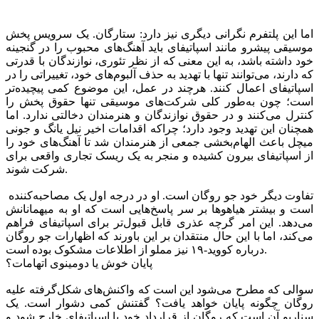
اما این پلتفرم نگرانی دیگری نیز دارد: ستارگان. یک سرویس پخش
موسیقی پیشرو مانند اسپاتیفای باید آهنگ‌های محبوب را در گنجینه
خود داشته باشد، به این معنی که از نظر تئوری، نوازندگان با قدرتی
که دارند، می‌توانند تنها با تهدید به حذف آلبوم‌های خود، تغییراتی را در
اسپاتیفای اعمال کنند. هرچند در عمل، این موضوع کمی پیچیده‌تر
است؛ چون به‌طور کلی شرکت‌های موسیقی تنها حقوق پخش را
کنترل می‌کنند و در حقوق نوازندگان و هنرمندان دخالتی ندارد. اما
همچنان این تهدید وجود دارد؛ چراکه اقدامات اخیر نیل یانگ و جونی
میچل باعث الهام‌بخشی جمعی از هنرمندان شد تا آهنگ‌های خود را
از اسپاتیفای بیرون کشیده و منجر به یک ریسک تجاری واقعی برای
شرکت شوند.
تفاوت دیگر خود جو روگان است. او در درجه اول یک مصاحبه‌کننده
است و بیشتر هیاهوها بر سر پاسخ‌هایی است که او به ‌میهمانانش
می‌دهد. این امر گرچه عذری قابل قبول‌تر برای اسپاتیفای فراهم
می‌کند، اما با این حال منتقدان بر این باورند که اظهارات جو روگان
درباره کووید-۱۹ نیز مملو از اطلاعات مشکوک بوده است.
پایان خوش یا دومینوی اتهامات؟
سوالی که مطرح می‌شود این است که واکنش‌های شکل‌گرفته علیه
روگان چگونه پایان خواهد یافت؟ گفتنش کمی دشوار است. یک
سناریو آن است که روگان از قرارداد خود با اسپاتیفای خارج شود و