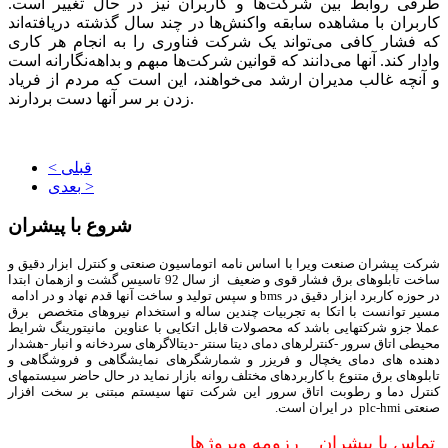
طرفی روابط بین شرکت‌ها و کاربران نیز در حال تغییر است.
کاربران با مشاهده سابقه واکنش‌ها در چند سال گذشته دریافته‌اند
که فشار کافی می‌تواند یک شرکت فناوری را به انجام هر کاری
وادار کند. آنها می‌دانند که قوانین شرکت‌ها مبهم و بداهه‌نگارانه است
و آنچه غالب مدیران ارشد می‌خواهند، این است که مردم از فریاد
زدن بر سر آنها دست بردارند.
< قبلی
بعدی >
شروع با پیشران
شرکت پیشران صنعت ویرا با اساس نامه اتوماسیون صنعتی و کنترل ابزار دقیق و
ساخت تابلوهای برق فشار قوی و ضعیف از سال 92 تاسیس گشت و ازهمان ابتدا
در حوزه کاربرد ابزار دقیق در bms و سپس تولید و ساخت آنها قدم نهاد و در ادامه
مسیر توانست با اتکا به تجربیات چندین ساله و استخدام نیروهای متخصص برق
عملا جزو شرکتهایی باشد که محصولات قابل اتکایی با عناوین مانیتورینگ شرایط
محیطی اتاق سرور -کنترلرهای دمای دیتا سنتر -دیتالاگرهای سردخانه و انبار -هشدار
دهنده های دمای یخچال و فریزر و شمارشگرهای نمایشگاهی و فروشگاهی و
تابلوهای برق متنوع با کاربردهای مختلف روانه بازار نماید در حال حاضر سیستمهای
کنترل دما و رطوبت اتاق سرور این شرکت تنها سیستم مبتنی بر سخت افزار
صنعتی plc-hmi در ایران است.
تماس با پیشران
رزومه وپروژها