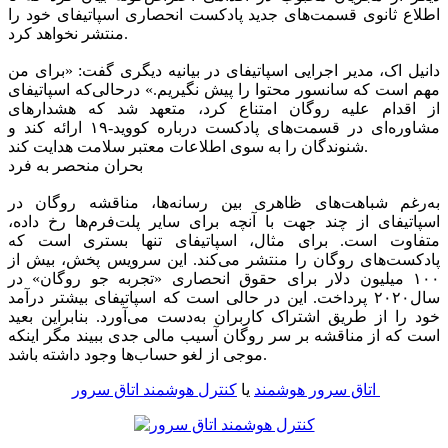
اطلاع ثانوی قسمت‌های جدید پادکست انحصاری اسپاتیفای خود را
منتشر نخواهد کرد.
دانیل اک، مدیر اجرایی اسپاتیفای در بیانیه دیگری گفت: «برای من
مهم است که سانسور محتوا را پیش نگیریم.» درحالی‌که اسپاتیفای
از اقدام علیه روگان امتناع کرد، متعهد شد که هشدارهای
مشاوره‌ای در قسمت‌های پادکست درباره کووید-۱۹ ارائه کند و
شنوندگان را به سوی اطلاعات معتبر سلامت هدایت کند.
بحران منحصر به فرد
به‌رغم شباهت‌های ظاهری بین رسانه‌ها، مناقشه روگان در
اسپاتیفای از چند جهت با آنچه برای سایر پلت‌فرم‌ها رخ داده،
متفاوت است. برای مثال، اسپاتیفای تنها بستری است که
پادکست‌های روگان را منتشر می‌کند. این سرویس پخش، بیش از
۱۰۰ میلیون دلار برای حقوق انحصاری «تجربه جو روگان» در
سال۲۰۲۰ پرداخت. این در حالی است که اسپاتیفای بیشتر درآمد
خود را از طریق اشتراک کاربران به‌دست می‌آورد. بنابراین بعید
است که از مناقشه بر سر روگان آسیب مالی جدی ببیند مگر اینکه
موجی از لغو حساب‌ها وجود داشته باشد.
کنترل هوشمند اتاق سرور
اتاق سرور هوشمند
یا