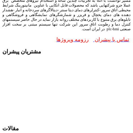
مسیر توانست با اتکا به تجربیات چندین ساله و استخدام نیروهای متخصص برق
عملا جزو شرکتهایی باشد که محصولات قابل اتکایی با عناوین مانیتورینگ شرایط
محیطی اتاق سرور -کنترلرهای دمای دیتا سنتر -دیتالاگرهای سردخانه و انبار -هشدار
دهنده های دمای یخچال و فریزر و شمارشگرهای نمایشگاهی و فروشگاهی و
تابلوهای برق متنوع با کاربردهای مختلف روانه بازار نماید در حال حاضر سیستمهای
کنترل دما و رطوبت اتاق سرور این شرکت تنها سیستم مبتنی بر سخت افزار
صنعتی plc-hmi در ایران است.
تماس با پیشران
رزومه وپروژها
مشتریان پیشران
مقالات