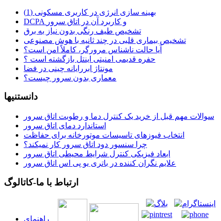
بهینه سازی انرژی در کاربری مسکونی (1)
DCPA و کاربرد آن در اتاق سرور
تشخیص طیف رنگی بدون نیاز به برق
تشخیص بیماری قلبی در چند ثانیه با هوش مصنوعی
آیا حالت ناشناس مرورگر، کاملاً امن است؟
حفره قدیمی امنیتی اینتل بازگشته است ؟
مونتاژ ابررایانه چینی در فضا
معماری بدون سرور چیست؟
دانستنیها
سوالات مهم قبل از خرید یک کنترل دما و رطوبت اتاق سرور
استاندارد دمای اتاق سرور
انتخاب فیوزهای تاسیسات موتورخانه برای حفاظت
چرا سنسور دود اتاق سرور کار نمیکند؟
ابعاد فیزیکی کنترل شرایط محیطی اتاق سرور
علایم نگران کننده در باتری یو پی اس اتاق سرور
ارتباط با ما-کاتالوگ
راهنمای