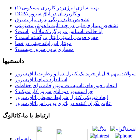
بهینه سازی انرژی در کاربری مسکونی (1)
DCPA و کاربرد آن در اتاق سرور
تشخیص طیف رنگی بدون نیاز به برق
تشخیص بیماری قلبی در چند ثانیه با هوش مصنوعی
آیا حالت ناشناس مرورگر، کاملاً امن است؟
حفره قدیمی امنیتی اینتل بازگشته است ؟
مونتاژ ابررایانه چینی در فضا
معماری بدون سرور چیست؟
دانستنیها
سوالات مهم قبل از خرید یک کنترل دما و رطوبت اتاق سرور
استاندارد دمای اتاق سرور
انتخاب فیوزهای تاسیسات موتورخانه برای حفاظت
چرا سنسور دود اتاق سرور کار نمیکند؟
ابعاد فیزیکی کنترل شرایط محیطی اتاق سرور
علایم نگران کننده در باتری یو پی اس اتاق سرور
ارتباط با ما-کاتالوگ
راهنمای