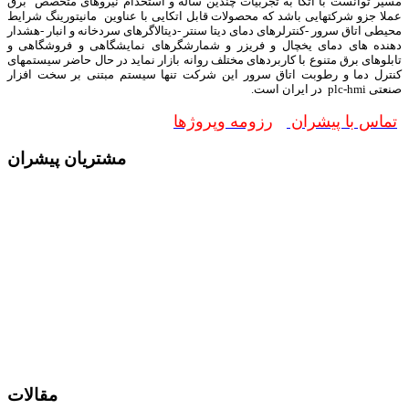
مسیر توانست با اتکا به تجربیات چندین ساله و استخدام نیروهای متخصص برق
عملا جزو شرکتهایی باشد که محصولات قابل اتکایی با عناوین مانیتورینگ شرایط
محیطی اتاق سرور -کنترلرهای دمای دیتا سنتر -دیتالاگرهای سردخانه و انبار -هشدار
دهنده های دمای یخچال و فریزر و شمارشگرهای نمایشگاهی و فروشگاهی و
تابلوهای برق متنوع با کاربردهای مختلف روانه بازار نماید در حال حاضر سیستمهای
کنترل دما و رطوبت اتاق سرور این شرکت تنها سیستم مبتنی بر سخت افزار
صنعتی plc-hmi در ایران است.
تماس با پیشران
رزومه وپروژها
مشتریان پیشران
مقالات