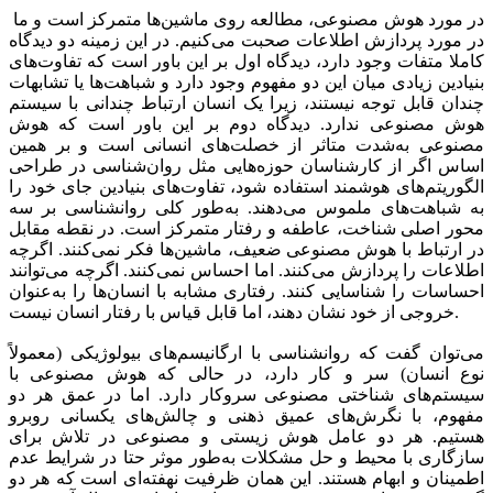
در مورد هوش مصنوعی، مطالعه روی ماشین‌ها متمرکز است و ما
در مورد پردازش اطلاعات صحبت می‌کنیم. در این زمینه دو دیدگاه
کاملا متفات وجود دارد، دیدگاه اول بر این باور است که تفاوت‌های
بنیادین زیادی میان این دو مفهوم وجود دارد و شباهت‌ها یا تشابهات
چندان قابل توجه نیستند، زیرا یک انسان ارتباط چندانی با سیستم
هوش مصنوعی ندارد. دیدگاه دوم بر این باور است که هوش
مصنوعی به‌شدت متاثر از خصلت‌های انسانی است و بر همین
اساس اگر از کارشناسان حوزه‌هایی مثل روان‌شناسی در طراحی
الگوریتم‌های هوشمند استفاده شود، تفاوت‌های بنیادین جای خود را
به شباهت‌های ملموس می‌دهند. به‌طور کلی روانشناسی بر سه
محور اصلی شناخت، عاطفه و رفتار متمرکز است. در نقطه مقابل
در ارتباط با هوش مصنوعی ضعیف، ماشین‌ها فکر نمی‌کنند. اگرچه
اطلاعات را پردازش می‌کنند. اما احساس نمی‌کنند. اگرچه می‌توانند
احساسات را شناسایی کنند. رفتاری مشابه با انسان‌ها را به‌عنوان
خروجی از خود نشان دهند، اما قابل قیاس با رفتار انسان نیست.
می‌توان گفت که روانشناسی با ارگانیسم‌های بیولوژیکی (معمولاً
نوع انسان) سر و کار دارد، در حالی که هوش مصنوعی با
سیستم‌های شناختی مصنوعی سروکار دارد. اما در عمق هر دو
مفهوم، با نگرش‌های عمیق ذهنی و چالش‌های یکسانی روبرو
هستیم. هر دو عامل هوش زیستی و مصنوعی در تلاش برای
سازگاری با محیط و حل مشکلات به‌طور موثر حتا در شرایط عدم
اطمینان و ابهام هستند. این همان ظرفیت نهفته‌ای است که هر دو