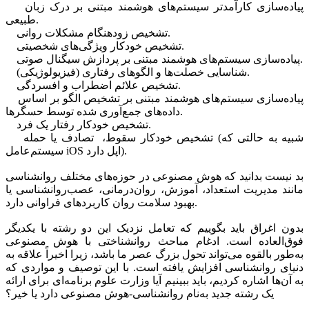
پیاده‌سازی کارآمدتر سیستم‌های هوشمند مبتنی بر درک زبان
طبیعی.
تشخیص زودهنگام مشکلات روانی.
تشخیص خودکار ویژگی‌های شخصیتی.
پیاده‌سازی سیستم‌های هوشمند مبتنی بر پردازش سیگنال صوتی.
شناسایی خصلت‌ها و الگوهای رفتاری (فیزیولوژیکی).
تشخیص علائم اضطراب و افسردگی.
پیاده‌سازی سیستم‌های هوشمند مبتنی بر تشخیص الگو بر اساس
داده‌های جمع‌آوری شده توسط حسگر‌ها.
تشخیص خودکار رفتار یک فرد.
تشخیص خودکار سقوط، تصادف یا حمله (شبیه به حالتی که
سیستم‌عامل iOS اپل دارد).
بد نیست بدانید که هوش مصنوعی در حوزه‌های مختلف روانشناسی
مانند مدیریت استعداد، آموزش، روان‌درمانی، عصب‌روانشناسی یا
بهبود سلامت روان کاربردهای فراوانی دارد.
بدون اغراق باید بگوییم که تعامل نزدیک این دو رشته با یکدیگر
فوق‌العاده است. ادغام مباحث روانشناختی با هوش مصنوعی
به‌طور بالقوه می‌تواند تحول بزرگ عصر ما باشد، زیرا اخیراً علاقه به
دنیای روانشناسی افزایش یافته است. با این توصیف و مواردی که
به آن‌ها اشاره کردیم، باید ببینیم آیا وزارت علوم برنامه‌ای برای ارائه
یک رشته جدید به‌نام روانشناسی-هوش‌ مصنوعی دارد یا خیر؟