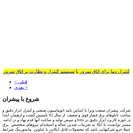
کنترل دما برای اتاق سرور
یا
سیستم کنترل و نظارت بر اتاق سرور
< قبلی
بعدی >
شروع با پیشران
شرکت پیشران صنعت ویرا با اساس نامه اتوماسیون صنعتی و کنترل ابزار دقیق و
ساخت تابلوهای برق فشار قوی و ضعیف از سال 92 تاسیس گشت و ازهمان ابتدا
در حوزه کاربرد ابزار دقیق در bms و سپس تولید و ساخت آنها قدم نهاد و در ادامه
مسیر توانست با اتکا به تجربیات چندین ساله و استخدام نیروهای متخصص برق
عملا جزو شرکتهایی باشد که محصولات قابل اتکایی با عناوین مانیتورینگ شرایط