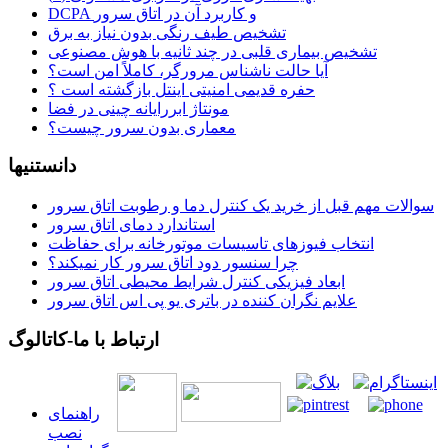
DCPA و کاربرد آن در اتاق سرور
تشخیص طیف رنگی بدون نیاز به برق
تشخیص بیماری قلبی در چند ثانیه با هوش مصنوعی
آیا حالت ناشناس مرورگر، کاملاً امن است؟
حفره قدیمی امنیتی اینتل بازگشته است ؟
مونتاژ ابررایانه چینی در فضا
معماری بدون سرور چیست؟
دانستنیها
سوالات مهم قبل از خرید یک کنترل دما و رطوبت اتاق سرور
استاندارد دمای اتاق سرور
انتخاب فیوزهای تاسیسات موتورخانه برای حفاظت
چرا سنسور دود اتاق سرور کار نمیکند؟
ابعاد فیزیکی کنترل شرایط محیطی اتاق سرور
علایم نگران کننده در باتری یو پی اس اتاق سرور
ارتباط با ما-کاتالوگ
راهنمای
نصب