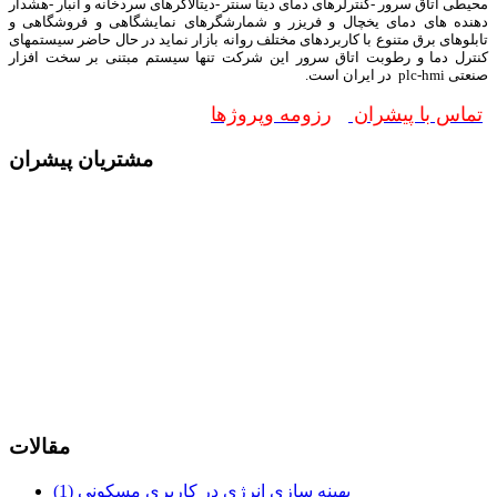
محیطی اتاق سرور -کنترلرهای دمای دیتا سنتر -دیتالاگرهای سردخانه و انبار -هشدار
دهنده های دمای یخچال و فریزر و شمارشگرهای نمایشگاهی و فروشگاهی و
تابلوهای برق متنوع با کاربردهای مختلف روانه بازار نماید در حال حاضر سیستمهای
کنترل دما و رطوبت اتاق سرور این شرکت تنها سیستم مبتنی بر سخت افزار
صنعتی plc-hmi در ایران است.
تماس با پیشران
رزومه وپروژها
مشتریان پیشران
مقالات
بهینه سازی انرژی در کاربری مسکونی (1)