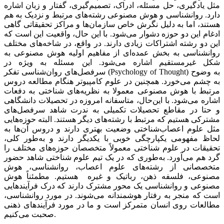
مثل یادگیری، حل مسئله، ادراک، تصمیم‌گیری، گفتار و زبان اشاره
دارد. روانشناسی و هوش مصنوعی رشته‌های مرتبط و نزدیک به هم
هستند، اما به دلیل نگرش خاص سازمان‌ها و مراکز تحقیقاتی گاهی
ادغام این دو حوزه دشوار می‌شود. با این حال، واقعیت این است که
این دو رشته‌ اشتراکات زیادی دارند. در واقع، در شاخه‌های مختلف
روانشناسی به بخش عمده‌ای از مفاهیم اولیه هوش مصنوعی به
شکل غیرمستقیم اشاره می‌شود. این مسئله به ویژه در
سرفصل‌های روان‌شناسی تفکر (Psychology of Thought) به وضوح
به چشم می‌خورد. همچنین در علوم کامپیوتر هنگام مطالعه دروس
مرتبط با هوش مصنوعی معمولا به نظریه‌های شناختی به دفعات
اشاره می‌شود. با این‌حال، متاسفانه امروزه در تحصیلات دانشگاهی
و حتا در مقاطع تحصیلات تکمیلی به ندرت شاهد سرفصل‌های
مشترکی هستیم که مرتبط با رشته‌های دیگر هستند. البته حوزه‌هایی
مثل علوم اعصاب‌شناختی وضعیت بهتری دارند و دروس آن‌ها به
لحاظ مفهومی یکپارچگی خوبی با یکدیگر دارند و به‌طور کلی،
تحقیقات در علوم شناختی معمولاً متخصصان حوزه‌های مختلف را
گرد هم می‌آورد. به‌طوری که در یک تیم علوم شناختی شاهد حضور
متخصصانی از رشته‌های علوم اعصاب، روانشناسی، هوش
مصنوعی، فلسفه ذهن، رباتیک و غیره هستیم. مطمئناً هوش
مصنوعی و روانشناسی یک محور مشترک دارند که درک فرآیندهایی
است که منجر به رفتار هوشمندانه می‌شوند. در مورد روانشناسی،
مطالعات روی انسان متمرکز است و ما در مورد فرآیندهای ذهنی
صحبت می‌کنیم.