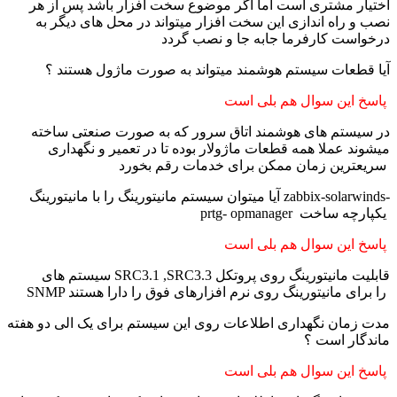
اختیار مشتری است اما اگر موضوع سخت افزار باشد پس از هر
نصب و راه اندازی این سخت افزار میتواند در محل های دیگر به
درخواست کارفرما جابه جا و نصب گردد
آیا قطعات سیستم هوشمند میتواند به صورت ماژول هستند ؟
پاسخ این سوال هم بلی است
در سیستم های هوشمند اتاق سرور که به صورت صنعتی ساخته
میشوند عملا همه قطعات ماژولار بوده تا در تعمیر و نگهداری
سریعترین زمان ممکن برای خدمات رقم بخورد
آیا میتوان سیستم مانیتورینگ را با مانیتورینگ zabbix-solarwinds-
prtg- opmanager یکپارچه ساخت
پاسخ این سوال هم بلی است
سیستم های SRC3.1 ,SRC3.3 قابلیت مانیتورینگ روی پروتکل
SNMP را برای مانیتورینگ روی نرم افزارهای فوق را دارا هستند
مدت زمان نگهداری اطلاعات روی این سیستم برای یک الی دو هفته
ماندگار است ؟
پاسخ این سوال هم بلی است