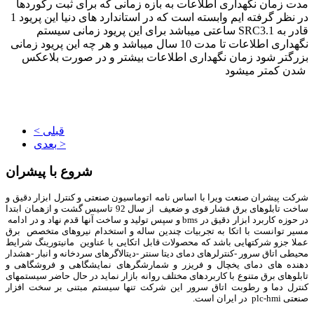
مدت زمان نگهداری اطلاعات به بازه زمانی که برای ثبت رکوردها
در نظر گرفته ایم وابسته است که در استاندارد های دنیا این پریود 1
ساعتی میباشد برای این پریود زمانی سیستم SRC3.1 قادر به
نگهداری اطلاعات تا مدت 10 سال میباشد و هر چه این پریود زمانی
بزرگتر شود زمان نگهداری اطلاعات بیشتر و در صورت بلاعکس
شدن کمتر میشود
< قبلی
بعدی >
شروع با پیشران
شرکت پیشران صنعت ویرا با اساس نامه اتوماسیون صنعتی و کنترل ابزار دقیق و
ساخت تابلوهای برق فشار قوی و ضعیف از سال 92 تاسیس گشت و ازهمان ابتدا
در حوزه کاربرد ابزار دقیق در bms و سپس تولید و ساخت آنها قدم نهاد و در ادامه
مسیر توانست با اتکا به تجربیات چندین ساله و استخدام نیروهای متخصص برق
عملا جزو شرکتهایی باشد که محصولات قابل اتکایی با عناوین مانیتورینگ شرایط
محیطی اتاق سرور -کنترلرهای دمای دیتا سنتر -دیتالاگرهای سردخانه و انبار -هشدار
دهنده های دمای یخچال و فریزر و شمارشگرهای نمایشگاهی و فروشگاهی و
تابلوهای برق متنوع با کاربردهای مختلف روانه بازار نماید در حال حاضر سیستمهای
کنترل دما و رطوبت اتاق سرور این شرکت تنها سیستم مبتنی بر سخت افزار
صنعتی plc-hmi در ایران است.