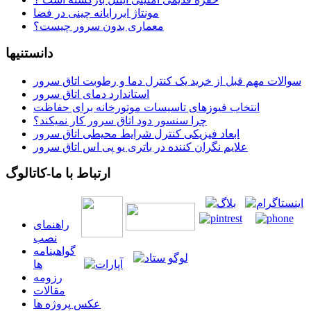
مونتاژ ابررایانه چینی در فضا
معماری بدون سرور چیست؟
دانستنیها
سوالات مهم قبل از خرید یک کنترل دما و رطوبت اتاق سرور
استاندارد دمای اتاق سرور
انتخاب فیوزهای تاسیسات موتورخانه برای حفاظت
چرا سنسور دود اتاق سرور کار نمیکند؟
ابعاد فیزیکی کنترل شرایط محیطی اتاق سرور
علایم نگران کننده در باتری یو پی اس اتاق سرور
ارتباط با ما-کاتالوگ
راهنمای
نصب
گواهينامه
ها
رزومه
مقالات
عکس پروژه ها