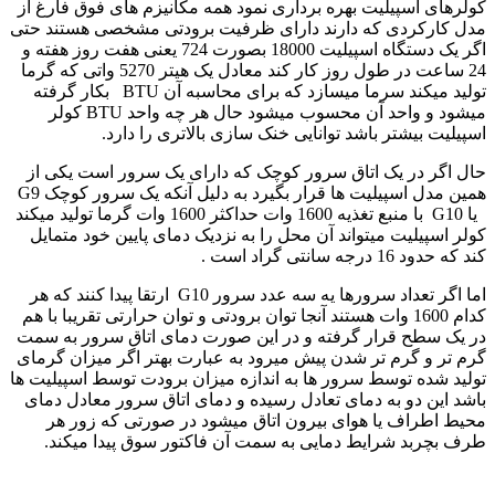
کولرهای اسپیلیت بهره برداری نمود همه مکانیزم های فوق فارغ از
مدل کارکردی که دارند دارای ظرفیت برودتی مشخصی هستند حتی
اگر یک دستگاه اسپیلیت 18000 بصورت 724 یعنی هفت روز هفته و
24 ساعت در طول روز کار کند معادل یک هیتر 5270 واتی که گرما
تولید میکند سرما میسازد که برای محاسبه آن BTU بکار گرفته
میشود و واحد آن محسوب میشود حال هر چه واحد BTU کولر
اسپیلیت بیشتر باشد توانایی خنک سازی بالاتری را دارد.
حال اگر در یک اتاق سرور کوچک که دارای یک سرور است یکی از
همین مدل اسپیلیت ها قرار بگیرد به دلیل آنکه یک سرور کوچک G9
یا G10 با منبع تغذیه 1600 وات حداکثر 1600 وات گرما تولید میکند
کولر اسپیلیت میتواند آن محل را به نزدیک دمای پایین خود متمایل
کند که حدود 16 درجه سانتی گراد است .
اما اگر تعداد سرورها یه سه عدد سرور G10 ارتقا پیدا کنند که هر
کدام 1600 وات هستند آنجا توان برودتی و توان حرارتی تقریبا با هم
در یک سطح قرار گرفته و در این صورت دمای اتاق سرور به سمت
گرم تر و گرم تر شدن پیش میرود به عبارت بهتر اگر میزان گرمای
تولید شده توسط سرور ها به اندازه میزان برودت توسط اسپیلیت ها
باشد این دو به دمای تعادل رسیده و دمای اتاق سرور معادل دمای
محیط اطراف یا هوای بیرون اتاق میشود در صورتی که زور هر
طرف بچربد شرایط دمایی به سمت آن فاکتور سوق پیدا میکند.