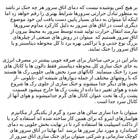
بر هیچ کس پوشیده نیست که دمای اتاق سرور هر چه خنک تر باشد
به منظور تبادل حرارتی سرورها شرایط بهتری را رقم خواهد زد اما
اینکه آیا میتوان به دمای بسیار پایین دست یافت این خود موضوع
دیگری است در اتاق های سرور به دلیل کارکرد مداوم سرورها
نیازمند انتقال حرارت تولید شده توسط سرور به محیط بیرون از
اتاق سرور هستیم که میتوان در روش های صنعتی از چیلرهای
بزرگ نوع جذبی و یا تراکمی بهره برد تا کل محوطه دیتاسنتر و یا
اتاق سرور را خنک نمایند.
بنابر این در برخی ساختار برای صرفه جویی بیشتر در مصرف انرژی
به جای خنک سازی کل محوطه دیتاسنتر فقط دالون ها یا کانال های
سرد را خنک مینمایند کانالهای سرد بخش هایی جلویی رک ها هستند
که با روشهای مختلف از جمله دیوارهای شیشه ای –نایلونی –از
بخش های دیگر جدا میشوند و خنک سازی از جلوی رک ها شروع
شده و هوای تغییر دما داده از پشت رک ها خارج میشود قسمت
پشت رک ها تحت عنوان کانال های گرم جدامیشوند و هوای آنها از
کانال سرد جدا است .
میتوان با جدا سازی سالن های سرد و گرم از یکدیگر از مکانیزم
هواسازهای اینرو که برای همین کار ساخته شده اند استفاده کرد یا
از داکت اسپیلیت ها استفاده کرد تا در نهایت بخش جلویی به دمای
استاندارد و مورد نیاز سرور ها برسد اما نهایتا در اتاق سرور های
کوچک سازمانی و شرکتی میتوان برای خنک سازی اتاق سرور از