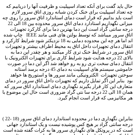
حال باید گفت برای آنکه تعداد اسپیلیت و ظرفیت آنها را دریابیم که
چه تعداد اسپیلیت برای خنک کردن شبانه روزی اتاق سرور لازم
است باید بدانیم که قرار است دمای استاندارد اتاق سرور را روی چه
میزانی نگهداریم استادارد دمای اتاق سرور محدوده بین 18 الی 22
درجه سانتی گراد است این دما بهترین دما برای کارکرد تجهیزات
اتاق سرور میباشد که توسط بولتن های فنی مانند IEEE چاپ شده
اند اما هر چه این محدوده دمایی به 18 نزدیکتر شود شرایط کارکرد و
انتقال دمای تجهیزات داخل اتاق به محیط اطراف بیشتر و تجهیزات
اتاق سرور در شرایط خنک تری کار میکنند و هر چقدر این دما به
بالای 22 درجه هدایت شود شرایط کاری برای تجهیزات الکترونیک با
انتقال دمای سخت تری رو به رو خواهد شد اگر این دما در صورت
خاموشی سیستم های اسپیلیت به دمای 45 درجه برسد آستانه
سوختن تجهیزات الکترونیکی مانند سرور ها و استوریج ها خواهد
بود بنابر این اگر تمایل داریم که تجهیزات داخل اتاق سرور در دمای
متعارف این کار قرار بگیرند نگهداری دمای استاندارد اتاق سرور که
همان 18 الی 22 درجه سا نتی گراد ضروری است حال این موضوع با
هر مکانیزمی که قرار است انجام گیرد.
بنابراین نگهداری دما در محدوده استاندارد دمای اتاق سرور (18 -22 )
درجه سانتی گراد بر هیچ کس پوشیده نیست و یک استاندارد جهانی
است که در پروتکل های نگهداری سرور ها به کرات گفته شده است