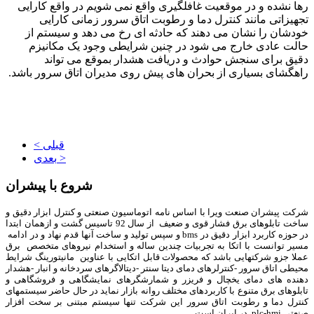
رها نشده و در موقعیت غافلگیری واقع نمی شویم در واقع کارایی
تجهیزاتی مانند کنترل دما و رطوبت اتاق سرور زمانی کارایی
خودشان را نشان می دهند که حادثه ای رخ می دهد و سیستم از
حالت عادی خارج می شود در چنین شرایطی وجود یک مکانیزم
دقیق برای سنجش حوادث و دریافت هشدار بموقع می تواند
راهگشای بسیاری از بحران های پیش روی مدیران اتاق سرور باشد.
< قبلی
بعدی >
شروع با پیشران
شرکت پیشران صنعت ویرا با اساس نامه اتوماسیون صنعتی و کنترل ابزار دقیق و
ساخت تابلوهای برق فشار قوی و ضعیف از سال 92 تاسیس گشت و ازهمان ابتدا
در حوزه کاربرد ابزار دقیق در bms و سپس تولید و ساخت آنها قدم نهاد و در ادامه
مسیر توانست با اتکا به تجربیات چندین ساله و استخدام نیروهای متخصص برق
عملا جزو شرکتهایی باشد که محصولات قابل اتکایی با عناوین مانیتورینگ شرایط
محیطی اتاق سرور -کنترلرهای دمای دیتا سنتر -دیتالاگرهای سردخانه و انبار -هشدار
دهنده های دمای یخچال و فریزر و شمارشگرهای نمایشگاهی و فروشگاهی و
تابلوهای برق متنوع با کاربردهای مختلف روانه بازار نماید در حال حاضر سیستمهای
کنترل دما و رطوبت اتاق سرور این شرکت تنها سیستم مبتنی بر سخت افزار
صنعتی plc-hmi در ایران است.