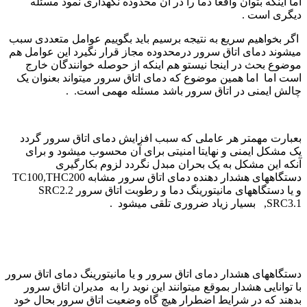
اما اینکه بتوان واقعا دما را در ان محدوده نگهداری نمود مسئله
دیگری است .
اگر بخواهیم سریع به نتیجه برسیم باید بگوییم عوامل متعددی سبب
میشوند دمای اتاق سرور درمحدوده مجاز قرار نگیرد این عوامل هم
موضوع بحث در اینجا نیستو هم اینکه از حوصله خوانندگان خارج
است اما اما همین موضوع که دمای اتاق سرور میتواند بعنوان یک
چالش ایمنی در اتاق سرور باشد مسئله مهمی است. .
بعبارت مهمتر هر عاملی که سبب افزایش دمای اتاق سرور گردد
یک مشکل ایمنی و نهایتا امنیتی برای آن محسوب میشود و برای
آنکه این مشکل به یک بحران مبدل نگردد لزوم بکارگیری
دستگاههای هشدار دهنده دمای اتاق سرور مشابه TC100,THC200
و یا دستگاههای مانیتورینگ دما و رطوبت اتاق سرور SRC2.2
,SRC3.1 بسیار زیاد ضروری تلقی میشود .
دستگاههای هشدار دمای اتاق سرور و یا مانیتورینگ دمای اتاق سرور
با توانایی هشدار بموقع میتوانند این نوید را به مدیران اتاق سرور
بدهند که در شرایط اضطرار هیچ گاه وضعیت اتاق سرور بحال خود