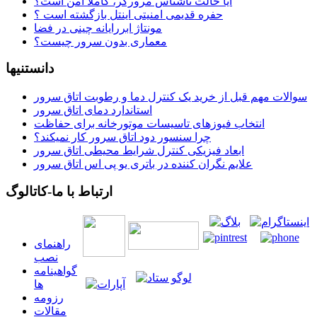
آیا حالت ناشناس مرورگر، کاملاً امن است؟
حفره قدیمی امنیتی اینتل بازگشته است ؟
مونتاژ ابررایانه چینی در فضا
معماری بدون سرور چیست؟
دانستنیها
سوالات مهم قبل از خرید یک کنترل دما و رطوبت اتاق سرور
استاندارد دمای اتاق سرور
انتخاب فیوزهای تاسیسات موتورخانه برای حفاظت
چرا سنسور دود اتاق سرور کار نمیکند؟
ابعاد فیزیکی کنترل شرایط محیطی اتاق سرور
علایم نگران کننده در باتری یو پی اس اتاق سرور
ارتباط با ما-کاتالوگ
راهنمای
نصب
گواهينامه
ها
رزومه
مقالات