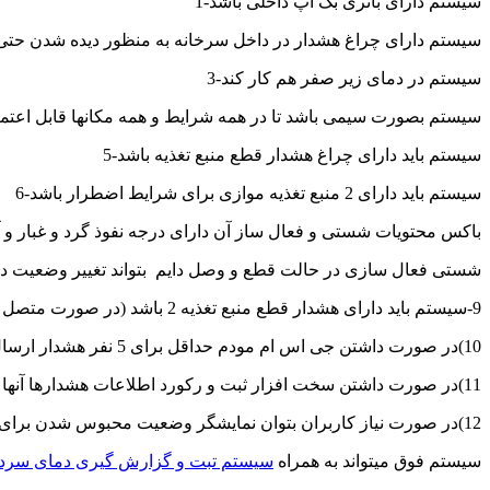
1-سیستم دارای باتری بک آپ داخلی باشد
2-سیستم دارای چراغ هشدار در داخل سرخانه به منظور دیده شدن حت
3-سیستم در دمای زیر صفر هم کار کند
4-سیستم بصورت سیمی باشد تا در همه شرایط و همه مکانها قابل اعتما
5-سیستم باید دارای چراغ هشدار قطع منبع تغذیه باشد
6-سیستم باید دارای 2 منبع تغذیه موازی برای شرایط اضطرار باشد
7-باکس محتویات شستی و فعال ساز آن دارای درجه نفوذ گرد و غبار و آب
8-شستی فعال سازی در حالت قطع و وصل دایم بتواند تغییر وضعیت د
9-سیستم باید دارای هشدار قطع منبع تغذیه 2 باشد (در صورت متصل بودن به ups (
10)در صورت داشتن جی اس ام مودم حداقل برای 5 نفر هشدار ارسال گردد
11)در صورت داشتن سخت افزار ثبت و رکورد اطلاعات هشدارها آنها را در فاصله زمانی 1 دقیقه ثبت نماید
12)در صورت نیاز کاربران بتوان نمایشگر وضعیت محبوس شدن برای درب را برای هر درب فعال نمود
سیستم فوق میتواند به همراه
سیستم تبت و گزارش گیری دمای سردخانه