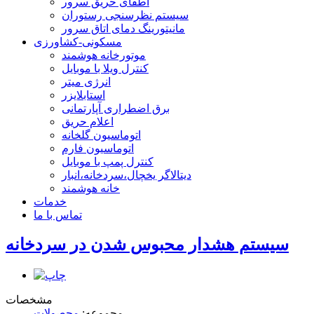
اطفای حریق سرور
سیستم نظرسنجی رستوران
مانیتورینگ دمای اتاق سرور
مسکونی-کشاورزی
موتورخانه هوشمند
کنترل ویلا با موبایل
انرژی میتر
استابلایزر
برق اضطراری آپارتمانی
اعلام حریق
اتوماسیون گلخانه
اتوماسیون فارم
کنترل پمپ با موبایل
دیتالاگر یخچال،سردخانه،انبار
خانه هوشمند
خدمات
تماس با ما
سیستم هشدار محبوس شدن در سردخانه
مشخصات
مجموعه:
محصولات