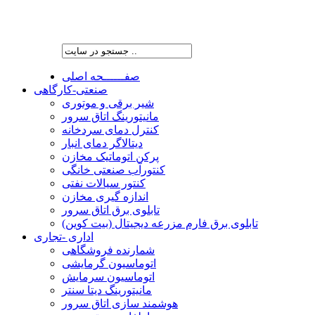
شرکت پیشران صنعت ویرا
صفــــــحه اصلی
صنعتی-کارگاهی
شیر برقی و موتوری
مانیتورینگ اتاق سرور
کنترل دمای سردخانه
دیتالاگر دمای انبار
پرکن اتوماتیک مخازن
کنتورآب صنعتی خانگی
کنتور سیالات نفتی
اندازه گیری مخازن
تابلوی برق اتاق سرور
تابلوی برق فارم مزرعه دیجیتال (بیت کوین)
اداری -تجاری
شمارنده فروشگاهی
اتوماسیون گرمایشی
اتوماسیون سرمایش
مانیتورینگ دیتا سنتر
هوشمند سازی اتاق سرور