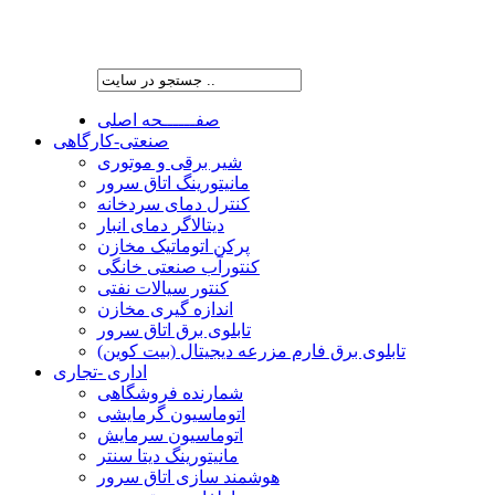
شرکت پیشران صنعت ویرا
صفــــــحه اصلی
صنعتی-کارگاهی
شیر برقی و موتوری
مانیتورینگ اتاق سرور
کنترل دمای سردخانه
دیتالاگر دمای انبار
پرکن اتوماتیک مخازن
کنتورآب صنعتی خانگی
کنتور سیالات نفتی
اندازه گیری مخازن
تابلوی برق اتاق سرور
تابلوی برق فارم مزرعه دیجیتال (بیت کوین)
اداری -تجاری
شمارنده فروشگاهی
اتوماسیون گرمایشی
اتوماسیون سرمایش
مانیتورینگ دیتا سنتر
هوشمند سازی اتاق سرور