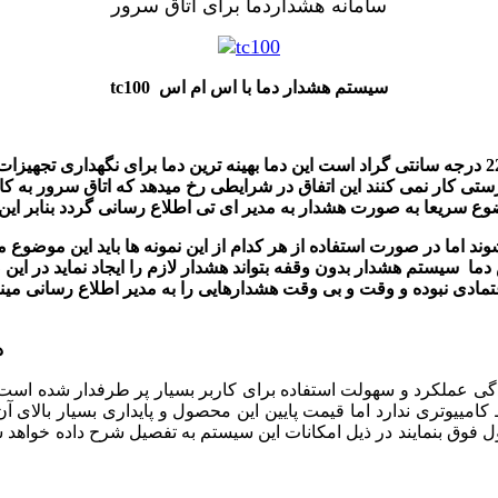
سامانه هشداردما برای اتاق سرور
tc100 سیستم هشدار دما با اس ام اس
عملا هر اتاق سروری در شرایط ایده آل دارای دمایی بین 18 الی 22 درجه سانتی گراد است این دما بهین
ستی کار نمی کنند این اتفاق در شرایطی رخ میدهد که اتاق سرور به کارک
د اما در صورت استفاده از هر کدام از این نمونه ها باید این موضوع 
ما سیستم هشدار بدون وقفه بتواند هشدار لازم را ایجاد نماید در این 
عتمادی نبوده و وقت و بی وقت هشدارهایی را به مدیر اطلاع رسانی مین
دماسنج اتاق سرور یا سیستم هشدار دما بصورت اس ام اس
گی عملکرد و سهولت استفاده برای کاربر بسیار پر طرفدار شده است و
 کامییوتری ندارد اما قیمت پایین این محصول و پایداری بسیار بالای
 فوق بنمایند در ذیل امکانات این سیستم به تفصیل شرح داده خواهد 