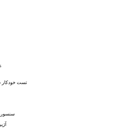
4)ویرایش 
1)تست خودکار 
4)سنسور
5)آژیر 220 ولت بیرونی قابل افزایش و یا انتقال به هر نقطه مانند نگهبانی