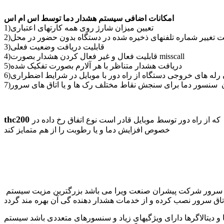
امکانات اضافی سیستم هشدار دما توسط اس ام اس
1)تعیین میزان شارژ روی همه کارتهای اعتباری
لیت تغییر شماره تلفنهای ذخیره شده در دستگاه بدون حضور در محل
3)قابلیت دریافت وضعیت فعلی
4)قابلیت فعال و غیر فعال کردن هشدار بصورت misscall
5)دریافت هشدار متناظر با هر آلارم بصورت تفکیک شده
ن رله های خروجی دستگاه از راه دور با موبایل در شرایط اضطراری
دن سنسور دما برای سنجش نقاط مختلف رک ها و یا اتاق های سرور
thc200
ه از راه دور توسط موبایل قادر است نوع اتفاق رخ داده در
خصوص افزایش دما و یا رطوبت را از هم متمایز کند
اق سرور نصب کرده و از خدمات هشدار دهنده گی آن بهره مند گردد
یهای زیاد و سنسورهای متعددی باشد سیستم SRC را به شما پیشنهاد میدهیم این سیستم علاوه