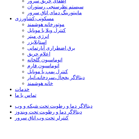
اطفای حریق سرور
سیستم نظرسنجی رستوران
مانیتورینگ دمای اتاق سرور
مسکونی-کشاورزی
موتورخانه هوشمند
کنترل ویلا با موبایل
انرژی میتر
استابلایزر
برق اضطراری آپارتمانی
اعلام حریق
اتوماسیون گلخانه
اتوماسیون فارم
کنترل پمپ با موبایل
دیتالاگر یخچال،سردخانه،انبار
خانه هوشمند
خدمات
تماس با ما
دیتالاگر دما و رطوبت تحت شبکه و وب
دیتالاگر دما و رطوبت تحت ویندوز
کنترلر تحت وب اتاق سرور