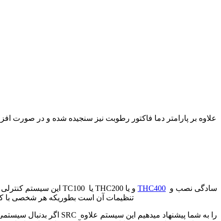
علاوه بر پارامتر دما فاکتور رطوبت نیز سنجیده شده و در صورت افزا
سادگی نصب و
THC400
این سیستم کنترلی یکی از رایجترین و پر فروشترین سیستم مانیتورینگ دما و رطوبت اتاق سرور شرکت پیشران صنعت ویرا می باشد بزرگترین مزیت سیستم TC100 یا THC200 و یا
تنظیمات آن است بطوریکه هر شخصی با کمی
اگر بدنبال سیستمی هستید