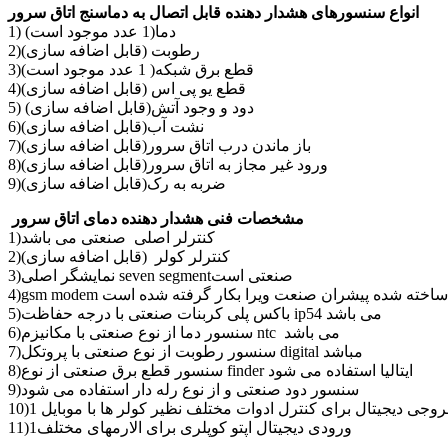
انواع سنسورهای هشدار دهنده قابل اتصال به دماسنج اتاق سرور
1) دما(1 عدد موجود است)
2)رطوبت (قابل اضافه سازی)
3)قطع برق شبکه( 1 عدد موجود است)
4)قطع یو پی اس (قابل اضافه سازی)
5) دود و وجود آتش(قابل اضافه سازی)
6)نشت آب(قابل اضافه سازی)
7)باز ماندن درب اتاق سرور(قابل اضافه سازی)
8)ورود غیر مجاز به اتاق سرور(قابل اضافه سازی)
9)ضربه به رک(قابل اضافه سازی)
مشخصات فنی هشدار دهنده دمای اتاق سرور
1)کنترلر اصلی صنعتی می باشد
2)کنترلر کولر (قابل اضافه سازی)
3)نمایشگر اصلی seven segmentصنعتی است
gsm mo نوع ساخته شده پیشران صنعت ویرا بکار گرفته شده است
5)باکس پلی کربنات صنعتی با درجه حفاظت ip54 می باشد
6)سنسور دما از نوع صنعتی با مکانیزم ntc می باشد
7)سنسور رطوبت از نوع صنعتی با پروتکل digital مباشد
8)سنسور قطع برق صنعتی از نوع finder ایتالیا استفاده می شود
9)سنسور دود صنعتی و از نوع رله دار استفاده می شود
)1 خروجی دیجیتال برای کنترل ادوات مختلف نظیر کولر ها با موبایل
11)1ورودی دیجیتال اپتو کوپلری برای الارمهای مختلف