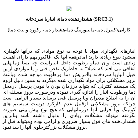
هشداردهنده دمای انباریا سردخانه (SRC3.1)
کارایی(کنترل دما-مانیتورینگ دما-هشدار دما- رکورد و ثبت دما)
انبارهای نگهداری مواد با توجه به نوع موادی که درآنها نگهداری
میشود تنوع زیادی دارند امادرهمه آنها یک فاکتورمهم دارای اهمیت
زیادی است وآن دماو رطوبت داخل انباراست چه بسا زمانهایی
اتفاقی می افتد که عملا" به خاطریک نقص فنی و یا مواردی ازاین
قبیل انباریا سردخانه باافزایش دما ورطوبت مواجه شده وباعث
بروز مشکلاتی برای مواد نگهداری شده میگردد به همین دلیل لزوم
یک سیستم کنترلی که بتواند درزمان بودن یا نبودن پرسنل درمحل
دما ورطوبت انبار را اندازه گیری نموده ودرصورت بروز مسئله ای
آن را به اطلاع مدیران ویا پرسنل فنی برساند بسیار الزامی است
چراکه بروز مشکلاتی ازقبیل عدم کارکرد درست سیستم های
کولینگ ویا خرابی آنها درزمانهایی که هیچ نوع پیش بینی صورت
نگرفته میتواند مشکلات زیادی را بدنبال داشته باشد بنابراین
هشداردهنده های فوق بسیار ضروری والزامی بوده ومیتواند قبل از
بروز مشکلات بزرگترجلوی آنها را سد نمود.