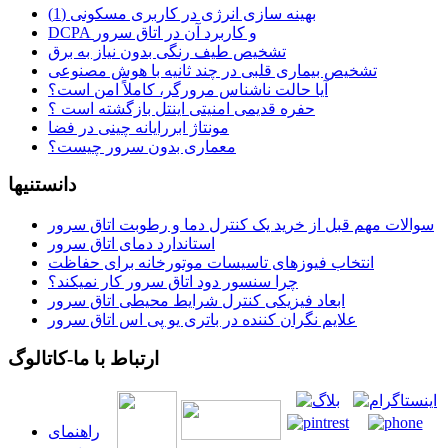
بهینه سازی انرژی در کاربری مسکونی (1)
DCPA و کاربرد آن در اتاق سرور
تشخیص طیف رنگی بدون نیاز به برق
تشخیص بیماری قلبی در چند ثانیه با هوش مصنوعی
آیا حالت ناشناس مرورگر، کاملاً امن است؟
حفره قدیمی امنیتی اینتل بازگشته است ؟
مونتاژ ابررایانه چینی در فضا
معماری بدون سرور چیست؟
دانستنیها
سوالات مهم قبل از خرید یک کنترل دما و رطوبت اتاق سرور
استاندارد دمای اتاق سرور
انتخاب فیوزهای تاسیسات موتورخانه برای حفاظت
چرا سنسور دود اتاق سرور کار نمیکند؟
ابعاد فیزیکی کنترل شرایط محیطی اتاق سرور
علایم نگران کننده در باتری یو پی اس اتاق سرور
ارتباط با ما-کاتالوگ
راهنمای