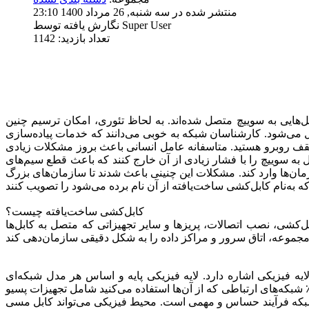
منتشر شده در سه شنبه, 26 مرداد 1400 23:10
نگارش یافته توسط Super User
تعداد بازدید: 1142
هایی به سوییچ متصل شده‌اند. به لحاظ تئوری، امکان ترسیم چنین
 می‌شود. کارشناسان شبکه به خوبی می‌دانند که خدمات پیاده‌سازی
قف روبرو هستید. متاسفانه عامل انسانی باعث بروز مشکلات زیادی
ل به سوییچ را با فشار زیادی از آن خارج کنند که باعث قطع سیم‌های
مان‌ها وارد کند. مشکلات این چنینی باعث شدند تا سازمان‌های بزرگ
کابل‌کشی ساخت‌یافته چیست؟
ل‌کشی، نصب اتصالات، پریزها و سایر تجهیزاتی که متصل به کابل‌ها
یه فیزیکی اشاره دارد. لایه فیزیکی پایه و اساس هر مدل شبکه‌ای
اده‌‌محور، چندرسانه‌ای یا صوتی) را شامل می‌شود. رسانه فیزیکی چگونگی ارسال سیگنال‌ها یا داده‌ها در شبکه را تعریف می‌کند. تقریبا 70٪ شبکه‌های ارتباطی که از آن‌ها استفاده می‌کنید شامل تجهیزات پسیو
می است. محیط فیزیکی می‌تواند کابل مسی (به‌طور مثال، Cat5e، Cat6 و غیره)، کابل