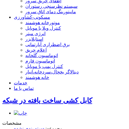
اطفای حریق سرور
سیستم نظرسنجی رستوران
مانیتورینگ دمای اتاق سرور
مسکونی-کشاورزی
موتورخانه هوشمند
کنترل ویلا با موبایل
انرژی میتر
استابلایزر
برق اضطراری آپارتمانی
اعلام حریق
اتوماسیون گلخانه
اتوماسیون فارم
کنترل پمپ با موبایل
دیتالاگر یخچال،سردخانه،انبار
خانه هوشمند
خدمات
تماس با ما
کابل کشی ساخت یافته در شبکه
مشخصات
مجموعه:
دسته بندی نشده