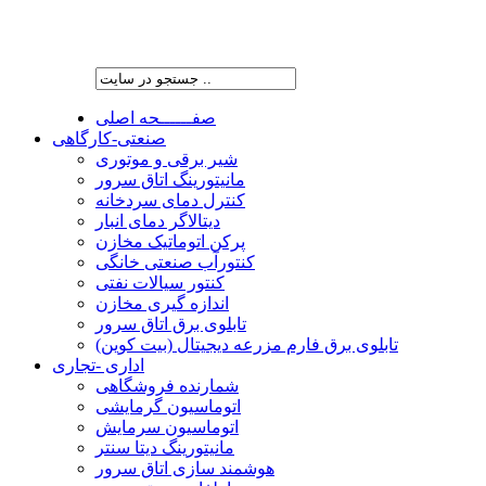
شرکت پیشران صنعت ویرا
صفــــــحه اصلی
صنعتی-کارگاهی
شیر برقی و موتوری
مانیتورینگ اتاق سرور
کنترل دمای سردخانه
دیتالاگر دمای انبار
پرکن اتوماتیک مخازن
کنتورآب صنعتی خانگی
کنتور سیالات نفتی
اندازه گیری مخازن
تابلوی برق اتاق سرور
تابلوی برق فارم مزرعه دیجیتال (بیت کوین)
اداری -تجاری
شمارنده فروشگاهی
اتوماسیون گرمایشی
اتوماسیون سرمایش
مانیتورینگ دیتا سنتر
هوشمند سازی اتاق سرور