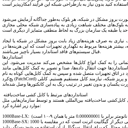
مختلف شباهت زیادی به پیاده‌سازی شبکه محلی مجازی (VLAN) دارد که
، نیازی به صرف هزینه‌های زیاد بابت بروز مشکل در شبکه یا ایجاد
بیشتر هزینه‌ها مربوط به نگهداری تجهیزات است که این هزینه‌ها در
قبال سیستم‌های فاقد استاندارد بسیار ناچیز می‌باشند.
استانداردها
رتمانی را به کمک انواع کابل‌ها مشخص می‌کند مدیریت می‌شود. این
ستانداردها جهت انتقال داده‌ها، صدا و تصویر به کمک کابل‌هایی مانند (Cat-5e)، (Cat-6، فیبر نوری (Fiber Optic) و کانکتورهای مربوط به آن‌ها تعریف شده‌اند. در واقع این استانداردها چگونگی ایجاد اتصال میان
 در اتاق تجهیزات متصل شده و سپس به کمک کابل‌هایی کوتاه به‌ نام
پچ‌‌کرد (PatchCord) به سوییچ شبکه یا سوییچ‌های تلفن متصل می‌شوند. جهت برقراری ارتباط میان پچ‌پنل و سوییچ و برقراری ارتباط میان کامپیوترهای کاربران و پریز شبکه، نیازمند کابل مستقیم هستیم. کابلی
استانداردهای مرتبط با کابل کشی ساخت‌یافته
ته بین‌المللی هستند و توسط سازمان‌هایی مثل BICSI، European Committee for Electrotechnical Standardization تصویب می‌شوند. از استانداردهای مهم در این زمینه باید به
موارد زیر اشاره کرد:
1000Base-SX: شکلی دیگر از گیگابیت اترنت است که در مقایسه با 1000Base-LX هزینه نصب آن ارزان‌تر است و از طول موج‌های کوتاه 850 نانومتر استفاده می‌کند. حداکثر طول سگمنت برای 1000Base-SX