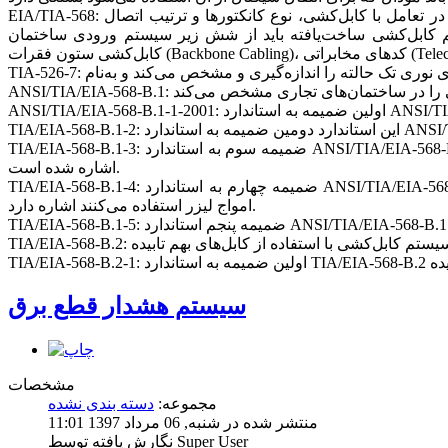
EIA/TIA-568: استاندارد فوق حداقل نیازهای یک سیستم کابل‌کشی، هم‌بندی‌های لازم، حداقل و حداکثر طول کابل‌ها، سطح عملکرد رسانه‌ها و تجهیزات در تعامل با کابل‌کشی، نوع کانکتورها و ترتیب اتصال
از شش زیر سیستم ورودی ساختمان (Building Entrance)، اتاق تجهیزات (Equipment Room)،
TIA/EIA-568-B.1-3: ضمیمه سوم به استاندارد ANSI/TIA/EIA-568-B.1 است. در این ضمیمه به فاصله قابل تحمل توسط فیبرهای نوری و میزان تضعیف در کانال فیبر نوری (برای انواع کابل‌های فیبر نوری )
اشاره شده است.
TIA/EIA-568-B.1-4: ضمیمه چهارم به استاندارد ANSI/TIA/EIA-568-B.1 است و به مسائلی مانند مشخصات کابل‌کشی کابل‌های CAT-6 و کابل‌های فیبر نوری چند حالته با قطر 50/125 میکرون (μm)که از
امواج لیزر استفاده می‌کنند اشاره دارد.
سیستم هشدار قطع برق
مشخصات
مجموعه:
دسته بندی نشده
منتشر شده در شنبه, 06 مرداد 1397 11:01
نگارش یافته توسط Super User