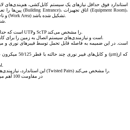
پین‌ها را تعری
کابل‌کشی ستون فقرات (Backbone Cabling)، کدهای مخابراتی (Telecommunication Closet)، کابل‌کشی افقی (Horizontal Cabling) و ناحیه کاری (Work Area) تشکیل شده باشد.
TIA-526-7: این استاندارد، میزان افت سیگنال‌ها در فیبرهای نوری تک حالته را اندازه‌گیری و مشخص می‌کند و به‌نام OFSTP-7 شناخته می‌شود.
ANSI/TIA/EIA-568-B.1-1-2001: اولین ضمیمه به استاندارد ANSI/TIA/EIA-568-B.1 است که حداقل شعاع خمش برای 4 جفت سیم موجود در کابل‌های UTPو ScTP را مشخص می‌کند.
TIA/EIA-568-B.1-2: این استاندارد دومین ضمیمه به استاندارد ANSI/TIA/EIA-568-B.1 است و نیازمندی‌های سیستم اتصال به زمین را برای کابل‌های بهم تابیده در کابل‌کشی افقی مشخص می‌کند.
TIA/EIA-568-B.1-5: ضمیمه پنجم استاندارد ANSI/TIA/EIA-568-B.1 است و به أصول کابل‌کشی ارتباطاتی در محیط‌های مخابراتی می‌پردازد.
TIA/EIA-568-B.2: این استاندارد، نیازمندی‌های کلی یک سیستم کابل‌کشی را در ساختمان‌های تجاری و مولفه‌های سیستم کابل‌کشی با استفاده از کابل‌های بهم تابیده (Twisted Pairs) را مشخص می‌کند.
TIA/EIA-568-B.2-1: اولین ضمیمه به استاندارد TIA/EIA-568-B.2 است که به مشخصات عملکرد و انتقال کابل‌های بهم تابیده CAT6 در مقاومت 100 اُهم می‌پردازد