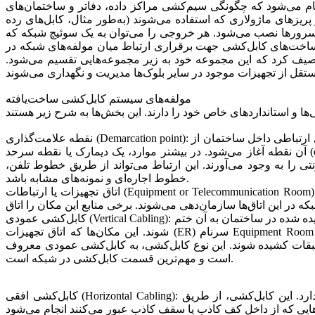
جام می‌شود که چگونگی سیم‌کشی مراکز داده، دفاتر و ساختمان‌های
د (به‌طور مثال، کابل‌های رده (CAT 5e) یا کابل‌های رده 6 (CAT 6) تعریف می‌کند. این استانداردها نحوه قرار گرفتن کابل بر
رک‌سرورها نصب می‌شود. هر خروجی را می‌توان به یک سوئیچ شبکه که
یرساخت‌های کابل‌کشی جهت برقراری ارتباط میان مولفه‌های شبکه در
صیف کرد که این مجموعه خود به زیر مجموعه‌هایی تقسیم می‌شود.
مولفه‌های سیستم کابل‌کشی ساخت‌یافته
نقطه علامت‌گذاری (Demarcation point): منظور از نقطه علامت‌گذاری، محلی در نزدیکی ساختمان (یا داخل آن) است که کابل‌کشی شرکت مخابرات به پایان رسیده و کابل‌کشی‌های ارتباطی داخل ساختمان از
آن نقطه آغاز می‌شود. در بیشتر موارد، یک دیمارک یا نقطه سرحد (demarcation point) دستگاهی است که نشان می‌دهد یک ارائه‌دهنده سرویس مخابراتی کارش به پایان رسیده و فرآیند کابل‌کشی شبکه یک
ا به وجود می‌آورند. این ارتباط می‌تواند از طریق خطوط تلفن،
خطوط اجاره‌ای و نمونه‌های مشابه باشد.
اتاق تجهیزات یا ارتباطات (Equipment or Telecommunication Room): اتاق‌ تجهیزات یا ارتباطات به اتاق‌هایی گفته می‌شود که محل قرارگیری تجهیزات اصلی شبکه و تجهیزات مخابراتی است. تمامی اتصالات
کابل‌کشی عمودی (Vertical Cabling): در هر طبقه از ساختمان به اتاقی نیاز است که تجهیزات اصلی مانند سوییچ، روترها و ملزومات دیگر در آن قرار بگیرد و تمامی کابل‌های کشیده شده در ساختمان به آن ختم
شوند. این مکان‌ها که اتاق تجهیزات (ER) سرنام Equipment Room نام دارند، پس از اتاق MC مهم‌ترین محل در ساختمان (یا شبکه) هستند. جهت ایجاد ارتباط میان این اتاق‌ها و اتصال آن‌ها به اتاق MC
ین طبقات کشیده شوند. این نوع کابل‌کشی، به کابل‌کشی عمودی معروف
است و مهم‌ترین قسمت کابل‌کشی در شبکه است.
کابل‌کشی افقی (Horizontal Cabling): کابل‌کشی افقی به انجام کابل‌کشی میان ملزومات شبکه داخل اتاق تجهیزات و پریزهای شبکه موجود در اتاق‌های کاری کاربران اشاره دارد. این کابل‌کشی، از طریق