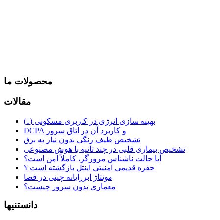
محصولات ما
مقالات
بهینه سازی انرژی در کاربری مسکونی (1)
DCPA و کاربرد آن در اتاق سرور
تشخیص طیف رنگی بدون نیاز به برق
تشخیص بیماری قلبی در چند ثانیه با هوش مصنوعی
آیا حالت ناشناس مرورگر، کاملاً امن است؟
حفره قدیمی امنیتی اینتل بازگشته است ؟
مونتاژ ابررایانه چینی در فضا
معماری بدون سرور چیست؟
دانستنیها