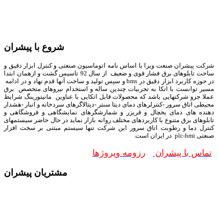
شروع با پیشران
شرکت پیشران صنعت ویرا با اساس نامه اتوماسیون صنعتی و کنترل ابزار دقیق و
ساخت تابلوهای برق فشار قوی و ضعیف از سال 92 تاسیس گشت و ازهمان ابتدا
در حوزه کاربرد ابزار دقیق در bms و سپس تولید و ساخت آنها قدم نهاد و در ادامه
مسیر توانست با اتکا به تجربیات چندین ساله و استخدام نیروهای متخصص برق
عملا جزو شرکتهایی باشد که محصولات قابل اتکایی با عناوین مانیتورینگ شرایط
محیطی اتاق سرور -کنترلرهای دمای دیتا سنتر -دیتالاگرهای سردخانه و انبار -هشدار
دهنده های دمای یخچال و فریزر و شمارشگرهای نمایشگاهی و فروشگاهی و
تابلوهای برق متنوع با کاربردهای مختلف روانه بازار نماید در حال حاضر سیستمهای
کنترل دما و رطوبت اتاق سرور این شرکت تنها سیستم مبتنی بر سخت افزار
صنعتی plc-hmi در ایران است.
تماس با پیشران
رزومه وپروژها
مشتریان پیشران